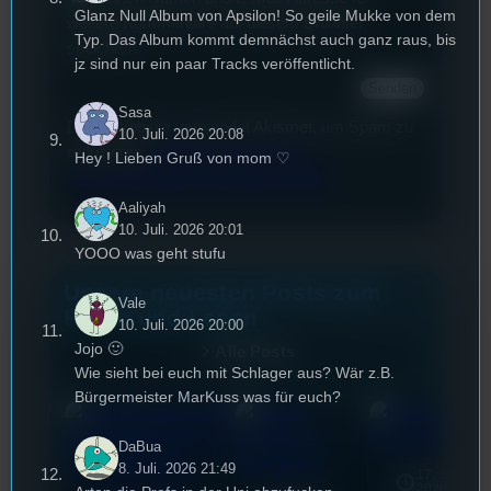
Glanz Null Album von Apsilon! So geile Mukke von dem
weitere Kommentare auf diesem Browser
Typ. Das Album kommt demnächst auch ganz raus, bis
speichern.
jz sind nur ein paar Tracks veröffentlicht.
Sasa
Diese Website verwendet Akismet, um Spam zu
10. Juli. 2026 20:08
reduzieren.
Erfahren Sie, wie Ihre
Hey ! Lieben Gruß von mom ♡
Kommentardaten verarbeitet werden.
Aaliyah
10. Juli. 2026 20:01
YOOO was geht stufu
Unsere neuesten Posts zum
Vale
Hören und Lesen
10. Juli. 2026 20:00
Jojo 🙂
Alle Posts
Wie sieht bei euch mit Schlager aus? Wär z.B.
Bürgermeister MarKuss was für euch?
DaBua
8. Juli. 2026 21:49
17. Juli
2026