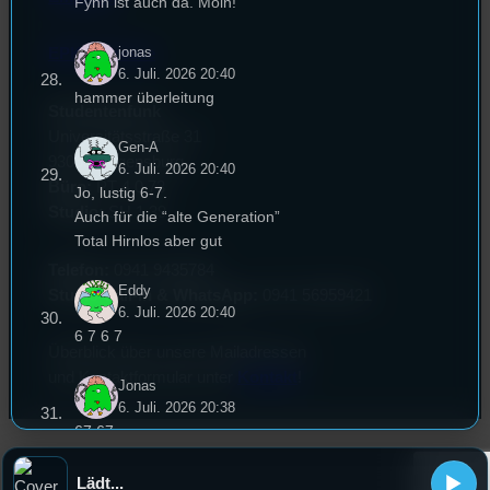
Fynn ist auch da. Moin!
jonas
EPK & Presse
6. Juli. 2026 20:40
hammer überleitung
Studentenfunk
Universitätsstraße 31
Gen-A
93053 Regensburg
6. Juli. 2026 20:40
Büro:
PT 4.0.73
Jo, lustig 6-7.
Studio:
SH 1.39
Auch für die “alte Generation”
Total Hirnlos aber gut
Telefon:
0941 9435784
Eddy
Studio Call-In & WhatsApp:
0941 56959421
6. Juli. 2026 20:40
6 7 6 7
Überblick über unsere Mailadressen
und Kontaktformular unter
Kontakt
!
Jonas
6. Juli. 2026 20:38
67 67
Fynn
Lädt...