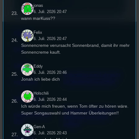
jonas
6. Juli. 2026 20:47
wann marKuss??
Felix
Kontakt
6. Juli. 2026 20:47
Sonnencreme verursacht Sonnenbrand, damit ihr mehr
FAQ
Sonnencreme kauft.
Satzung
Eddy
6. Juli. 2026 20:46
Unterstützt vom Lehrstuhl
Jonah ich liebe dich
Impressum
für Medienwissenschaft
Holschili
Datenschutz
6. Juli. 2026 20:44
Ich würde mich freuen, wenn Tom öfter zu hören wäre.
Powered by Airtime.pro –
Super Songauswahl und Hammer Überleitungen!!
Cookie-Richtlinie
Start your own radio
(EU)
station!
Gen-A
6. Juli. 2026 20:43
Empfang