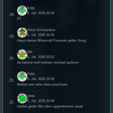
aus? Diese
Ort!
Die
Eddy
Fragen
Stummfilmwoche in
6. Juli. 2026 20:59
beleuchtet
Regensburg ist das
67
Tom für den
älteste
Stufu.
Stummfilmfestivals
Anton Schmandton
Deutschland und
6. Juli. 2026 20:55
wurde auch mit
Heyo meine Minecraft Freunde geiler Song
dem deutschen
Stummfilmpreis
hihi
2022 gekürt. Diesen
6. Juli. 2026 20:52
Sommer geht das
du kannst mal meinen michael jackson
Festival in die 44.
Runde und Nicole,
Eddy
6. Juli. 2026 20:50
die Festivalleitung,
Barbie war eine reine psychose
hat sich für uns Zeit
genommen um die
jonas
wichtigsten Fragen
6. Juli. 2026 20:49
rund um das Event
barbie geiler film aber oppenheimer peak
zu beantworten.