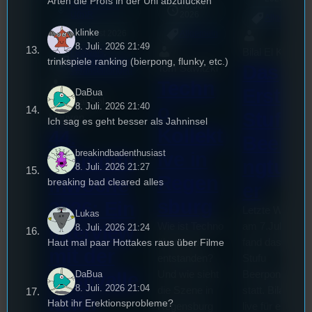
Arten die Profs in der Uni abzufucken
Rund um die
18. Juli
mic
U(h)R
2026
Allgemein
klinke
3. August 2026
Allgemein
8. Juli. 2026 21:49
Bilal El Kasmi
Festivals
, 
trinkspiele ranking (bierpong, flunky, etc.)
Interview
, 
Kultur
, 
Das
Tom Sawitzki
Veranstaltungen
Techn
Erste
DaBua
Sao-Mai Sol
o
8. Juli. 2026 21:40
Stufu
Nguyen
Ich sag es geht besser als Jahninsel
Kollekt
44.
Beerpo
breakindbadenthusiast
ive in
Stummfil
ngturni
8. Juli. 2026 21:27
Regen
mwoche
breaking bad cleared alles
er
sburg
2026: Ein
Letzte Woche
Lukas
Wie ist Techno
am 7.Juli 2026
Interview
8. Juli. 2026 21:24
Haut mal paar Hottakes raus über Filme
überhaupt
fand das erste
mit der
entstanden?
Stufu
DaBua
Und wie sieht
Beerpongturnie
Festivalle
8. Juli. 2026 21:04
die Szene in
statt. Bilal war
iterin
Habt ihr Erektionsprobleme?
Regensburg
live für euch vo