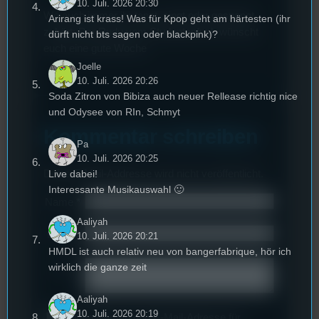
10. Juli. 2026 20:30
Wo auch immer ihr tanzt, singt oder gespannt
Arirang ist krass! Was für Kpop geht am härtesten (ihr
zuhört: Der Rudu vom Studentenfunk wünscht
dürft nicht bts sagen oder blackpink)?
euch eine gute Woche
Joelle
10. Juli. 2026 20:26
Soda Zitron von Bibiza auch neuer Rellease richtig nice
und Odysee von RIn, Schmyt
Kommentar schreiben
Pa
10. Juli. 2026 20:25
Deine E-Mail-Addresse wird nicht veröffentlicht.
Live dabei!
Interessante Musikauswahl 🙂
Name
*
Aaliyah
Email
*
10. Juli. 2026 20:21
HMDL ist auch relativ neu von bangerfabrique, hör ich
Text
*
wirklich die ganze zeit
Aaliyah
10. Juli. 2026 20:19
Deinen Namen und E-Mail-Adresse für