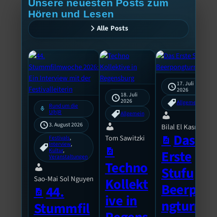
Unsere neuesten Posts zum
Hören und Lesen
Alle Posts
17. Juli
2026
18. Juli
2026
Allgemein
Rund um die
mic
U(h)R
Allgemein
3. August 2026
Bilal El Kasmi
Das
Tom Sawitzki
Festivals
, 
Interview
, 
Kultur
, 
Erste
Veranstaltungen
Techno
Stufu
Sao-Mai Sol Nguyen
Kollekt
Beerpo
44.
ive in
ngturni
Stummfil