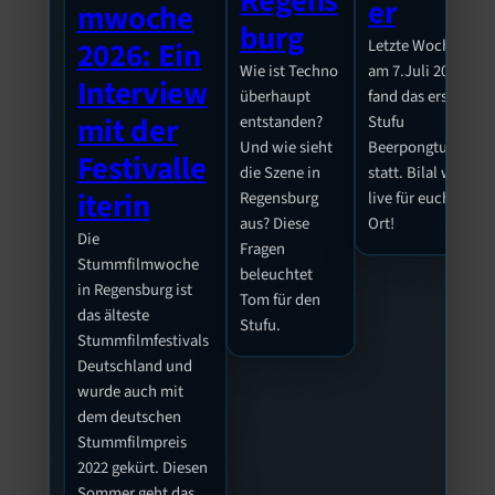
Regens
er
mwoche
burg
Letzte Woche
2026: Ein
Wie ist Techno
am 7.Juli 2026
Interview
überhaupt
fand das erste
mit der
entstanden?
Stufu
Und wie sieht
Beerpongturnier
Festivalle
die Szene in
statt. Bilal war
iterin
Regensburg
live für euch vor
aus? Diese
Ort!
Die
Fragen
Stummfilmwoche
beleuchtet
in Regensburg ist
Tom für den
das älteste
Stufu.
Stummfilmfestivals
Deutschland und
wurde auch mit
dem deutschen
Stummfilmpreis
2022 gekürt. Diesen
Sommer geht das