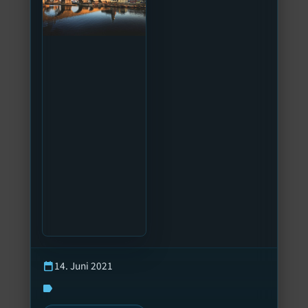
14. Juni 2021
calendar_today
label