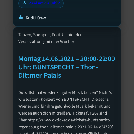
mic
Rund um die U(h)R
group
RudU Crew
Tanzen, Shoppen, Politik – hier der
Veranstaltungsmix der Woche:
Montag 14.06.2021 – 20:00-22:00
Uhr: BUNTSPECHT – Thon-
Dittmer-Palais
Du willst mal wieder zu guter Musik tanzen? Nicht’s
wie los zum Konzert von BUNTSPECHT! Die sechs
Wiener sind für ihre gefühlvolle Musik bekannt und
werden auch dich mitreißen. Tickets für 20€ sind
über https://www.okticket.de/tickets-buntspecht-
regensburg-thon-dittmer-palais-2021-06-14-e34720?
event_id=34720&cookiecheck=true erhältlich oder