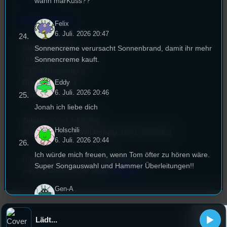
wann marKuss??
EPK & Presse
Felix
6. Juli. 2026 20:47
Studentenfunk
Sonnencreme verursacht Sonnenbrand, damit ihr mehr
Universitätsstraße 31
Sonnencreme kauft.
93053 Regensburg
Büro:
PT 4.0.73
Eddy
6. Juli. 2026 20:46
Studio:
SH 1.39
Jonah ich liebe dich
Telefon:
0941 9435784
Holschili
Studio Call-In & WhatsApp:
0941 56959421
6. Juli. 2026 20:44
Ich würde mich freuen, wenn Tom öfter zu hören wäre.
Überblick über unsere Mailadressen
Super Songauswahl und Hammer Überleitungen!!
und Kontaktformular unter
Kontakt
!
Gen-A
6. Juli. 2026 20:43
Fynn ist auch da. Moin!
Lädt...