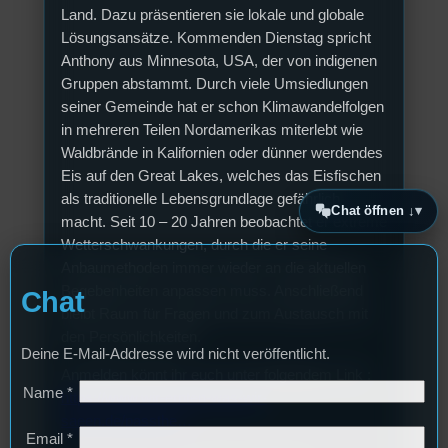
Land. Dazu präsentieren sie lokale und globale
Lösungsansätze. Kommenden Dienstag spricht
Anthony aus Minnesota, USA, der von indigenen
Gruppen abstammt. Durch viele Umsiedlungen
seiner Gemeinde hat er schon Klimawandelfolgen
in mehreren Teilen Nordamerikas miterlebt wie
Waldbrände in Kalifornien oder dünner werdendes
Eis auf den Great Lakes, welches das Eisfischen
als traditionelle Lebensgrundlage gefährlich
Chat öffnen ↓
macht. Seit 10 – 20 Jahren beobachtet er extreme
Wetterschwankungen, durch die er seine
Anbaumethoden immer wieder an die aktuellen
Begebenheiten anpassen muss. Anschließend
Chat
bleibt Raum für Fragen und zum Austausch mit
den Persönlichkeiten.
Deine E-Mail-Addresse wird nicht veröffentlicht.
Anmelden könnt ihr euch unter folgendem Link :
Name
*
https://www.wir-ernten-was-wir-
saeen.de/passthe…
Email
*