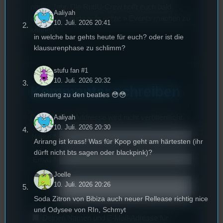
neues Jahr. Die RudU-Crew hofft euch bald
Aaliyah
wieder Vorfreude auf« echte » Events machen zu
10. Juli. 2026 20:41
können !
in welche bar gehts heute für euch? oder ist die
klausurenphase zu schlimm?
stufu fan #1
10. Juli. 2026 20:32
Kommentar schreiben
meinung zu den beatles 😳😳
Deine E-Mail-Addresse wird nicht veröffentlicht.
Aaliyah
10. Juli. 2026 20:30
Name
*
Arirang ist krass! Was für Kpop geht am härtesten (ihr
dürft nicht bts sagen oder blackpink)?
Email
*
Joelle
Text
*
10. Juli. 2026 20:26
Soda Zitron von Bibiza auch neuer Rellease richtig nice
und Odysee von RIn, Schmyt
Deinen Namen und E-Mail-Adresse für