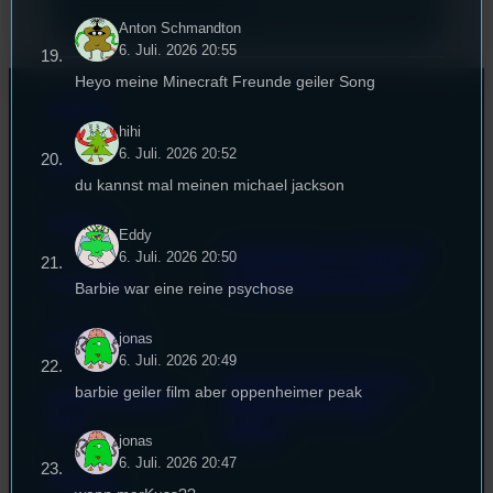
Anton Schmandton
6. Juli. 2026 20:55
Heyo meine Minecraft Freunde geiler Song
Kontakt
hihi
6. Juli. 2026 20:52
FAQ
du kannst mal meinen michael jackson
Satzung
Eddy
Unterstützt vom Lehrstuhl
6. Juli. 2026 20:50
Impressum
für Medienwissenschaft
Barbie war eine reine psychose
jonas
Datenschutz
6. Juli. 2026 20:49
Powered by Airtime.pro –
barbie geiler film aber oppenheimer peak
Cookie-Richtlinie
Start your own radio
(EU)
station!
jonas
6. Juli. 2026 20:47
Empfang