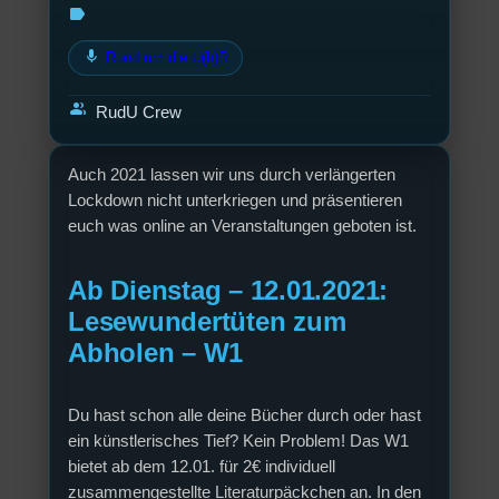
label
mic
Rund um die U(h)R
group
RudU Crew
Auch 2021 lassen wir uns durch verlängerten
Lockdown nicht unterkriegen und präsentieren
euch was online an Veranstaltungen geboten ist.
Ab Dienstag – 12.01.2021:
Lesewundertüten zum
Abholen – W1
Du hast schon alle deine Bücher durch oder hast
ein künstlerisches Tief? Kein Problem! Das W1
bietet ab dem 12.01. für 2€ individuell
zusammengestellte Literaturpäckchen an. In den