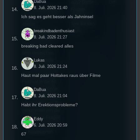
DaBua
aus? Diese
Ort!
Die
8. Juli. 2026 21:40
Fragen
Stummfilmwoche in
beleuchtet
Ich sag es geht besser als Jahninsel
Regensburg ist das
Tom für den
älteste
Stufu.
breakindbadenthusiast
Stummfilmfestivals
8. Juli. 2026 21:27
Deutschland und
wurde auch mit
breaking bad cleared alles
dem deutschen
Stummfilmpreis
Lukas
8. Juli. 2026 21:24
2022 gekürt. Diesen
Sommer geht das
Haut mal paar Hottakes raus über Filme
Festival in die 44.
Runde und Nicole,
DaBua
8. Juli. 2026 21:04
die Festivalleitung,
hat sich für uns Zeit
Habt ihr Erektionsprobleme?
genommen um die
wichtigsten Fragen
Eddy
rund um das Event
6. Juli. 2026 20:59
zu beantworten.
67