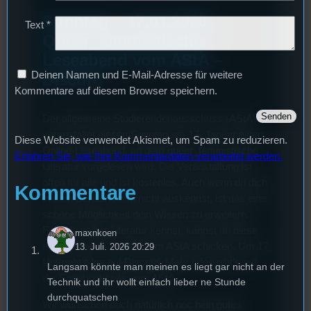
Sonntag – 17.01.2020:
Text
*
Queer_feministischer
Leseabend vom AStA –
Deinen Namen und E-Mail-Adresse für weitere
Discord
Kommentare auf diesem Browser speichern.
Der allgemeine Studierendenausschuss (AStA)
veranstaltet diesen Sonntag am 17. Januar einen
Diese Website verwendet Akismet, um Spam zu reduzieren.
Online-Leseabend, an dem queer_feministische
Erfahren Sie, wie Ihre Kommentardaten verarbeitet werden.
Literatur vorgelesen wird. Die Veranstaltung ist
offen für alle und ist kostenlos. Auch wenn du dich
Kommentare
in dem Bereich noch nicht auskennst, ist das eine
schöne Möglichkeit dein Wissen zu erweitern.
Falls du selbst Literatur kennst, kannst du diese
maxnkoen
auch gerne im Vorfeld dem AStA schicken. Um 17
13. Juli. 2026 20:29
Uhr geht’s los auf Discord. Mehr Infos gibt’s auf
Langsam könnte man meinen es liegt gar nicht an der
der Facebookseite vom AStA.
Technik und ihr wollt einfach lieber ne Stunde
durchquatschen
Wir wünschen euch natürlich noc hein gutes