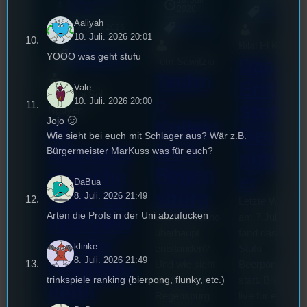
Rund um die
18. Juli
mic
U(h)R
2026
Allgemein
Aaliyah
3. August 2026
Allgemein
10. Juli. 2026 20:01
Bilal El Kasmi
Festivals
, 
Interview
, 
Kultur
, 
YOOO was geht stufu
Das
Tom Sawitzki
Veranstaltungen
Techn
Erste
Vale
Sao-Mai Sol
o
10. Juli. 2026 20:00
Stufu
Nguyen
Jojo 🙂
Kollekt
44.
Beerpo
Wie sieht bei euch mit Schlager aus? Wär z.B.
ive in
Stummfil
Bürgermeister MarKuss was für euch?
ngturni
Regen
mwoche
er
DaBua
sburg
2026: Ein
8. Juli. 2026 21:49
Letzte Woche
Arten die Profs in der Uni abzufucken
Wie ist Techno
am 7.Juli 2026
Interview
überhaupt
fand das erste
mit der
klinke
entstanden?
Stufu
8. Juli. 2026 21:49
Und wie sieht
Beerpongturnie
Festivalle
trinkspiele ranking (bierpong, flunky, etc.)
die Szene in
statt. Bilal war
iterin
Regensburg
live für euch vo