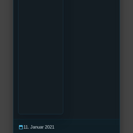
calendar_today
11. Januar 2021