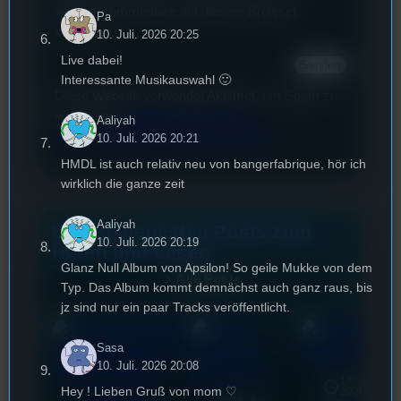
weitere Kommentare auf diesem Browser
Pa
speichern.
10. Juli. 2026 20:25
Live dabei!
Interessante Musikauswahl 🙂
Diese Website verwendet Akismet, um Spam zu
reduzieren.
Erfahren Sie, wie Ihre
Aaliyah
Kommentardaten verarbeitet werden.
10. Juli. 2026 20:21
HMDL ist auch relativ neu von bangerfabrique, hör ich
wirklich die ganze zeit
Aaliyah
Unsere neuesten Posts zum
10. Juli. 2026 20:19
Hören und Lesen
Glanz Null Album von Apsilon! So geile Mukke von dem
Alle Posts
Typ. Das Album kommt demnächst auch ganz raus, bis
jz sind nur ein paar Tracks veröffentlicht.
Sasa
10. Juli. 2026 20:08
17. Juli
Hey ! Lieben Gruß von mom ♡
2026