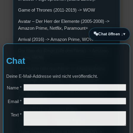
Game of Thrones (2011-2019) -> WOW
Avatar – Der Herr der Elemente (2005-2008) ->
Amazon Prime, Netflix, Paramount+
Chat öffnen ↓
Arrival (2016) -> Amazon Prime, WOW
Der Herr der Ringe (alle drei Filme) -> Amazon
Prime, WOW
Chat
Der Hobbit (alle drei Filme) -> Amazon Prime
Deine E-Mail-Addresse wird nicht veröffentlicht.
The Magic Flute (2022) -> Amazon Prime
Name
*
Everything Everywhere All at Once (2022) ->
Amazon Prime
Email
*
Tides (2021) -> Amazon Prime
Text
*
Hara-Kiri (2011) -> Amazon Prime
Three Thousand Years of Longing (2022) ->