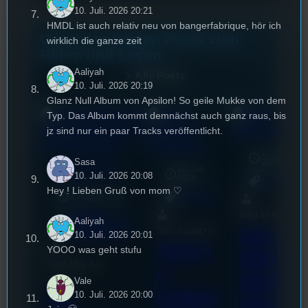
10. Juli. 2026 20:21
HMDL ist auch relativ neu von bangerfabrique, hör ich
Unsere neuesten Posts zum
wirklich die ganze zeit
Hören und Lesen
Aaliyah
Alle Posts
10. Juli. 2026 20:19
Glanz Null Album von Apsilon! So geile Mukke von dem
Typ. Das Album kommt demnächst auch ganz raus, bis
jz sind nur ein paar Tracks veröffentlicht.
17. Juli
Sasa
2026
UR-Watchlist
18. Juli
mic
10. Juli. 2026 20:08
2026
[S1/E47]
Allgemein
Hey ! Lieben Gruß von mom ♡
3. August 2026
Allgemein
Bilal El Kasmi
Festivals
, 
Aaliyah
Interview
, 
Kultur
, 
Das
Tom Sawitzki
Veranstaltungen
10. Juli. 2026 20:01
Techn
YOOO was geht stufu
Erste
Sao-Mai Sol
o
Stufu
Nguyen
Vale
Kollekt
44.
10. Juli. 2026 20:00
Beerpo