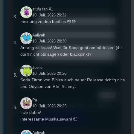
stufu fan #1
Deine E-Mail-Addresse wird nicht veröffentlicht.
10. Juli. 2026 20:32
meinung zu den beatles 😳😳
Name
*
Aaliyah
Email
*
10. Juli. 2026 20:30
Arirang ist krass! Was für Kpop geht am härtesten (ihr
Text
*
dürft nicht bts sagen oder blackpink)?
Joelle
Deinen Namen und E-Mail-Adresse für
10. Juli. 2026 20:26
weitere Kommentare auf diesem Browser
Soda Zitron von Bibiza auch neuer Rellease richtig nice
speichern.
und Odysee von RIn, Schmyt
Pa
Diese Website verwendet Akismet, um Spam zu
10. Juli. 2026 20:25
Live dabei!
reduzieren.
Erfahren Sie, wie Ihre
Interessante Musikauswahl 🙂
Kommentardaten verarbeitet werden.
Aaliyah