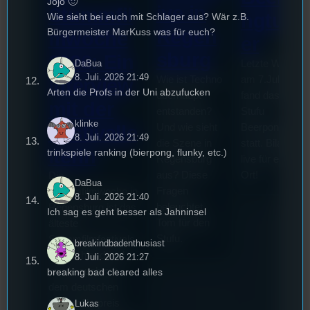
Jojo 🙂
ive in
Stummfil
ngturni
Wie sieht bei euch mit Schlager aus? Wär z.B.
Regen
Bürgermeister MarKuss was für euch?
mwoche
er
sburg
2026: Ein
DaBua
Letzte Woche
8. Juli. 2026 21:49
Wie ist Techno
am 7.Juli 2026
Interview
Arten die Profs in der Uni abzufucken
überhaupt
fand das erste
mit der
entstanden?
Stufu
klinke
Und wie sieht
Beerpongturnie
Festivalle
8. Juli. 2026 21:49
die Szene in
statt. Bilal war
iterin
trinkspiele ranking (bierpong, flunky, etc.)
Regensburg
live für euch vo
aus? Diese
Ort!
Die
DaBua
Fragen
Stummfilmwoche in
8. Juli. 2026 21:40
beleuchtet
Regensburg ist das
Ich sag es geht besser als Jahninsel
Tom für den
älteste
Stufu.
Stummfilmfestivals
breakindbadenthusiast
Deutschland und
8. Juli. 2026 21:27
wurde auch mit
breaking bad cleared alles
dem deutschen
Stummfilmpreis
Lukas