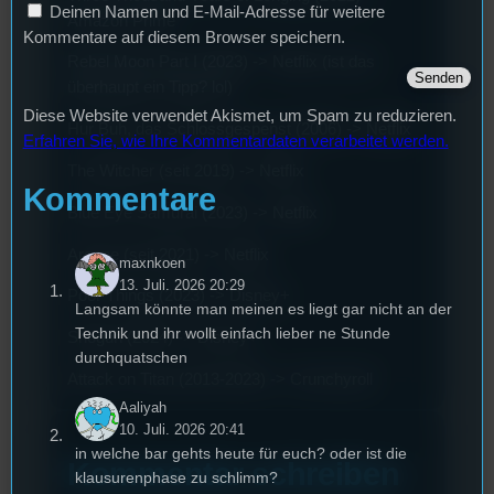
Deinen Namen und E-Mail-Adresse für weitere
Amazon Prime
Kommentare auf diesem Browser speichern.
Rebel Moon Part I (2023) -> Netflix (ist das
überhaupt ein Tipp? lol)
Diese Website verwendet Akismet, um Spam zu reduzieren.
Hur Buh, das Schlossgespenst (2006) -> Netflix
Erfahren Sie, wie Ihre Kommentardaten verarbeitet werden.
The Witcher (seit 2019) -> Netflix
Kommentare
Blue Eye Samurai (2023) -> Netflix
Arcane (seit 2021) -> Netflix
maxnkoen
13. Juli. 2026 20:29
Poor Things (2023) -> Disney+
Langsam könnte man meinen es liegt gar nicht an der
Technik und ihr wollt einfach lieber ne Stunde
Shogun (2024) -> Disney+
durchquatschen
Attack on Titan (2013-2023) -> Crunchyroll
Aaliyah
10. Juli. 2026 20:41
in welche bar gehts heute für euch? oder ist die
Kommentar schreiben
klausurenphase zu schlimm?