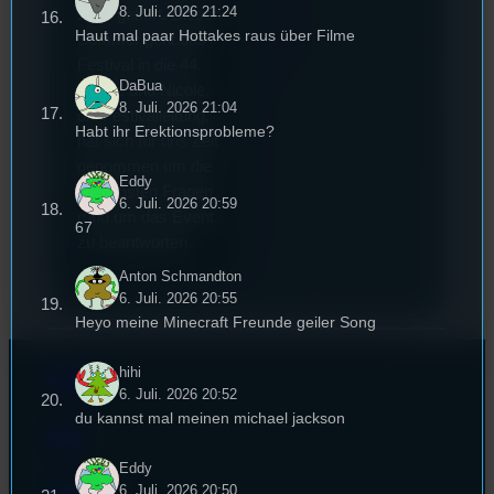
8. Juli. 2026 21:24
2022 gekürt. Diesen
Haut mal paar Hottakes raus über Filme
Sommer geht das
Festival in die 44.
DaBua
Runde und Nicole,
8. Juli. 2026 21:04
die Festivalleitung,
Habt ihr Erektionsprobleme?
hat sich für uns Zeit
genommen um die
Eddy
wichtigsten Fragen
6. Juli. 2026 20:59
rund um das Event
67
zu beantworten.
Anton Schmandton
6. Juli. 2026 20:55
Heyo meine Minecraft Freunde geiler Song
hihi
Kontakt
6. Juli. 2026 20:52
du kannst mal meinen michael jackson
FAQ
Eddy
6. Juli. 2026 20:50