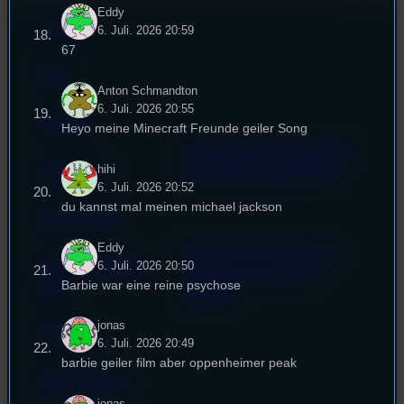
Eddy
Kontakt
6. Juli. 2026 20:59
67
FAQ
Anton Schmandton
6. Juli. 2026 20:55
Satzung
Heyo meine Minecraft Freunde geiler Song
Unterstützt vom Lehrstuhl
hihi
Impressum
für Medienwissenschaft
6. Juli. 2026 20:52
du kannst mal meinen michael jackson
Datenschutz
Eddy
Powered by Airtime.pro –
Cookie-Richtlinie
6. Juli. 2026 20:50
Start your own radio
Barbie war eine reine psychose
(EU)
station!
jonas
Empfang
6. Juli. 2026 20:49
barbie geiler film aber oppenheimer peak
EPK & Presse
jonas