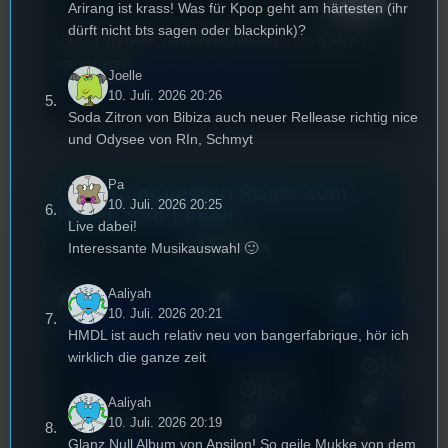
Arirang ist krass! Was für Kpop geht am härtesten (ihr
dürft nicht bts sagen oder blackpink)?
Diese Website verwendet Akismet, um Spam zu
reduzieren.
Erfahren Sie, wie Ihre
Joelle
Kommentardaten verarbeitet werden.
10. Juli. 2026 20:26
Soda Zitron von Bibiza auch neuer Rellease richtig nice
und Odysee von RIn, Schmyt
Pa
Unsere neuesten Posts zum
10. Juli. 2026 20:25
Hören und Lesen
Live dabei!
Alle Posts
Interessante Musikauswahl 🙂
Aaliyah
10. Juli. 2026 20:21
HMDL ist auch relativ neu von bangerfabrique, hör ich
wirklich die ganze zeit
17. Juli
2026
UR-Watchlist
18. Juli
mic
2026
[S1/E4]
Allgemein
Aaliyah
10. Juli. 2026 20:19
3. August 2026
Allgemein
Glanz Null Album von Apsilon! So geile Mukke von dem