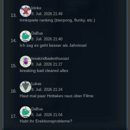
Tom für den
älteste
klinke
Stufu.
Stummfilmfestivals
8. Juli. 2026 21:49
Deutschland und
trinkspiele ranking (bierpong, flunky, etc.)
wurde auch mit
dem deutschen
DaBua
Stummfilmpreis
8. Juli. 2026 21:40
2022 gekürt. Diesen
Ich sag es geht besser als Jahninsel
Sommer geht das
Festival in die 44.
breakindbadenthusiast
Runde und Nicole,
8. Juli. 2026 21:27
die Festivalleitung,
breaking bad cleared alles
hat sich für uns Zeit
genommen um die
Lukas
8. Juli. 2026 21:24
wichtigsten Fragen
Haut mal paar Hottakes raus über Filme
rund um das Event
zu beantworten.
DaBua
8. Juli. 2026 21:04
Habt ihr Erektionsprobleme?