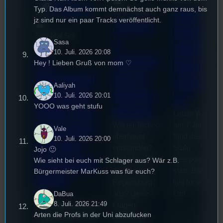
Bilal El Kasmi
Festivals
, 
Interview
, 
Kultur
, 
Typ. Das Album kommt demnächst auch ganz raus, bis
Das
Tom Sawitzki
Veranstaltungen
jz sind nur ein paar Tracks veröffentlicht.
Techn
Erste
Sao-Mai Sol
o
Sasa
Stufu
Nguyen
10. Juli. 2026 20:08
Kollekt
44.
Beerpo
Hey ! Lieben Gruß von mom ♡
ive in
Stummfil
ngturni
Aaliyah
Regen
mwoche
er
10. Juli. 2026 20:01
YOOO was geht stufu
sburg
2026: Ein
Letzte Woche
Wie ist Techno
am 7.Juli 2026
Interview
Vale
überhaupt
fand das erste
10. Juli. 2026 20:00
mit der
entstanden?
Stufu
Jojo 🙂
Und wie sieht
Beerpongturnie
Festivalle
Wie sieht bei euch mit Schlager aus? Wär z.B.
die Szene in
statt. Bilal war
Bürgermeister MarKuss was für euch?
iterin
Regensburg
live für euch vo
aus? Diese
Ort!
Die
DaBua
8. Juli. 2026 21:49
Fragen
Stummfilmwoche in
Arten die Profs in der Uni abzufucken
beleuchtet
Regensburg ist das