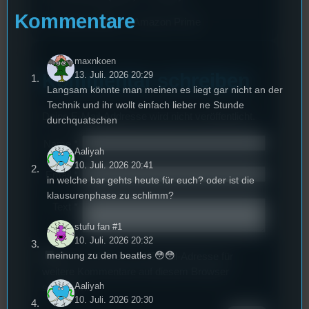
Kommentare
Der Spion (2020) -> Amazon Prime
maxnkoen
13. Juli. 2026 20:29
Kommentar schreiben
Langsam könnte man meinen es liegt gar nicht an der
Technik und ihr wollt einfach lieber ne Stunde
Deine E-Mail-Addresse wird nicht veröffentlicht.
durchquatschen
Name
*
Aaliyah
10. Juli. 2026 20:41
Email
*
in welche bar gehts heute für euch? oder ist die
klausurenphase zu schlimm?
Text
*
stufu fan #1
10. Juli. 2026 20:32
meinung zu den beatles 😳😳
Deinen Namen und E-Mail-Adresse für
weitere Kommentare auf diesem Browser
Aaliyah
speichern.
10. Juli. 2026 20:30