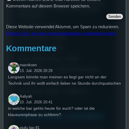
Wie immer findet ihr anbei ein paar Streaming
Kommentare auf diesem Browser speichern.
Tipps, über die wir in dieser Folge sprechen
(Stand 15.07.):
Tenet (2022) -> Netflix
Diese Website verwendet Akismet, um Spam zu reduzieren.
Erfahren Sie, wie Ihre Kommentardaten verarbeitet werden.
Inception (2010) -> Netflix
Kommentare
Dunkirk (2017) -> Netflix
Nolans Batman Trilogie -> Netflix
maxnkoen
Interstellar (2014) -> Netflix, Amazon Prime
13. Juli. 2026 20:29
Langsam könnte man meinen es liegt gar nicht an der
Alien 3 (1992) -> Disney+
Technik und ihr wollt einfach lieber ne Stunde durchquatschen
Men In Black 3 (2012) -> Magenta TV
Aaliyah
10. Juli. 2026 20:41
in welche bar gehts heute für euch? oder ist die
Kommentar schreiben
klausurenphase zu schlimm?
stufu fan #1