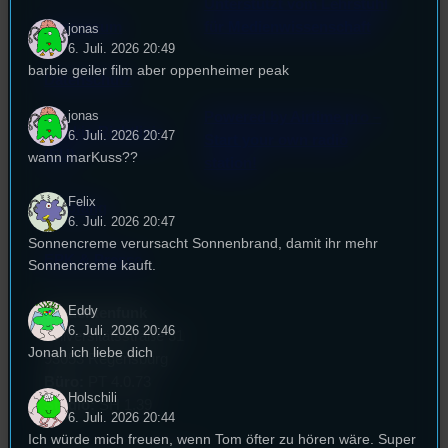
Unterstützt vom Lehrstuhl
Impressum
für Medienwissenschaft
jonas
6. Juli. 2026 20:49
barbie geiler film aber oppenheimer peak
Datenschutz
jonas
Powered by Airtime.pro –
Cookie-Richtlinie
6. Juli. 2026 20:47
Start your own radio
(EU)
wann marKuss??
station!
Felix
Empfang
6. Juli. 2026 20:47
Sonnencreme verursacht Sonnenbrand, damit ihr mehr
EPK & Presse
Sonnencreme kauft.
Eddy
Studentenfunk
6. Juli. 2026 20:46
Universitätsstraße 31
Jonah ich liebe dich
93053 Regensburg
Büro:
PT 4.0.73
Holschili
Studio:
SH 1.39
6. Juli. 2026 20:44
Ich würde mich freuen, wenn Tom öfter zu hören wäre. Super