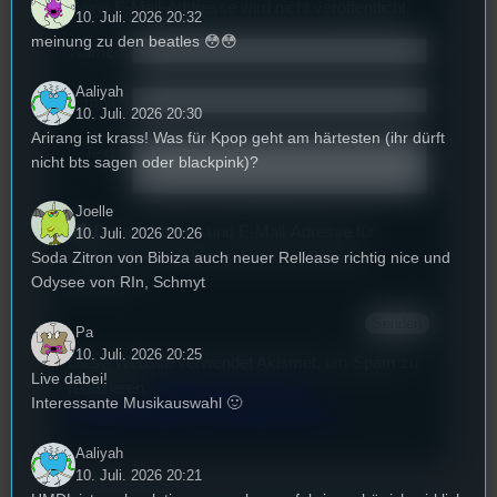
Deine E-Mail-Addresse wird nicht veröffentlicht.
10. Juli. 2026 20:32
meinung zu den beatles 😳😳
Name
*
Aaliyah
Email
*
10. Juli. 2026 20:30
Arirang ist krass! Was für Kpop geht am härtesten (ihr dürft
Text
*
nicht bts sagen oder blackpink)?
Joelle
Deinen Namen und E-Mail-Adresse für
10. Juli. 2026 20:26
weitere Kommentare auf diesem Browser
Soda Zitron von Bibiza auch neuer Rellease richtig nice und
Odysee von RIn, Schmyt
speichern.
Pa
10. Juli. 2026 20:25
Diese Website verwendet Akismet, um Spam zu
Live dabei!
reduzieren.
Erfahren Sie, wie Ihre
Interessante Musikauswahl 🙂
Kommentardaten verarbeitet werden.
Aaliyah
10. Juli. 2026 20:21