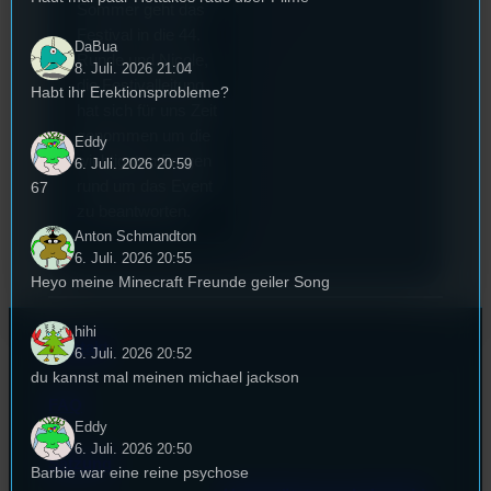
Sommer geht das
Festival in die 44.
DaBua
Runde und Nicole,
8. Juli. 2026 21:04
die Festivalleitung,
Habt ihr Erektionsprobleme?
hat sich für uns Zeit
genommen um die
Eddy
wichtigsten Fragen
6. Juli. 2026 20:59
rund um das Event
67
zu beantworten.
Anton Schmandton
6. Juli. 2026 20:55
Heyo meine Minecraft Freunde geiler Song
hihi
Kontakt
6. Juli. 2026 20:52
du kannst mal meinen michael jackson
FAQ
Eddy
6. Juli. 2026 20:50
Satzung
Barbie war eine reine psychose