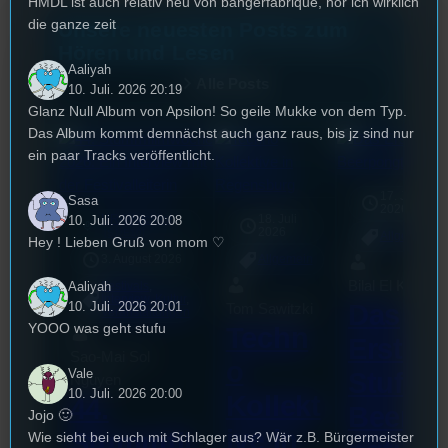
HMDL ist auch relativ neu von bangerfabrique, hör ich wirklich
die ganze zeit
Unsere neuesten Posts zum
Hören und Lesen
Aaliyah
Alle Posts
10. Juli. 2026 20:19
Glanz Null Album von Apsilon! So geile Mukke von dem Typ.
Das Album kommt demnächst auch ganz raus, bis jz sind nur
ein paar Tracks veröffentlicht.
17. Juli
Sasa
2026
10. Juli. 2026 20:08
UR-Watchlist
18. Juli
mic
2026
[S1/E10]
Allgemein
Hey ! Lieben Gruß von mom ♡
3. August 2026
Allgemein
Bilal El Kasmi
Aaliyah
Festivals
, 
Interview
, 
Kultur
, 
Das
10. Juli. 2026 20:01
Tom Sawitzki
Veranstaltungen
YOOO was geht stufu
Techn
Erste
Sao-Mai Sol
o
Vale
Stufu
Nguyen
10. Juli. 2026 20:00
Kollekt
44.
Beerpo
Jojo 🙂
ive in
Stummfil
Wie sieht bei euch mit Schlager aus? Wär z.B. Bürgermeister