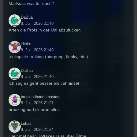
ngturni
MarKuss was für euch?
Regen
mwoche
er
sburg
2026: Ein
DaBua
Letzte Woche
8. Juli. 2026 21:49
Wie ist Techno
am 7.Juli 2026
Interview
Arten die Profs in der Uni abzufucken
überhaupt
fand das erste
mit der
entstanden?
Stufu
klinke
Und wie sieht
Beerpongturnie
Festivalle
8. Juli. 2026 21:49
die Szene in
statt. Bilal war
trinkspiele ranking (bierpong, flunky, etc.)
iterin
Regensburg
live für euch vo
aus? Diese
Ort!
Die
DaBua
Fragen
Stummfilmwoche in
8. Juli. 2026 21:40
Ich sag es geht besser als Jahninsel
beleuchtet
Regensburg ist das
Tom für den
älteste
breakindbadenthusiast
Stufu.
Stummfilmfestivals
8. Juli. 2026 21:27
Deutschland und
breaking bad cleared alles
wurde auch mit
dem deutschen
Lukas
Stummfilmpreis
8. Juli. 2026 21:24
2022 gekürt. Diesen
Haut mal paar Hottakes raus über Filme