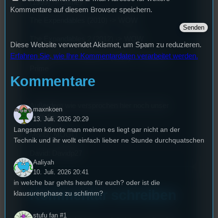
(1999) -> Disney+
Kommentare auf diesem Browser speichern.
The Expendables (2010) -> WOW
The Expandables 2 (2012) -> WOW
Diese Website verwendet Akismet, um Spam zu reduzieren.
Erfahren Sie, wie Ihre Kommentardaten verarbeitet werden.
In the Mouth of Madness (1994) -> Amazon
Prime
Kommentare
Außerdem wie versprochen hier noch unser
maxnkoen
Letterbox:
13. Juli. 2026 20:29
Langsam könnte man meinen es liegt gar nicht an der
Moritz: MOGLI
Technik und ihr wollt einfach lieber ne Stunde durchquatschen
David: Davidp27
Aaliyah
10. Juli. 2026 20:41
in welche bar gehts heute für euch? oder ist die
Kommentar schreiben
klausurenphase zu schlimm?
stufu fan #1