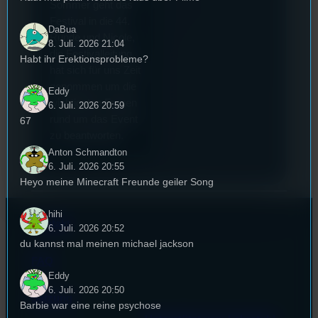
Sommer geht das
Festival in die 44.
DaBua
Runde und Nicole,
8. Juli. 2026 21:04
die Festivalleitung,
Habt ihr Erektionsprobleme?
hat sich für uns Zeit
genommen um die
Eddy
wichtigsten Fragen
6. Juli. 2026 20:59
rund um das Event
67
zu beantworten.
Anton Schmandton
6. Juli. 2026 20:55
Heyo meine Minecraft Freunde geiler Song
hihi
Kontakt
6. Juli. 2026 20:52
du kannst mal meinen michael jackson
FAQ
Eddy
6. Juli. 2026 20:50
Satzung
Barbie war eine reine psychose