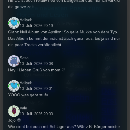
HMDL ist auch relativ neu von bangerfabrique, hör ich wirklich
die ganze zeit
Unsere neuesten Posts zum
Hören und Lesen
Aaliyah
Alle Posts
10. Juli. 2026 20:19
Glanz Null Album von Apsilon! So geile Mukke von dem Typ.
Das Album kommt demnächst auch ganz raus, bis jz sind nur
ein paar Tracks veröffentlicht.
17. Juli
Sasa
2026
UR-Watchlist
18. Juli
10. Juli. 2026 20:08
mic
2026
[S1/E1]
Allgemein
Hey ! Lieben Gruß von mom ♡
3. August 2026
Allgemein
Bilal El Kasmi
Festivals
, 
Aaliyah
Interview
, 
Kultur
, 
Das
10. Juli. 2026 20:01
Tom Sawitzki
Veranstaltungen
YOOO was geht stufu
Techn
Erste
Sao-Mai Sol
o
Stufu
Vale
Nguyen
10. Juli. 2026 20:00
Kollekt
44.
Beerpo
Jojo 🙂
ive in
Stummfil
Wie sieht bei euch mit Schlager aus? Wär z.B. Bürgermeister