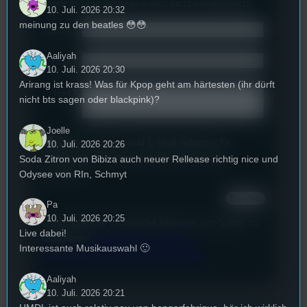
Deine E-Mail-Addresse wird nicht veröffentlicht.
10. Juli. 2026 20:32
meinung zu den beatles 😳😳
Name
*
Aaliyah
Email
*
10. Juli. 2026 20:30
Arirang ist krass! Was für Kpop geht am härtesten (ihr dürft
Text
*
nicht bts sagen oder blackpink)?
Joelle
Deinen Namen und E-Mail-Adresse für
10. Juli. 2026 20:26
weitere Kommentare auf diesem Browser
Soda Zitron von Bibiza auch neuer Rellease richtig nice und
speichern.
Odysee von RIn, Schmyt
Pa
10. Juli. 2026 20:25
Diese Website verwendet Akismet, um Spam zu
Live dabei!
reduzieren.
Erfahren Sie, wie Ihre
Interessante Musikauswahl 🙂
Kommentardaten verarbeitet werden.
Aaliyah
10. Juli. 2026 20:21