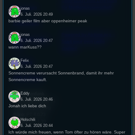
Unterstützt vom Lehrstuhl
Impressum
für Medienwissenschaft
jonas
6. Juli. 2026 20:49
barbie geiler film aber oppenheimer peak
Datenschutz
jonas
Powered by Airtime.pro –
Cookie-Richtlinie
6. Juli. 2026 20:47
Start your own radio
(EU)
wann marKuss??
station!
Felix
Empfang
6. Juli. 2026 20:47
Sonnencreme verursacht Sonnenbrand, damit ihr mehr
EPK & Presse
Sonnencreme kauft.
Eddy
Studentenfunk
6. Juli. 2026 20:46
Universitätsstraße 31
Jonah ich liebe dich
93053 Regensburg
Büro:
PT 4.0.73
Holschili
Studio:
SH 1.39
6. Juli. 2026 20:44
Ich würde mich freuen, wenn Tom öfter zu hören wäre. Super