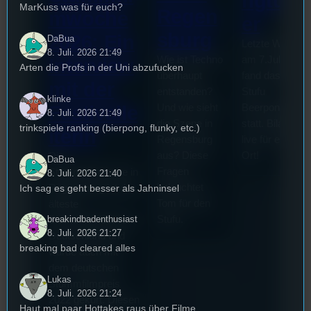
ngturni
MarKuss was für euch?
Regen
mwoche
er
sburg
2026: Ein
DaBua
Letzte Woche
8. Juli. 2026 21:49
Wie ist Techno
am 7.Juli 2026
Interview
Arten die Profs in der Uni abzufucken
überhaupt
fand das erste
mit der
entstanden?
Stufu
klinke
Und wie sieht
Beerpongturnie
Festivalle
8. Juli. 2026 21:49
die Szene in
statt. Bilal war
trinkspiele ranking (bierpong, flunky, etc.)
iterin
Regensburg
live für euch vo
aus? Diese
Ort!
Die
DaBua
Fragen
Stummfilmwoche in
8. Juli. 2026 21:40
beleuchtet
Ich sag es geht besser als Jahninsel
Regensburg ist das
Tom für den
älteste
Stufu.
breakindbadenthusiast
Stummfilmfestivals
8. Juli. 2026 21:27
Deutschland und
breaking bad cleared alles
wurde auch mit
dem deutschen
Lukas
Stummfilmpreis
8. Juli. 2026 21:24
2022 gekürt. Diesen
Haut mal paar Hottakes raus über Filme