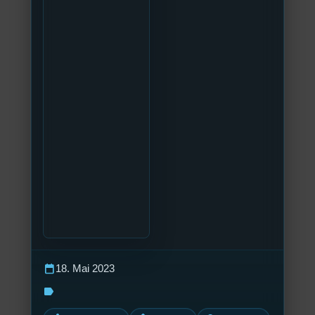
calendar_today
18. Mai 2023
label