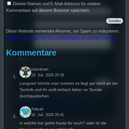
Deine E-Mail-Addresse wird nicht veröffentlicht.
Deinen Namen und E-Mail-Adresse für weitere
Kommentare auf diesem Browser speichern.
Name
*
Email
*
Diese Website verwendet Akismet, um Spam zu reduzieren.
Erfahren Sie, wie Ihre Kommentardaten verarbeitet werden.
Text
*
Kommentare
Deinen Namen und E-Mail-Adresse für
weitere Kommentare auf diesem Browser
maxnkoen
speichern.
13. Juli. 2026 20:29
Langsam könnte man meinen es liegt gar nicht an der
Technik und ihr wollt einfach lieber ne Stunde
Diese Website verwendet Akismet, um Spam zu
durchquatschen
reduzieren.
Erfahren Sie, wie Ihre
Kommentardaten verarbeitet werden.
Aaliyah
10. Juli. 2026 20:41
in welche bar gehts heute für euch? oder ist die