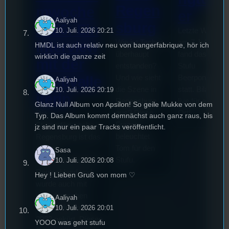
Regen
mwoche
er
Aaliyah
sburg
2026: Ein
Letzte Woche
10. Juli. 2026 20:21
Wie ist Techno
am 7.Juli 2026
Interview
HMDL ist auch relativ neu von bangerfabrique, hör ich
überhaupt
fand das erste
wirklich die ganze zeit
mit der
entstanden?
Stufu
Und wie sieht
Beerpongturnie
Festivalle
Aaliyah
die Szene in
statt. Bilal war
10. Juli. 2026 20:19
iterin
Regensburg
live für euch vo
Glanz Null Album von Apsilon! So geile Mukke von dem
aus? Diese
Ort!
Die
Typ. Das Album kommt demnächst auch ganz raus, bis
Fragen
Stummfilmwoche in
jz sind nur ein paar Tracks veröffentlicht.
beleuchtet
Regensburg ist das
Tom für den
älteste
Sasa
Stufu.
10. Juli. 2026 20:08
Stummfilmfestivals
Deutschland und
Hey ! Lieben Gruß von mom ♡
wurde auch mit
dem deutschen
Aaliyah
Stummfilmpreis
10. Juli. 2026 20:01
2022 gekürt. Diesen
YOOO was geht stufu