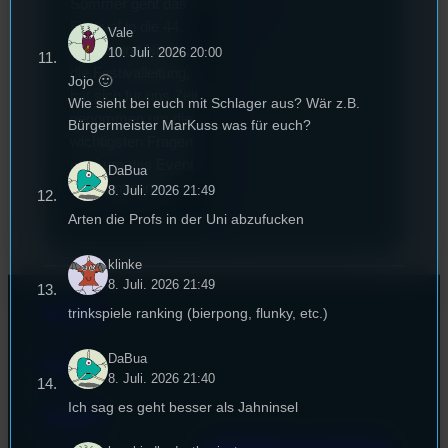
Sommer geht das
Festival in die 44.
Vale
Runde und Nicole,
10. Juli. 2026 20:00
die Festivalleitung,
Jojo 🙂
hat sich für uns Zeit
Wie sieht bei euch mit Schlager aus? Wär z.B.
genommen um die
Bürgermeister MarKuss was für euch?
wichtigsten Fragen
rund um das Event
DaBua
zu beantworten.
8. Juli. 2026 21:49
Arten die Profs in der Uni abzufucken
klinke
8. Juli. 2026 21:49
Kontakt
trinkspiele ranking (bierpong, flunky, etc.)
DaBua
FAQ
8. Juli. 2026 21:40
Ich sag es geht besser als Jahninsel
Satzung
Unterstützt vom Lehrstuhl