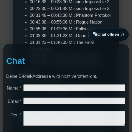
00:16:38 – 00:23:30 Mission Impossible 2
00:23:30 – 00:31:48 Mission Impossible 3
00:31:48 – 00:43:38 MI: Phantom Protokoll
00:43:38 – 00:55:06 MI: Rogue Nation
00:55:06 – 01:09:36 MI: Fallout
Chat öffnen ↓
01:09:36 – 01:31:23 MI: Dead Reckoning
01:31:23 – 01:46:35 MI: The Final
Reckoning
01:46:35 – 01:51:38 Finales Ranking
Chat
01:51:38 – 02:00:00 Zuletzt gesehen
Filmtipps:
Deine E-Mail-Addresse wird nicht veröffentlicht.
Toxic (2025) – im Kino
Name
*
Clown in A Cornfield (2025) – Kino
Email
*
Kommentar schreiben
Text
*