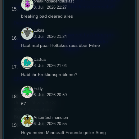
breakindbadenthusiast
Impressum
für Medienwissenschaft
8. Juli. 2026 21:27
breaking bad cleared alles
Datenschutz
Lukas
Powered by Airtime.pro –
8. Juli. 2026 21:24
Cookie-Richtlinie
Start your own radio
Haut mal paar Hottakes raus über Filme
(EU)
station!
DaBua
Empfang
8. Juli. 2026 21:04
Habt ihr Erektionsprobleme?
EPK & Presse
Eddy
6. Juli. 2026 20:59
Studentenfunk
Universitätsstraße 31
67
93053 Regensburg
Büro:
PT 4.0.73
Anton Schmandton
6. Juli. 2026 20:55
Studio:
SH 1.39
Heyo meine Minecraft Freunde geiler Song