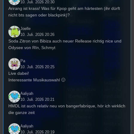
10. Juli. 2026 20:30
3. August 2026
Allgemein
Arirang ist krass! Was für Kpop geht am härtesten (ihr dürft
Bilal El Kasmi
nicht bts sagen oder blackpink)?
Festivals
, 
Interview
, 
Kultur
, 
Das
Tom Sawitzki
Veranstaltungen
Techn
Joelle
Erste
10. Juli. 2026 20:26
Sao-Mai Sol
o
Soda Zitron von Bibiza auch neuer Rellease richtig nice und
Stufu
Nguyen
Odysee von RIn, Schmyt
Kollekt
44.
Beerpo
ive in
Stummfil
Pa
ngturni
10. Juli. 2026 20:25
Regen
mwoche
er
Live dabei!
sburg
2026: Ein
Interessante Musikauswahl 🙂
Letzte Woche
Wie ist Techno
am 7.Juli 2026
Interview
Aaliyah
überhaupt
fand das erste
10. Juli. 2026 20:21
mit der
entstanden?
Stufu
HMDL ist auch relativ neu von bangerfabrique, hör ich wirklich
Und wie sieht
Beerpongturnie
Festivalle
die ganze zeit
die Szene in
statt. Bilal war
iterin
Regensburg
live für euch vo
Aaliyah
aus? Diese
Ort!
Die
10. Juli. 2026 20:19