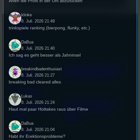
Arten die Profs in der Uni abzufucken
klinke
8. Juli. 2026 21:49
Kontakt
trinkspiele ranking (bierpong, flunky, etc.)
FAQ
DaBua
8. Juli. 2026 21:40
Ich sag es geht besser als Jahninsel
Satzung
Unterstützt vom Lehrstuhl
breakindbadenthusiast
Impressum
für Medienwissenschaft
8. Juli. 2026 21:27
breaking bad cleared alles
Datenschutz
Lukas
8. Juli. 2026 21:24
Powered by Airtime.pro –
Cookie-Richtlinie
Haut mal paar Hottakes raus über Filme
Start your own radio
(EU)
station!
DaBua
8. Juli. 2026 21:04
Empfang
Habt ihr Erektionsprobleme?