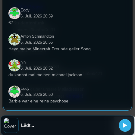
EPK & Presse
Eddy
6. Juli. 2026 20:59
67
Studentenfunk
Universitätsstraße 31
Anton Schmandton
93053 Regensburg
6. Juli. 2026 20:55
Büro:
PT 4.0.73
Heyo meine Minecraft Freunde geiler Song
Studio:
SH 1.39
hihi
Telefon:
0941 9435784
6. Juli. 2026 20:52
Studio Call-In & WhatsApp:
0941 56959421
du kannst mal meinen michael jackson
Eddy
Überblick über unsere Mailadressen
6. Juli. 2026 20:50
und Kontaktformular unter
Kontakt
!
Barbie war eine reine psychose
jonas
6. Juli. 2026 20:49
Lädt...
barbie geiler film aber oppenheimer peak