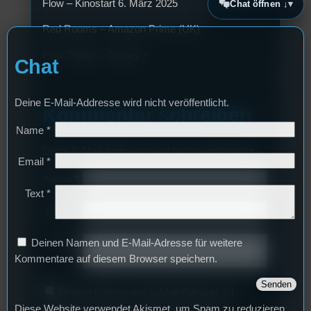
Flow – Kinostart 6. März 2025
Chat öffnen ↓
Red Rooms – Amazon Prime (UK)
Poor Things – Disney +
Chat
Deine E-Mail-Addresse wird nicht veröffentlicht.
Kommentar schreiben
Name
*
Deine E-Mail-Addresse wird nicht veröffentlicht.
Email
*
Name
*
Text
*
Email
*
Text
*
Deinen Namen und E-Mail-Adresse für weitere
Kommentare auf diesem Browser speichern.
Deinen Namen und E-Mail-Adresse für
weitere Kommentare auf diesem Browser
Diese Website verwendet Akismet, um Spam zu reduzieren.