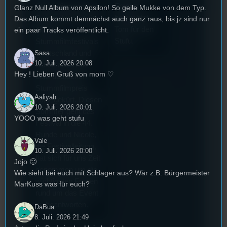
Fragen
Stummfilmwoche in
Glanz Null Album von Apsilon! So geile Mukke von dem Typ.
beleuchtet
Regensburg ist das
Das Album kommt demnächst auch ganz raus, bis jz sind nur
Tom für den
ein paar Tracks veröffentlicht.
älteste
Stufu.
Stummfilmfestivals
Sasa
Deutschland und
10. Juli. 2026 20:08
wurde auch mit
Hey ! Lieben Gruß von mom ♡
dem deutschen
Stummfilmpreis
Aaliyah
2022 gekürt. Diesen
10. Juli. 2026 20:01
Sommer geht das
YOOO was geht stufu
Festival in die 44.
Runde und Nicole,
Vale
die Festivalleitung,
10. Juli. 2026 20:00
hat sich für uns Zeit
Jojo 🙂
genommen um die
Wie sieht bei euch mit Schlager aus? Wär z.B. Bürgermeister
wichtigsten Fragen
MarKuss was für euch?
rund um das Event
zu beantworten.
DaBua
8. Juli. 2026 21:49