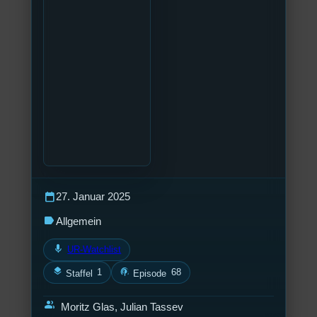
calendar_today
27. Januar 2025
label
Allgemein
mic
UR-Watchlist
layers
podcasts
1
68
Staffel
Episode
group
Moritz Glas, Julian Tassev