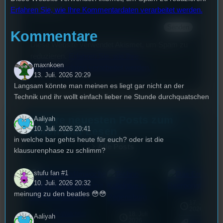
speichern.
Erfahren Sie, wie Ihre Kommentardaten verarbeitet werden.
Kommentare
Diese Website verwendet Akismet, um Spam zu
reduzieren.
Erfahren Sie, wie Ihre
maxnkoen
Kommentardaten verarbeitet werden.
13. Juli. 2026 20:29
Langsam könnte man meinen es liegt gar nicht an der
Technik und ihr wollt einfach lieber ne Stunde durchquatschen
Unsere neuesten Posts zum
Aaliyah
10. Juli. 2026 20:41
Hören und Lesen
in welche bar gehts heute für euch? oder ist die
Alle Posts
klausurenphase zu schlimm?
stufu fan #1
10. Juli. 2026 20:32
meinung zu den beatles 😳😳
17. Juli
2026
UR-Watchlist
18. Juli
Aaliyah
mic
2026
[S1/E68]
Allgemein