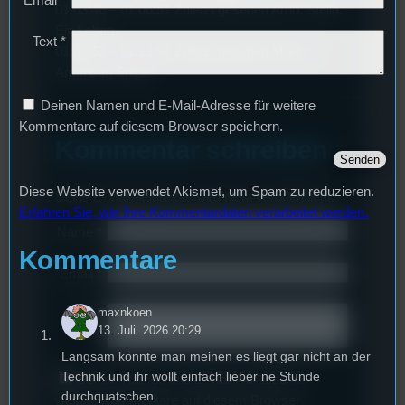
Email
*
01:03:46 – 01:06:51 Zuletzt gesehen Arno: Stella.
Ein Leben
Text
*
01:06:52 – 01:13:54 Zuletzt gesehen Moritz:
American Sniper
Deinen Namen und E-Mail-Adresse für weitere
Kommentare auf diesem Browser speichern.
Kommentar schreiben
Diese Website verwendet Akismet, um Spam zu reduzieren.
Deine E-Mail-Addresse wird nicht veröffentlicht.
Erfahren Sie, wie Ihre Kommentardaten verarbeitet werden.
Name
*
Kommentare
Email
*
maxnkoen
Text
*
13. Juli. 2026 20:29
Langsam könnte man meinen es liegt gar nicht an der
Technik und ihr wollt einfach lieber ne Stunde
Deinen Namen und E-Mail-Adresse für
durchquatschen
weitere Kommentare auf diesem Browser