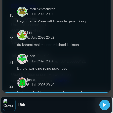
EPK & Presse
Anton Schmandton
6. Juli. 2026 20:55
Studentenfunk
Heyo meine Minecraft Freunde geiler Song
Universitätsstraße 31
93053 Regensburg
hihi
Büro:
PT 4.0.73
6. Juli. 2026 20:52
Studio:
SH 1.39
du kannst mal meinen michael jackson
Telefon:
0941 9435784
Eddy
6. Juli. 2026 20:50
Studio Call-In & WhatsApp:
0941 56959421
Barbie war eine reine psychose
Überblick über unsere Mailadressen
jonas
und Kontaktformular unter
Kontakt
!
6. Juli. 2026 20:49
barbie geiler film aber oppenheimer peak
jonas
Lädt...
6. Juli. 2026 20:47