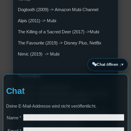
Dogtooth (2009) -> Amazon Mubi Channel
Alpis (2011) -> Mubi
The Killing of a Sacred Deer (2017) ->Mubi
The Favourite (2019) -> Disney Plus, Netflix
Nimic (2019) -> Mubi
Chat öffnen ↓
Timecodes
:
00:00:00 – 00:20:59 Oscars
Chat
00:21:00 – 00:25:30 Yorgos Lanthimos im Profil
00:25:31 – 00:33:41 Alpen & Dogtooth
Deine E-Mail-Addresse wird nicht veröffentlicht.
00:33:42 – 00:37:32 The Lobster
00:37:33 – 00:41:48 The Killing of a Sacred Deer
Name
*
00:41:49 – 00:46:11 The Favorite
00:46:12 – 01:03:45 Poor Things