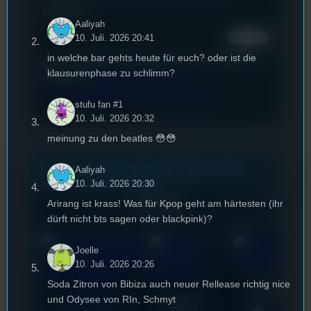
speichern.
Aaliyah
10. Juli. 2026 20:41
in welche bar gehts heute für euch? oder ist die
Diese Website verwendet Akismet, um Spam zu
klausurenphase zu schlimm?
reduzieren.
Erfahren Sie, wie Ihre
Kommentardaten verarbeitet werden.
stufu fan #1
10. Juli. 2026 20:32
meinung zu den beatles 😳😳
Unsere neuesten Posts zum
Aaliyah
Hören und Lesen
10. Juli. 2026 20:30
Arirang ist krass! Was für Kpop geht am härtesten (ihr
Alle Posts
dürft nicht bts sagen oder blackpink)?
Joelle
10. Juli. 2026 20:26
Soda Zitron von Bibiza auch neuer Rellease richtig nice
17. Juli
2026
und Odysee von RIn, Schmyt
UR-Watchlist
18. Juli
mic
2026
[S1/E29]
Allgemein