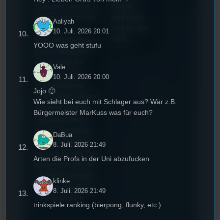
Fragen
Stummfilmwoche in
beleuchtet
Regensburg ist das
Aaliyah
Tom für den
älteste
10. Juli. 2026 20:01
Stufu.
Stummfilmfestivals
YOOO was geht stufu
Deutschland und
wurde auch mit
Vale
dem deutschen
10. Juli. 2026 20:00
Stummfilmpreis
Jojo 🙂
2022 gekürt. Diesen
Wie sieht bei euch mit Schlager aus? Wär z.B.
Sommer geht das
Bürgermeister MarKuss was für euch?
Festival in die 44.
Runde und Nicole,
DaBua
die Festivalleitung,
8. Juli. 2026 21:49
hat sich für uns Zeit
Arten die Profs in der Uni abzufucken
genommen um die
wichtigsten Fragen
klinke
rund um das Event
8. Juli. 2026 21:49
zu beantworten.
trinkspiele ranking (bierpong, flunky, etc.)