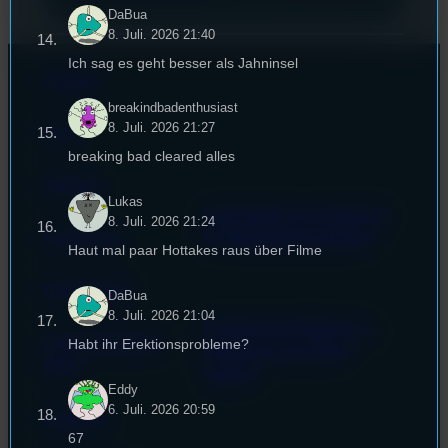
DaBua
8. Juli. 2026 21:40
Ich sag es geht besser als Jahninsel
Kontakt
breakindbadenthusiast
8. Juli. 2026 21:27
FAQ
breaking bad cleared alles
Satzung
Lukas
Unterstützt vom Lehrstuhl
8. Juli. 2026 21:24
Impressum
für Medienwissenschaft
Haut mal paar Hottakes raus über Filme
Datenschutz
DaBua
8. Juli. 2026 21:04
Powered by Airtime.pro –
Cookie-Richtlinie
Habt ihr Erektionsprobleme?
Start your own radio
(EU)
station!
Eddy
6. Juli. 2026 20:59
Empfang
67