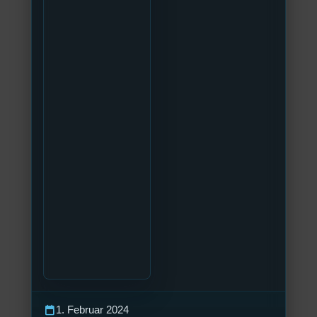
calendar_today
1. Februar 2024