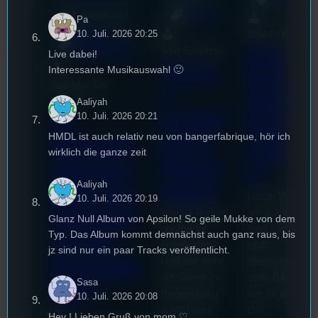
3. August 2026
Allgemein
Pa
10. Juli. 2026 20:25
Bilal El Kasmi
Festivals
, 
Interview
, 
Kultur
, 
Das
Tom Sawitzki
Live dabei!
Veranstaltungen
Techn
Interessante Musikauswahl 🙂
Erste
Sao-Mai Sol
o
Stufu
Nguyen
Aaliyah
Kollekt
44.
10. Juli. 2026 20:21
Beerpo
HMDL ist auch relativ neu von bangerfabrique, hör ich
ive in
Stummfil
ngturni
wirklich die ganze zeit
Regen
mwoche
er
Aaliyah
sburg
2026: Ein
Letzte Woche
10. Juli. 2026 20:19
Wie ist Techno
am 7.Juli 2026
Interview
Glanz Null Album von Apsilon! So geile Mukke von dem
überhaupt
fand das erste
Typ. Das Album kommt demnächst auch ganz raus, bis
mit der
entstanden?
Stufu
jz sind nur ein paar Tracks veröffentlicht.
Und wie sieht
Beerpongturnie
Festivalle
die Szene in
statt. Bilal war
Sasa
iterin
Regensburg
live für euch vo
10. Juli. 2026 20:08
aus? Diese
Ort!
Die
Hey ! Lieben Gruß von mom ♡