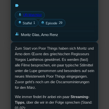
label
mic
UR-Watchlist
layers
podcasts
1
29
Staffel
Episode
group
Moritz Glas, Arno Renz
Zum Start von Poor Things haben sich Moritz und
Arno dem Œuvre des griechischen Regisseurs
Yorgos Lanthimos gewidmet. Es werden (fast)
alle Filme besprochen, ein paar typische Stilmittel
unter die Lupe genommen und besonders auf sein
neues Meisterwerk Poor Things eingegangen.
Zuvor geht’s noch um die Oscarnominierungen
für den März.
Wie immer findet ihr anbei ein paar
Streaming-
Tipps
, über die wir in der Folge sprechen (Stand:
01.02):