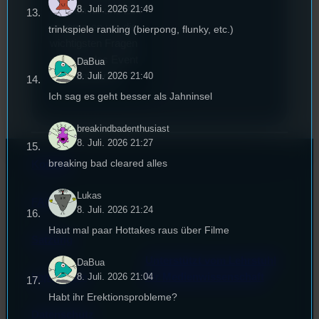
8. Juli. 2026 21:49
hat sich für uns Zeit
genommen um die
trinkspiele ranking (bierpong, flunky, etc.)
wichtigsten Fragen
rund um das Event
DaBua
8. Juli. 2026 21:40
zu beantworten.
Ich sag es geht besser als Jahninsel
breakindbadenthusiast
8. Juli. 2026 21:27
breaking bad cleared alles
Kontakt
Lukas
FAQ
8. Juli. 2026 21:24
Haut mal paar Hottakes raus über Filme
Satzung
Unterstützt vom Lehrstuhl
DaBua
8. Juli. 2026 21:04
Impressum
für Medienwissenschaft
Habt ihr Erektionsprobleme?
Datenschutz