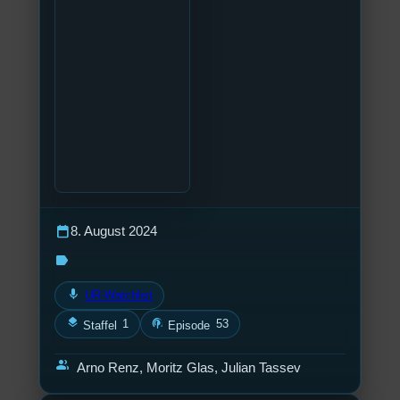
calendar_today
8. August 2024
label
mic
UR-Watchlist
layers
podcasts
1
53
Staffel
Episode
group
Arno Renz, Moritz Glas, Julian Tassev