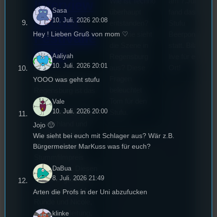
Wie ist Techno
am 7.Juli 2026
Interview
Sasa
überhaupt
fand das erste
mit der
10. Juli. 2026 20:08
entstanden?
Stufu
Hey ! Lieben Gruß von mom ♡
Und wie sieht
Beerpongturnie
Festivalle
die Szene in
statt. Bilal war
iterin
Aaliyah
Regensburg
live für euch vo
10. Juli. 2026 20:01
aus? Diese
Ort!
Die
Fragen
YOOO was geht stufu
Stummfilmwoche in
beleuchtet
Regensburg ist das
Tom für den
Vale
älteste
10. Juli. 2026 20:00
Stufu.
Stummfilmfestivals
Deutschland und
Jojo 🙂
wurde auch mit
Wie sieht bei euch mit Schlager aus? Wär z.B.
Bürgermeister MarKuss was für euch?
dem deutschen
Stummfilmpreis
DaBua
2022 gekürt. Diesen
8. Juli. 2026 21:49
Sommer geht das
Festival in die 44.
Arten die Profs in der Uni abzufucken
Runde und Nicole,
die Festivalleitung,
klinke