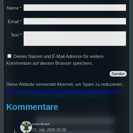
Die Zwölf geschworenen – Kaufen/Leihen
Name
*
Email
*
Zuletzt gesehen:
Burbs – Kaufen/Leihen
Text
*
Kill – N/A
Deinen Namen und E-Mail-Adresse für weitere
Spaceballs – Amazon Prime
Kommentare auf diesem Browser speichern.
Diese Website verwendet Akismet, um Spam zu reduzieren.
Erfahren Sie, wie Ihre Kommentardaten verarbeitet werden.
Kommentar schreiben
Kommentare
Deine E-Mail-Addresse wird nicht veröffentlicht.
Name
*
maxnkoen
13. Juli. 2026 20:29