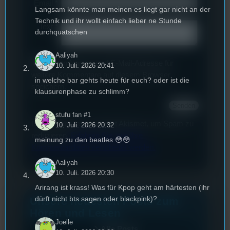
Email
*
Langsam könnte man meinen es liegt gar nicht an der
Technik und ihr wollt einfach lieber ne Stunde
Text
*
durchquatschen
Aaliyah
Deinen Namen und E-Mail-Adresse für
10. Juli. 2026 20:41
weitere Kommentare auf diesem Browser
in welche bar gehts heute für euch? oder ist die
speichern.
klausurenphase zu schlimm?
stufu fan #1
Diese Website verwendet Akismet, um Spam zu
10. Juli. 2026 20:32
reduzieren.
Erfahren Sie, wie Ihre
meinung zu den beatles 😳😳
Kommentardaten verarbeitet werden.
Aaliyah
10. Juli. 2026 20:30
Arirang ist krass! Was für Kpop geht am härtesten (ihr
dürft nicht bts sagen oder blackpink)?
Unsere neuesten Posts zum
Hören und Lesen
Joelle
Alle Posts