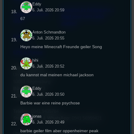
Eddy
Powered by Airtime.pro –
6. Juli. 2026 20:59
Cookie-Richtlinie
Start your own radio
67
(EU)
station!
Anton Schmandton
Empfang
6. Juli. 2026 20:55
Heyo meine Minecraft Freunde geiler Song
EPK & Presse
hihi
6. Juli. 2026 20:52
Studentenfunk
du kannst mal meinen michael jackson
Universitätsstraße 31
93053 Regensburg
Eddy
Büro:
PT 4.0.73
6. Juli. 2026 20:50
Studio:
SH 1.39
Barbie war eine reine psychose
Telefon:
0941 9435784
jonas
Studio Call-In & WhatsApp:
0941 56959421
6. Juli. 2026 20:49
barbie geiler film aber oppenheimer peak
Überblick über unsere Mailadressen