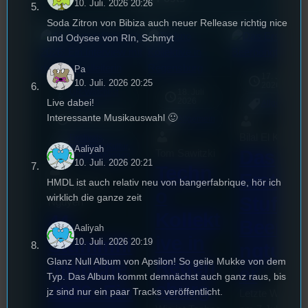
10. Juli. 2026 20:26
Soda Zitron von Bibiza auch neuer Rellease richtig nice
und Odysee von RIn, Schmyt
Pa
17. Juli
10. Juli. 2026 20:25
2026
UR-Watchlist
18. Juli
mic
2026
Live dabei!
[S1/E53]
Allgemein
Interessante Musikauswahl 🙂
3. August 2026
Allgemein
Bilal El Kasmi
Festivals
, 
Interview
, 
Kultur
, 
Aaliyah
Das
Tom Sawitzki
Veranstaltungen
10. Juli. 2026 20:21
Techn
Erste
HMDL ist auch relativ neu von bangerfabrique, hör ich
Sao-Mai Sol
o
wirklich die ganze zeit
Stufu
Nguyen
Kollekt
44.
Beerpo
Aaliyah
ive in
Stummfil
10. Juli. 2026 20:19
ngturni
Regen
Glanz Null Album von Apsilon! So geile Mukke von dem
mwoche
er
Typ. Das Album kommt demnächst auch ganz raus, bis
sburg
2026: Ein
jz sind nur ein paar Tracks veröffentlicht.
Letzte Woche