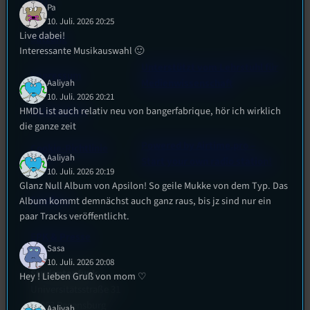
FAQ
Pa
10. Juli. 2026 20:25
Live dabei!
Satzung
Interessante Musikauswahl 🙂
Unterstützt vom Lehrstuhl für
Impressum
Medienwissenschaft
Aaliyah
10. Juli. 2026 20:21
HMDL ist auch relativ neu von bangerfabrique, hör ich wirklich
Datenschutz
die ganze zeit
Powered by Airtime.pro –
Cookie-Richtlinie
Aaliyah
Start your own radio station!
(EU)
10. Juli. 2026 20:19
Glanz Null Album von Apsilon! So geile Mukke von dem Typ. Das
Empfang
Album kommt demnächst auch ganz raus, bis jz sind nur ein
paar Tracks veröffentlicht.
EPK & Presse
Sasa
10. Juli. 2026 20:08
Studentenfunk
Hey ! Lieben Gruß von mom ♡
Universitätsstraße 31
93053 Regensburg
Aaliyah