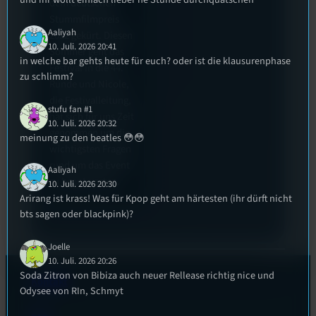
dem deutschen
Stummfilmpreis
Aaliyah
2022 gekürt. Diesen
10. Juli. 2026 20:41
Sommer geht das
in welche bar gehts heute für euch? oder ist die klausurenphase
Festival in die 44.
zu schlimm?
Runde und Nicole,
die Festivalleitung,
stufu fan #1
hat sich für uns Zeit
10. Juli. 2026 20:32
genommen um die
meinung zu den beatles 😳😳
wichtigsten Fragen
rund um das Event
Aaliyah
zu beantworten.
10. Juli. 2026 20:30
Arirang ist krass! Was für Kpop geht am härtesten (ihr dürft nicht
bts sagen oder blackpink)?
Joelle
10. Juli. 2026 20:26
Soda Zitron von Bibiza auch neuer Rellease richtig nice und
Kontakt
Odysee von RIn, Schmyt