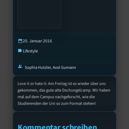
20. Januar 2016
calendar_today
Lifestyle
label
group
Sophia Hutzler, Axel Gumann
Love it or hate it: Am Freitag ist es wieder über uns
gekommen, das gute alte Dschungelcamp. Wir haben
mal auf dem Campus nachgeforscht, wie die
Studierenden der Uni so zum Format stehen!
Kommentar schreiben