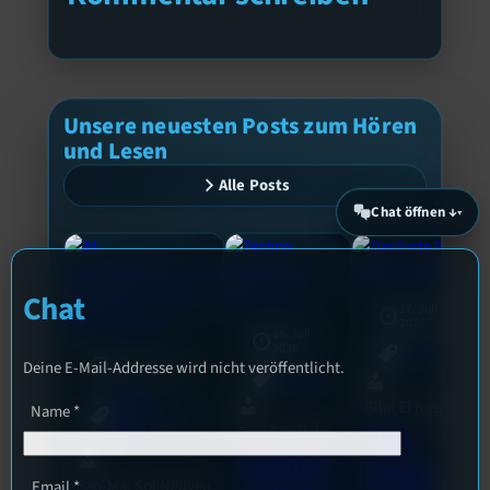
Unsere neuesten Posts zum Hören
und Lesen
Alle Posts
Chat öffnen ↓
Chat
17. Juli
2026
18. Juli
2026
Allgemein
3. August 2026
Deine E-Mail-Addresse wird nicht veröffentlicht.
Allgemein
Festivals
, 
Bilal El Kasmi
Interview
, 
Name
*
Kultur
, 
Das
Tom Sawitzki
Veranstaltungen
Techno
Erste
Sao-Mai Sol Nguyen
Email
*