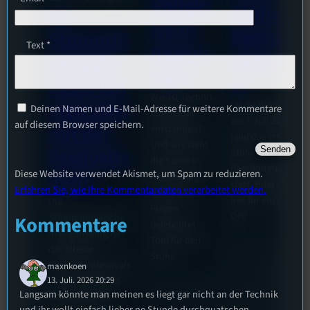
Kollekt
Stufu
44.
ive in
Beerpo
Stummfil
Text
*
Regens
ngturni
mwoche
burg
er
2026: Ein
Wie ist Techno
Interview
Letzte Woche
Deinen Namen und E-Mail-Adresse für weitere Kommentare
überhaupt
am 7.Juli 2026
auf diesem Browser speichern.
mit der
entstanden?
fand das erste
Und wie sieht
Festivalle
Stufu
die Szene in
Beerpongturnier
Diese Website verwendet Akismet, um Spam zu reduzieren.
iterin
Regensburg
statt. Bilal war
Erfahren Sie, wie Ihre Kommentardaten verarbeitet werden.
aus? Diese
live für euch vor
Die
Fragen
Ort!
Stummfilmwoche
Kommentare
beleuchtet
in Regensburg ist
Tom für den
das älteste
Stufu.
Stummfilmfestivals
maxnkoen
13. Juli. 2026 20:29
Deutschland und
Langsam könnte man meinen es liegt gar nicht an der Technik
wurde auch mit
und ihr wollt einfach lieber ne Stunde durchquatschen