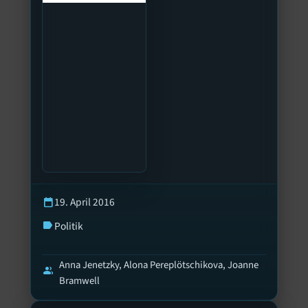
19. April 2016
calendar_today
Politik
label
Anna Jenetzky, Alona Pereplötschikova, Joanne
group
Bramwell