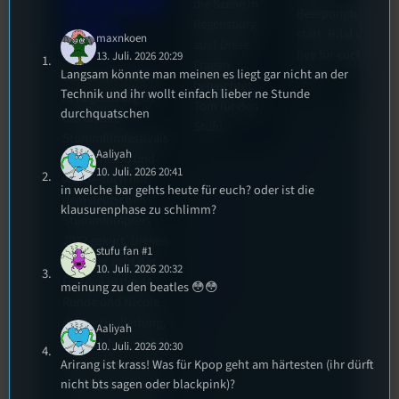
Festivalle
die Szene in
Beerpongturnier
iterin
Regensburg
statt. Bilal war
maxnkoen
aus? Diese
live für euch vor
Die
13. Juli. 2026 20:29
Fragen
Langsam könnte man meinen es liegt gar nicht an der
Ort!
Stummfilmwoche
beleuchtet
Technik und ihr wollt einfach lieber ne Stunde
in Regensburg ist
Tom für den
durchquatschen
das älteste
Stufu.
Stummfilmfestivals
Aaliyah
Deutschland und
10. Juli. 2026 20:41
wurde auch mit
in welche bar gehts heute für euch? oder ist die
dem deutschen
klausurenphase zu schlimm?
Stummfilmpreis
2022 gekürt. Diesen
stufu fan #1
Sommer geht das
10. Juli. 2026 20:32
Festival in die 44.
meinung zu den beatles 😳😳
Runde und Nicole,
die Festivalleitung,
Aaliyah
hat sich für uns Zeit
10. Juli. 2026 20:30
genommen um die
Arirang ist krass! Was für Kpop geht am härtesten (ihr dürft
nicht bts sagen oder blackpink)?
wichtigsten Fragen