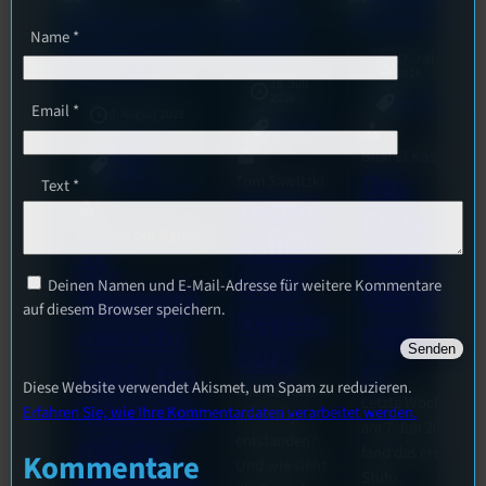
Name
*
17. Juli
2026
18. Juli
2026
Allgemein
Email
*
3. August 2026
Allgemein
Festivals
, 
Bilal El Kasmi
Interview
, 
Kultur
, 
Das
Tom Sawitzki
Text
*
Veranstaltungen
Techno
Erste
Sao-Mai Sol Nguyen
Kollekt
Stufu
44.
ive in
Deinen Namen und E-Mail-Adresse für weitere Kommentare
Beerpo
Stummfil
auf diesem Browser speichern.
Regens
ngturni
mwoche
burg
er
2026: Ein
Diese Website verwendet Akismet, um Spam zu reduzieren.
Wie ist Techno
Interview
Letzte Woche
Erfahren Sie, wie Ihre Kommentardaten verarbeitet werden.
überhaupt
am 7.Juli 2026
mit der
entstanden?
fand das erste
Kommentare
Und wie sieht
Stufu