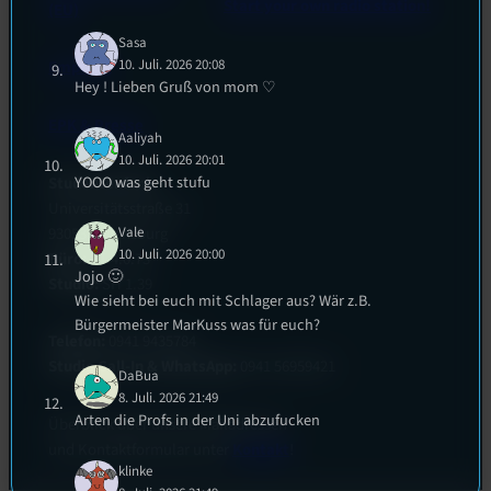
Start your own radio station!
(EU)
Sasa
10. Juli. 2026 20:08
Empfang
Hey ! Lieben Gruß von mom ♡
EPK & Presse
Aaliyah
10. Juli. 2026 20:01
YOOO was geht stufu
Studentenfunk
Universitätsstraße 31
93053 Regensburg
Vale
10. Juli. 2026 20:00
Büro:
PT 4.0.73
Jojo 🙂
Studio:
SH 1.39
Wie sieht bei euch mit Schlager aus? Wär z.B.
Bürgermeister MarKuss was für euch?
Telefon:
0941 9435784
Studio Call-In & WhatsApp:
0941 56959421
DaBua
8. Juli. 2026 21:49
Arten die Profs in der Uni abzufucken
Überblick über unsere Mailadressen
und Kontaktformular unter
Kontakt
!
klinke