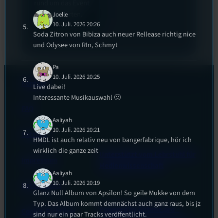
rund um das Event
zu beantworten.
Joelle
10. Juli. 2026 20:26
Soda Zitron von Bibiza auch neuer Rellease richtig nice
und Odysee von RIn, Schmyt
Pa
10. Juli. 2026 20:25
Kontakt
Live dabei!
Interessante Musikauswahl 🙂
FAQ
Aaliyah
10. Juli. 2026 20:21
Satzung
HMDL ist auch relativ neu von bangerfabrique, hör ich
wirklich die ganze zeit
Unterstützt vom Lehrstuhl für
Impressum
Medienwissenschaft
Aaliyah
10. Juli. 2026 20:19
Datenschutz
Glanz Null Album von Apsilon! So geile Mukke von dem
Typ. Das Album kommt demnächst auch ganz raus, bis jz
Powered by Airtime.pro –
Cookie-Richtlinie
sind nur ein paar Tracks veröffentlicht.