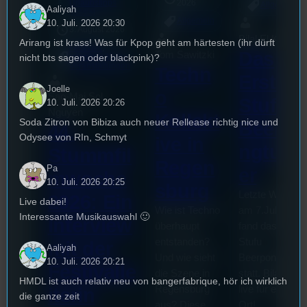
mic
Urlaubstipps
2026
Allgemein
Aaliyah
[S3/E6]
Allgemein
10. Juli. 2026 20:30
3. August 2026
Bilal El Kasmi
Arirang ist krass! Was für Kpop geht am härtesten (ihr dürft
Festivals
, 
Das
Tom Sawitzki
nicht bts sagen oder blackpink)?
Interview
, 
Kultur
, 
Veranstaltungen
Techn
Erste
Joelle
o
Sao-Mai Sol
Stufu
10. Juli. 2026 20:26
Nguyen
Kollekt
Soda Zitron von Bibiza auch neuer Rellease richtig nice und
Beerpo
44.
Odysee von RIn, Schmyt
ive in
ngturni
Stummfil
Regen
Pa
er
mwoche
10. Juli. 2026 20:25
sburg
Letzte Woche
2026: Ein
Live dabei!
Wie ist Techno
am 7.Juli 2026
Interessante Musikauswahl 🙂
Interview
überhaupt
fand das erste
entstanden?
Stufu
mit der
Aaliyah
Und wie sieht
Beerpongturnie
10. Juli. 2026 20:21
Festivalle
die Szene in
statt. Bilal war
HMDL ist auch relativ neu von bangerfabrique, hör ich wirklich
Regensburg
live für euch vo
iterin
die ganze zeit
aus? Diese
Ort!