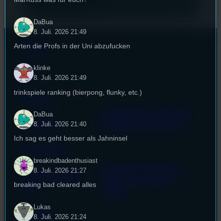
DaBua
8. Juli. 2026 21:49
Arten die Profs in der Uni abzufucken
Kontakt
klinke
FAQ
8. Juli. 2026 21:49
trinkspiele ranking (bierpong, flunky, etc.)
Satzung
Unterstützt vom Lehrstuhl
DaBua
Impressum
für Medienwissenschaft
8. Juli. 2026 21:40
Ich sag es geht besser als Jahninsel
Datenschutz
breakindbadenthusiast
Powered by Airtime.pro –
8. Juli. 2026 21:27
Cookie-Richtlinie
Start your own radio
breaking bad cleared alles
(EU)
station!
Lukas
Empfang
8. Juli. 2026 21:24