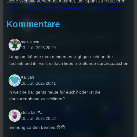
Diese Website verwendet Akismet, um Spam zu reduzieren.
Erfahren Sie, wie Ihre Kommentardaten verarbeitet werden.
Dieser Lorenz hört sich an wie ne Mastsau
Kommentare
Lisa Hartstang
24. Apr.. 2024 14:44
Jakob van Walbeek hat mir auf dem Holzkirchner
maxnkoen
Frühlingsfest Fentanyl verkauft
13. Juli. 2026 20:29
Langsam könnte man meinen es liegt gar nicht an der
Technik und ihr wollt einfach lieber ne Stunde durchquatschen
Unsere neuesten Posts zum
Aaliyah
Hören und Lesen
10. Juli. 2026 20:41
in welche bar gehts heute für euch? oder ist die
Alle Posts
klausurenphase zu schlimm?
stufu fan #1
10. Juli. 2026 20:32
meinung zu den beatles 😳😳
17. Juli
2026
Mottowoche:
18. Juli