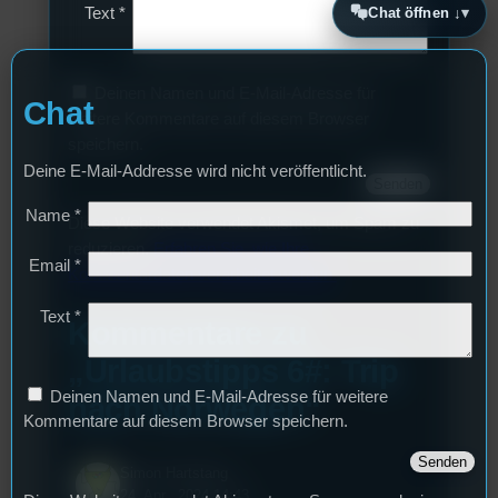
Chat öffnen ↓
Text
*
Deinen Namen und E-Mail-Adresse für
Chat
weitere Kommentare auf diesem Browser
speichern.
Deine E-Mail-Addresse wird nicht veröffentlicht.
Name
*
Diese Website verwendet Akismet, um Spam zu
reduzieren.
Erfahren Sie, wie Ihre
Email
*
Kommentardaten verarbeitet werden.
Text
*
Kommentare zu
„Urlaubstipps 6#: Trip
Deinen Namen und E-Mail-Adresse für weitere
nach Norwegen“
Kommentare auf diesem Browser speichern.
Simon Hartstang
24. Apr.. 2024 14:43