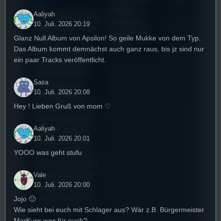
Die
Fragen
Aaliyah
Stummfilmwoche in
beleuchtet
10. Juli. 2026 20:19
Regensburg ist das
Tom für den
Glanz Null Album von Apsilon! So geile Mukke von dem Typ.
älteste
Stufu.
Das Album kommt demnächst auch ganz raus, bis jz sind nur
Stummfilmfestivals
ein paar Tracks veröffentlicht.
Deutschland und
wurde auch mit
Sasa
dem deutschen
10. Juli. 2026 20:08
Stummfilmpreis
Hey ! Lieben Gruß von mom ♡
2022 gekürt. Diesen
Sommer geht das
Aaliyah
Festival in die 44.
10. Juli. 2026 20:01
Runde und Nicole,
YOOO was geht stufu
die Festivalleitung,
hat sich für uns Zeit
Vale
genommen um die
10. Juli. 2026 20:00
wichtigsten Fragen
rund um das Event
Jojo 🙂
Wie sieht bei euch mit Schlager aus? Wär z.B. Bürgermeister
zu beantworten.
MarKuss was für euch?