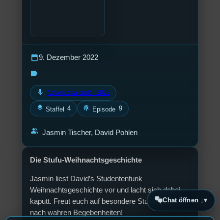
calendar_today
9. Dezember 2022
label
mic
Adventskalender 2022
layers
podcasts
4
9
Staffel
Episode
group
Jasmin Tischer, David Pohlen
Die Stufu-Weihnachtsgeschichte
Jasmin liest David’s Studentenfunk
Weihnachtsgeschichte vor und lacht sich dabei
Chat öffnen ↓
kaputt. Freut euch auf besondere StuFu-Insights
nach wahren Begebenheiten!