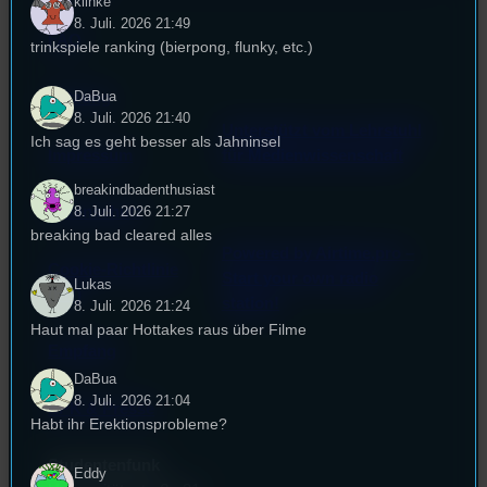
klinke
8. Juli. 2026 21:49
FAQ
trinkspiele ranking (bierpong, flunky, etc.)
DaBua
Satzung
8. Juli. 2026 21:40
Unterstützt vom Lehrstuhl
Ich sag es geht besser als Jahninsel
Impressum
für Medienwissenschaft
breakindbadenthusiast
Datenschutz
8. Juli. 2026 21:27
breaking bad cleared alles
Powered by Airtime.pro –
Cookie-Richtlinie
Start your own radio
Lukas
(EU)
station!
8. Juli. 2026 21:24
Haut mal paar Hottakes raus über Filme
Empfang
DaBua
8. Juli. 2026 21:04
EPK & Presse
Habt ihr Erektionsprobleme?
Studentenfunk
Eddy