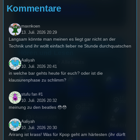
reduzieren.
Erfahren Sie, wie Ihre
Kommentare
Kommentardaten verarbeitet werden.
maxnkoen
13. Juli. 2026 20:29
Langsam könnte man meinen es liegt gar nicht an der
Unsere neuesten Posts zum
Technik und ihr wollt einfach lieber ne Stunde durchquatschen
Hören und Lesen
Aaliyah
Alle Posts
10. Juli. 2026 20:41
in welche bar gehts heute für euch? oder ist die
klausurenphase zu schlimm?
stufu fan #1
17. Juli
10. Juli. 2026 20:32
2026
Adventskalender
18. Juli
mic
meinung zu den beatles 😳😳
2022
2026
[S4/E9]
Allgemein
3. August 2026
Allgemein
Aaliyah
Bilal El Kasmi
Festivals
, 
10. Juli. 2026 20:30
Interview
, 
Kultur
, 
Das
Tom Sawitzki
Veranstaltungen
Arirang ist krass! Was für Kpop geht am härtesten (ihr dürft