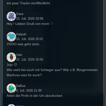
wurde auch mit dem
ein paar Tracks veröffentlicht.
deutschen
Stummfilmpreis
Sasa
2022 gekürt. Diesen
10. Juli. 2026 20:08
Hey ! Lieben Gruß von mom ♡
Sommer geht das
Festival in die 44.
Aaliyah
Runde und Nicole,
10. Juli. 2026 20:01
die Festivalleitung,
YOOO was geht stufu
hat sich für uns Zeit
genommen um die
Vale
wichtigsten Fragen
10. Juli. 2026 20:00
rund um das Event
Jojo 🙂
zu beantworten.
Wie sieht bei euch mit Schlager aus? Wär z.B. Bürgermeister
MarKuss was für euch?
DaBua
8. Juli. 2026 21:49
Arten die Profs in der Uni abzufucken
Kontakt