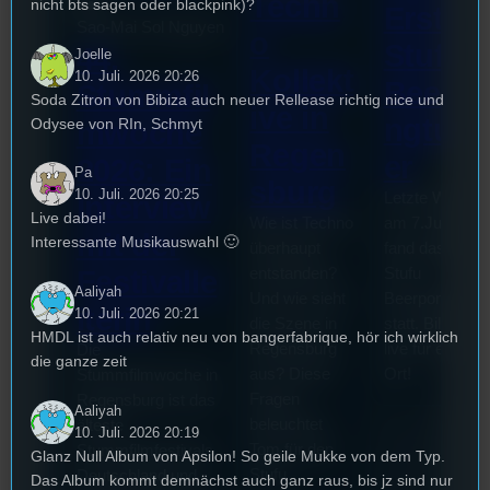
Techn
nicht bts sagen oder blackpink)?
Erste
Sao-Mai Sol Nguyen
o
Stufu
44.
Joelle
Kollekt
10. Juli. 2026 20:26
Beerp
Stummfil
Soda Zitron von Bibiza auch neuer Rellease richtig nice und
ive in
ngturn
Odysee von RIn, Schmyt
mwoche
Regen
er
2026: Ein
Pa
sburg
10. Juli. 2026 20:25
Letzte Woche
Interview
Live dabei!
Wie ist Techno
am 7.Juli 2026
mit der
Interessante Musikauswahl 🙂
überhaupt
fand das erste
entstanden?
Stufu
Festivalle
Aaliyah
Und wie sieht
Beerpongturnie
iterin
10. Juli. 2026 20:21
die Szene in
statt. Bilal war
HMDL ist auch relativ neu von bangerfabrique, hör ich wirklich
Regensburg
live für euch v
Die
die ganze zeit
aus? Diese
Ort!
Stummfilmwoche in
Fragen
Regensburg ist das
Aaliyah
beleuchtet
älteste
10. Juli. 2026 20:19
Tom für den
Stummfilmfestivals
Glanz Null Album von Apsilon! So geile Mukke von dem Typ.
Stufu.
Deutschland und
Das Album kommt demnächst auch ganz raus, bis jz sind nur