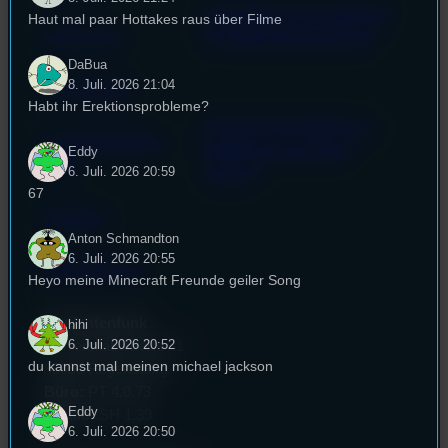
Unterstützt vom Lehrstuhl
Haut mal paar Hottakes raus über Filme
Impressum
für Medienwissenschaft
DaBua
8. Juli. 2026 21:04
Datenschutz
Habt ihr Erektionsprobleme?
Powered by Airtime.pro –
Cookie-Richtlinie
Start your own radio
Eddy
(EU)
6. Juli. 2026 20:59
station!
67
Empfang
Anton Schmandton
6. Juli. 2026 20:55
EPK & Presse
Heyo meine Minecraft Freunde geiler Song
Studentenfunk
hihi
6. Juli. 2026 20:52
Universitätsstraße 31
du kannst mal meinen michael jackson
93053 Regensburg
Büro:
PT 4.0.73
Eddy
Studio:
SH 1.39
6. Juli. 2026 20:50