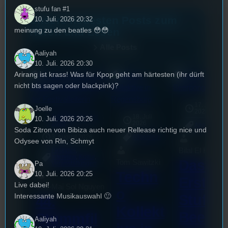
stufu fan #1
Unsere neuesten Posts zum
10. Juli. 2026 20:32
Hören und Lesen
meinung zu den beatles 😳😳
Alle Posts
Aaliyah
10. Juli. 2026 20:30
Arirang ist krass! Was für Kpop geht am härtesten (ihr dürft
nicht bts sagen oder blackpink)?
17. Juli
Joelle
2026
Adventskalender
18. Juli
10. Juli. 2026 20:26
mic
2020
2026
Allgemein
Soda Zitron von Bibiza auch neuer Rellease richtig nice und
3. August 2026
Allgemein
Odysee von RIn, Schmyt
Bilal El Kasmi
Festivals
, 
Interview
, 
Kultur
, 
Das
Tom Sawitzki
Pa
Veranstaltungen
Techn
10. Juli. 2026 20:25
Erste
Live dabei!
Sao-Mai Sol Nguyen
o
Stufu
Interessante Musikauswahl 🙂
44.
Kollekt
Beerp
Stummfil
Aaliyah