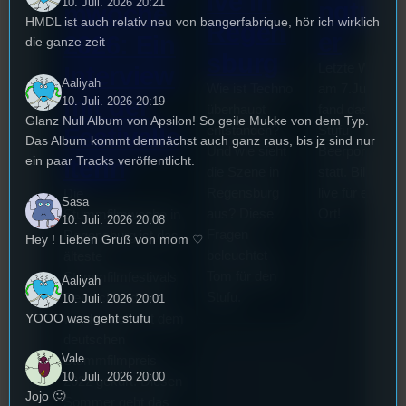
ive in
10. Juli. 2026 20:21
ngturn
mwoche
HMDL ist auch relativ neu von bangerfabrique, hör ich wirklich
Regen
er
2026: Ein
die ganze zeit
sburg
Letzte Woche
Interview
Aaliyah
Wie ist Techno
am 7.Juli 2026
mit der
10. Juli. 2026 20:19
überhaupt
fand das erste
Glanz Null Album von Apsilon! So geile Mukke von dem Typ.
entstanden?
Stufu
Festivalle
Das Album kommt demnächst auch ganz raus, bis jz sind nur
Und wie sieht
Beerpongturnie
ein paar Tracks veröffentlicht.
iterin
die Szene in
statt. Bilal war
Regensburg
live für euch v
Die
Sasa
aus? Diese
Ort!
Stummfilmwoche in
10. Juli. 2026 20:08
Fragen
Regensburg ist das
Hey ! Lieben Gruß von mom ♡
beleuchtet
älteste
Tom für den
Stummfilmfestivals
Aaliyah
Stufu.
Deutschland und
10. Juli. 2026 20:01
YOOO was geht stufu
wurde auch mit dem
deutschen
Vale
Stummfilmpreis
10. Juli. 2026 20:00
2022 gekürt. Diesen
Jojo 🙂
Sommer geht das