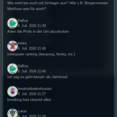
Wie sieht bei euch mit Schlager aus? Wär z.B. Bürgermeister
Festival in die 44.
MarKuss was für euch?
Runde und Nicole,
die Festivalleitung,
DaBua
hat sich für uns Zeit
8. Juli. 2026 21:49
genommen um die
Arten die Profs in der Uni abzufucken
wichtigsten Fragen
rund um das Event
klinke
zu beantworten.
8. Juli. 2026 21:49
trinkspiele ranking (bierpong, flunky, etc.)
DaBua
8. Juli. 2026 21:40
Ich sag es geht besser als Jahninsel
Kontakt
breakindbadenthusiast
8. Juli. 2026 21:27
FAQ
breaking bad cleared alles
Lukas
Satzung
8. Juli. 2026 21:24