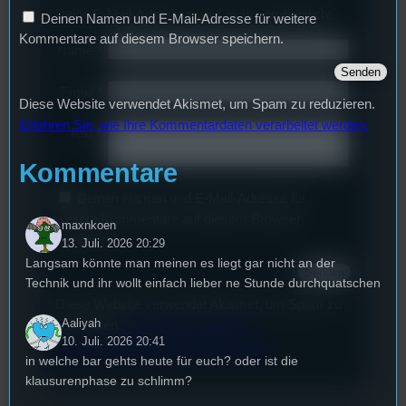
Deine E-Mail-Addresse wird nicht veröffentlicht.
Deinen Namen und E-Mail-Adresse für weitere
Kommentare auf diesem Browser speichern.
Name
*
Email
*
Diese Website verwendet Akismet, um Spam zu reduzieren.
Erfahren Sie, wie Ihre Kommentardaten verarbeitet werden.
Text
*
Kommentare
Deinen Namen und E-Mail-Adresse für
weitere Kommentare auf diesem Browser
maxnkoen
speichern.
13. Juli. 2026 20:29
Langsam könnte man meinen es liegt gar nicht an der
Technik und ihr wollt einfach lieber ne Stunde durchquatschen
Diese Website verwendet Akismet, um Spam zu
Aaliyah
reduzieren.
Erfahren Sie, wie Ihre
10. Juli. 2026 20:41
Kommentardaten verarbeitet werden.
in welche bar gehts heute für euch? oder ist die
klausurenphase zu schlimm?