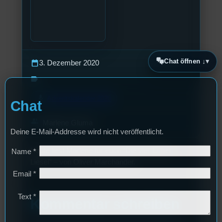
Chat öffnen ↓
calendar_today
3. Dezember 2020
label
mic
Adventskalender 2020
Chat
group
Marlene Gluma
Deine E-Mail-Addresse wird nicht veröffentlicht.
Heute liest Marlene für euch “Die vier Eimer
Name
*
Liesel” – von Oliver Marchander.
Email
*
Text
*
Kommentar schreiben