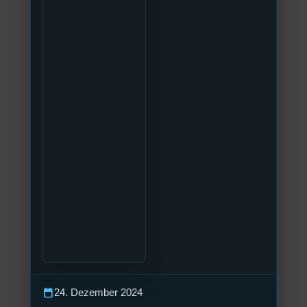
calendar_today
24. Dezember 2024