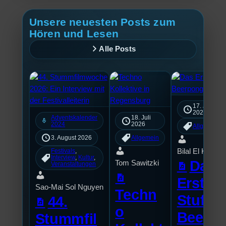
Unsere neuesten Posts zum
Hören und Lesen
Alle Posts
17. Juli
2026
Adventskalender
18. Juli
mic
2024
2026
Allgemein
3. August 2026
Allgemein
Bilal El Kasmi
Festivals
, 
Interview
, 
Kultur
, 
Das
Tom Sawitzki
Veranstaltungen
Erste
Sao-Mai Sol Nguyen
Techn
Stufu
44.
o
Beerp
Stummfil