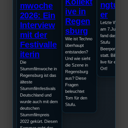
Kollekt
ngturn
mwoche
ive in
er
2026: Ein
Regen
Letzte Woche
Interview
sburg
am 7.Juli 2026
mit der
fand das erste
Wie ist Techno
Stufu
Festivalle
überhaupt
Beerpongturnie
entstanden?
iterin
statt. Bilal war
Und wie sieht
live für euch v
Die
die Szene in
Ort!
Stummfilmwoche in
Regensburg
Regensburg ist das
aus? Diese
älteste
Fragen
Stummfilmfestivals
beleuchtet
Deutschland und
Tom für den
wurde auch mit dem
Stufu.
deutschen
Stummfilmpreis
2022 gekürt. Diesen
Sommer geht das