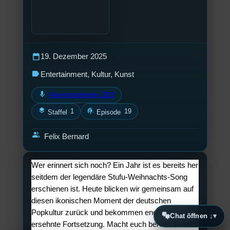
calendar_today
19. Dezember 2025
label
Entertainment
, 
Kultur
, 
Kunst
mic
Adventskalender 2025
layers
podcasts
1
19
Staffel
Episode
group
Felix Bernard
Wer erinnert sich noch? Ein Jahr ist es bereits her
seitdem der legendäre Stufu-Weihnachts-Song
erschienen ist. Heute blicken wir gemeinsam auf
diesen ikonischen Moment der deutschen
Popkultur zurück und bekommen endlich die lang
Chat öffnen ↓
ersehnte Fortsetzung. Macht euch bereit für den