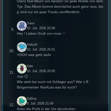
Glanz Null Album von Apsilon! So geile Mukke von dem
Stufu.
Deutschland und
Typ. Das Album kommt demnächst auch ganz raus, bis
wurde auch mit dem
jz sind nur ein paar Tracks veröffentlicht.
deutschen
Stummfilmpreis
Sasa
2022 gekürt. Diesen
10. Juli. 2026 20:08
Sommer geht das
Hey ! Lieben Gruß von mom ♡
Festival in die 44.
Runde und Nicole,
Aaliyah
die Festivalleitung,
10. Juli. 2026 20:01
hat sich für uns Zeit
YOOO was geht stufu
genommen um die
wichtigsten Fragen
Vale
10. Juli. 2026 20:00
rund um das Event
Jojo 🙂
zu beantworten.
Wie sieht bei euch mit Schlager aus? Wär z.B.
Bürgermeister MarKuss was für euch?
DaBua
8. Juli. 2026 21:49
Arten die Profs in der Uni abzufucken