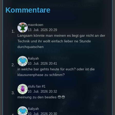
Diese Website verwendet Akismet, um Spam zu
Kommentare
reduzieren.
Erfahren Sie, wie Ihre
Kommentardaten verarbeitet werden.
maxnkoen
13. Juli. 2026 20:29
Langsam könnte man meinen es liegt gar nicht an der
Technik und ihr wollt einfach lieber ne Stunde
Unsere neuesten Posts zum
durchquatschen
Hören und Lesen
Alle Posts
Aaliyah
10. Juli. 2026 20:41
in welche bar gehts heute für euch? oder ist die
klausurenphase zu schlimm?
stufu fan #1
17. Juli
2026
10. Juli. 2026 20:32
Adventskalender
18. Juli
mic
2025
2026
meinung zu den beatles 😳😳
[S1/E19]
Allgemein
3. August 2026
Allgemein
Aaliyah
Bilal El Kasmi
Festivals
, 
Interview
, 
Kultur
, 
10. Juli. 2026 20:30