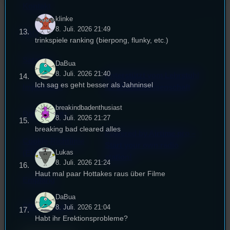
Kontakt
klinke
8. Juli. 2026 21:49
FAQ
trinkspiele ranking (bierpong, flunky, etc.)
Satzung
DaBua
8. Juli. 2026 21:40
Unterstützt vom Lehrstuhl
Ich sag es geht besser als Jahninsel
Impressum
für Medienwissenschaft
breakindbadenthusiast
Datenschutz
8. Juli. 2026 21:27
breaking bad cleared alles
Powered by Airtime.pro –
Cookie-Richtlinie
Start your own radio
Lukas
(EU)
station!
8. Juli. 2026 21:24
Haut mal paar Hottakes raus über Filme
Empfang
DaBua
EPK & Presse
8. Juli. 2026 21:04
Habt ihr Erektionsprobleme?