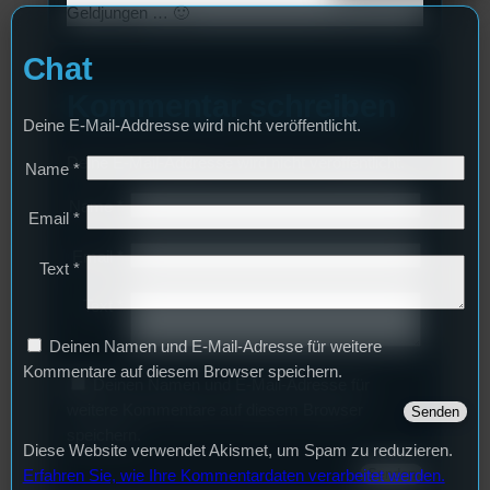
Geldjungen … 🙂
Chat
Kommentar schreiben
Deine E-Mail-Addresse wird nicht veröffentlicht.
Deine E-Mail-Addresse wird nicht veröffentlicht.
Name
*
Name
*
Email
*
Email
*
Text
*
Text
*
Deinen Namen und E-Mail-Adresse für weitere
Kommentare auf diesem Browser speichern.
Deinen Namen und E-Mail-Adresse für
weitere Kommentare auf diesem Browser
speichern.
Diese Website verwendet Akismet, um Spam zu reduzieren.
Erfahren Sie, wie Ihre Kommentardaten verarbeitet werden.