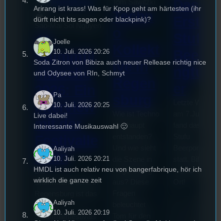
Das
Tom Sawitzki
Veranstaltungen
Arirang ist krass! Was für Kpop geht am härtesten (ihr
Techn
Erste
dürft nicht bts sagen oder blackpink)?
Sao-Mai Sol Nguyen
o
Stufu
44.
Joelle
Kollekt
Beerp
10. Juli. 2026 20:26
Stummfil
Soda Zitron von Bibiza auch neuer Rellease richtig nice
ive in
ngturn
mwoche
und Odysee von RIn, Schmyt
Regen
er
2026: Ein
Pa
sburg
Letzte Woche
Interview
10. Juli. 2026 20:25
Wie ist Techno
am 7.Juli 2026
Live dabei!
mit der
überhaupt
fand das erste
Interessante Musikauswahl 🙂
entstanden?
Stufu
Festivalle
Und wie sieht
Beerpongturnie
Aaliyah
iterin
10. Juli. 2026 20:21
die Szene in
statt. Bilal war
HMDL ist auch relativ neu von bangerfabrique, hör ich
Regensburg
live für euch v
Die
wirklich die ganze zeit
aus? Diese
Ort!
Stummfilmwoche in
Fragen
Regensburg ist das
Aaliyah
beleuchtet
älteste
10. Juli. 2026 20:19
Tom für den
Stummfilmfestivals