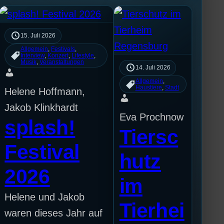
15. Juli 2026
Allgemein
, 
Festivals
, 
Interview
, 
Konzert
, 
Lifestyle
, 
Musik
, 
Veranstaltungen
14. Juli 2026
Allgemein
, 
Haustiere
, 
Stadt
Helene Hoffmann,
Jakob Klinkhardt
Eva Prochnow
splash!
Tiersc
Festival
hutz
2026
im
Helene und Jakob
Tierhei
waren dieses Jahr auf