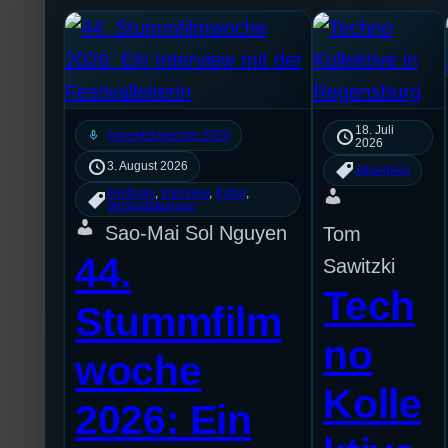
18. Juli
mic
Adventskalender 2020
2026
3. August 2026
Allgemein
Festivals
, 
Interview
, 
Kultur
, 
Veranstaltungen
Sao-Mai Sol Nguyen
Tom
44.
Sawitzki
Tech
Stummfilm
no
woche
Kolle
2026: Ein