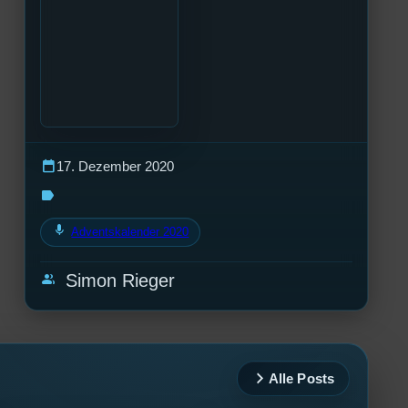
calendar_today
17. Dezember 2020
label
mic
Adventskalender 2020
group
Simon Rieger
Alle Posts