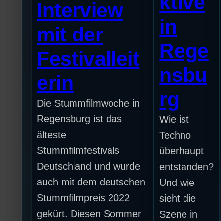
ktive
Interview
in
mit der
Rege
Festivalleit
nsbu
erin
rg
Die Stummfilmwoche in
Regensburg ist das
Wie ist
älteste
Techno
Stummfilmfestivals
überhaupt
Deutschland und wurde
entstanden?
auch mit dem deutschen
Und wie
Stummfilmpreis 2022
sieht die
gekürt. Diesen Sommer
Szene in