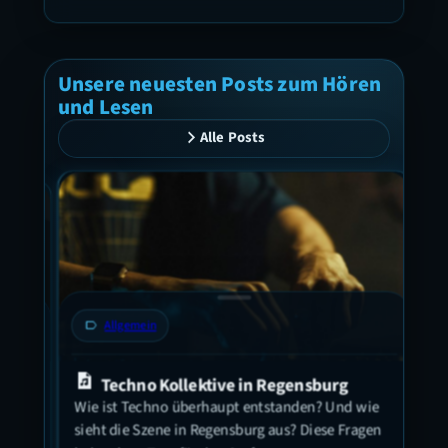
Unsere neuesten Posts zum Hören
und Lesen
Alle Posts
label
Allgemein
label
Techno Kollektive in Regensburg
Let
Wie ist Techno überhaupt entstanden? Und wie
Beer
sieht die Szene in Regensburg aus? Diese Fragen