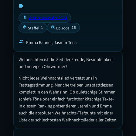
label
mic
Adventskalender 2024
layers
podcasts
1
16
Staffel
Episode
group
Emma Rahner, Jasmin Teca
Weihnachten ist die Zeit der Freude, Besinnlichkeit-
und nervigen Ohrwürmer?
Nicht jedes Weihnachtslied versetzt uns in
Festtagsstimmung. Manche treiben uns stattdessen
komplett in den Wahnsinn. Ob quietschige Stimmen,
schiefe Töne oder einfach furchtbar kitschige Texte-
in diesem Ranking präsentieren Jasmin und Emma
euch die absoluten Weihnachts-Tiefpunte mit einer
Liste der schlechtesten Weihnachtslieder aller Zeiten.