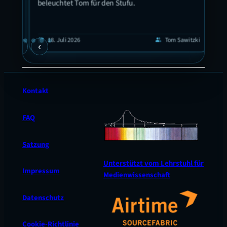
Ort!
beleuchtet Tom für den Stufu.
eis
 in
 hat
guyen
1
calendar_today
18. Juli 2026
Tom Sawitzki
calendar_today
group
›
‹
en
Kontakt
FAQ
Satzung
Unterstützt vom Lehrstuhl für
Impressum
Medienwissenschaft
Datenschutz
Cookie-Richtlinie