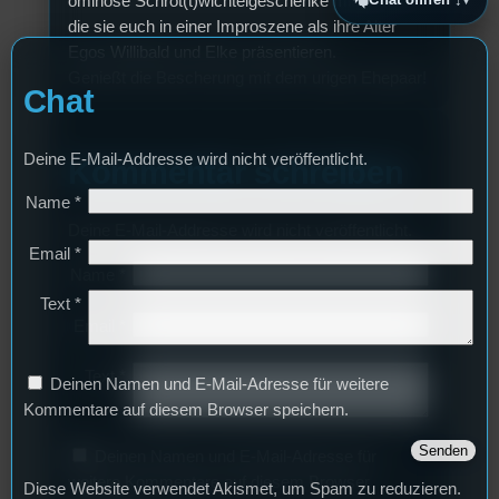
ominöse Schrot(t)wichtelgeschenke mitgebracht,
die sie euch in einer Improszene als ihre Alter
Egos Willibald und Elke präsentieren.
Genießt die Bescherung mit dem urigen Ehepaar!
Chat
Deine E-Mail-Addresse wird nicht veröffentlicht.
Kommentar schreiben
Name
*
Deine E-Mail-Addresse wird nicht veröffentlicht.
Email
*
Name
*
Text
*
Email
*
Text
*
Deinen Namen und E-Mail-Adresse für weitere
Kommentare auf diesem Browser speichern.
Deinen Namen und E-Mail-Adresse für
weitere Kommentare auf diesem Browser
Diese Website verwendet Akismet, um Spam zu reduzieren.