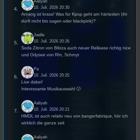
Aaliyah
3. August 2026
Allgemein
10. Juli. 2026 20:30
Bilal El Kasmi
Festivals
, 
Arirang ist krass! Was für Kpop geht am härtesten (ihr
Interview
, 
Kultur
, 
Das
Tom Sawitzki
Veranstaltungen
dürft nicht bts sagen oder blackpink)?
Techn
Erste
Sao-Mai Sol Nguyen
Joelle
o
Stufu
44.
10. Juli. 2026 20:26
Kollekt
Soda Zitron von Bibiza auch neuer Rellease richtig nice
Beerp
Stummfil
und Odysee von RIn, Schmyt
ive in
ngturn
mwoche
Regen
Pa
er
2026: Ein
10. Juli. 2026 20:25
sburg
Live dabei!
Letzte Woche
Interview
Interessante Musikauswahl 🙂
Wie ist Techno
am 7.Juli 2026
mit der
überhaupt
fand das erste
Aaliyah
entstanden?
Stufu
Festivalle
10. Juli. 2026 20:21
Und wie sieht
Beerpongturnie
iterin
HMDL ist auch relativ neu von bangerfabrique, hör ich
die Szene in
statt. Bilal war
wirklich die ganze zeit
Regensburg
live für euch v
Die
aus? Diese
Ort!
Stummfilmwoche in
Aaliyah