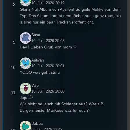
Fragen
Regensburg ist das
10. Juli. 2026 20:19
beleuchtet
älteste
Glanz Null Album von Apsilon! So geile Mukke von dem
Tom für den
Stummfilmfestivals
Typ. Das Album kommt demnächst auch ganz raus, bis
Stufu.
Deutschland und
jz sind nur ein paar Tracks veröffentlicht.
wurde auch mit dem
deutschen
Sasa
Stummfilmpreis
10. Juli. 2026 20:08
Hey ! Lieben Gruß von mom ♡
2022 gekürt. Diesen
Sommer geht das
Aaliyah
Festival in die 44.
10. Juli. 2026 20:01
Runde und Nicole,
YOOO was geht stufu
die Festivalleitung,
hat sich für uns Zeit
Vale
genommen um die
10. Juli. 2026 20:00
wichtigsten Fragen
Jojo 🙂
rund um das Event
Wie sieht bei euch mit Schlager aus? Wär z.B.
zu beantworten.
Bürgermeister MarKuss was für euch?
DaBua
8. Juli. 2026 21:49