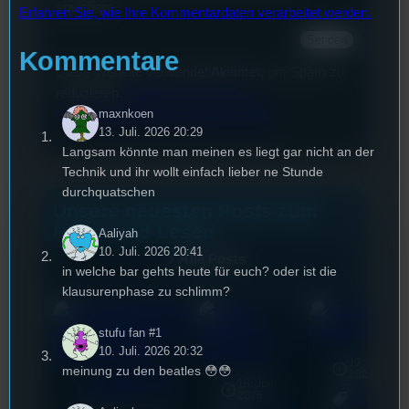
speichern.
Erfahren Sie, wie Ihre Kommentardaten verarbeitet werden.
Kommentare
Diese Website verwendet Akismet, um Spam zu
reduzieren.
Erfahren Sie, wie Ihre
Kommentardaten verarbeitet werden.
maxnkoen
13. Juli. 2026 20:29
Langsam könnte man meinen es liegt gar nicht an der
Technik und ihr wollt einfach lieber ne Stunde
durchquatschen
Unsere neuesten Posts zum
Hören und Lesen
Aaliyah
10. Juli. 2026 20:41
Alle Posts
in welche bar gehts heute für euch? oder ist die
klausurenphase zu schlimm?
stufu fan #1
10. Juli. 2026 20:32
17. Juli
meinung zu den beatles 😳😳
2026
Adventskalender
18. Juli
mic
2026
[S1/E12]
Allgemein