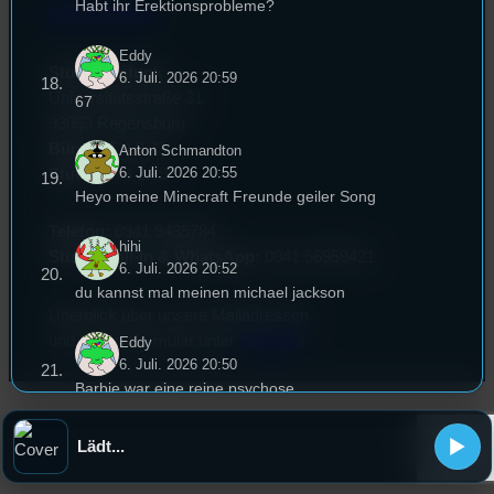
Habt ihr Erektionsprobleme?
EPK & Presse
Eddy
Studentenfunk
6. Juli. 2026 20:59
Universitätsstraße 31
67
93053 Regensburg
Büro:
PT 4.0.73
Anton Schmandton
6. Juli. 2026 20:55
Studio:
SH 1.39
Heyo meine Minecraft Freunde geiler Song
Telefon:
0941 9435784
hihi
Studio Call-In & WhatsApp:
0941 56959421
6. Juli. 2026 20:52
du kannst mal meinen michael jackson
Überblick über unsere Mailadressen
und Kontaktformular unter
Kontakt
!
Eddy
6. Juli. 2026 20:50
Barbie war eine reine psychose
jonas
Lädt...
6. Juli. 2026 20:49
barbie geiler film aber oppenheimer peak