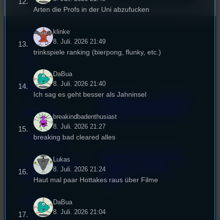
Arten die Profs in der Uni abzufucken
klinke
Kontakt
8. Juli. 2026 21:49
trinkspiele ranking (bierpong, flunky, etc.)
FAQ
DaBua
8. Juli. 2026 21:40
Satzung
Ich sag es geht besser als Jahninsel
Unterstützt vom Lehrstuhl
Impressum
für Medienwissenschaft
breakindbadenthusiast
8. Juli. 2026 21:27
breaking bad cleared alles
Datenschutz
Powered by Airtime.pro –
Lukas
Cookie-Richtlinie
Start your own radio
8. Juli. 2026 21:24
(EU)
station!
Haut mal paar Hottakes raus über Filme
Empfang
DaBua
8. Juli. 2026 21:04