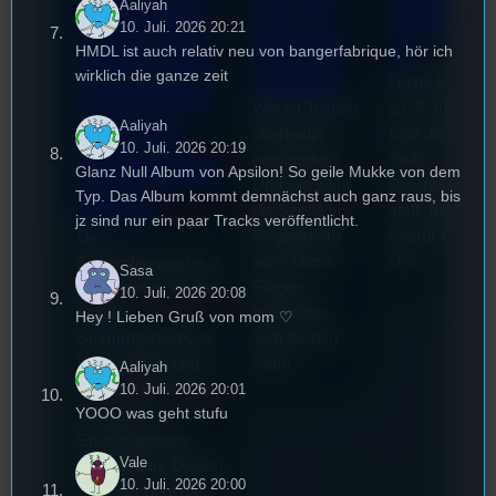
ive in
ngturn
Aaliyah
mwoche
10. Juli. 2026 20:21
Regen
er
2026: Ein
HMDL ist auch relativ neu von bangerfabrique, hör ich
sburg
wirklich die ganze zeit
Letzte Woche
Interview
Wie ist Techno
am 7.Juli 2026
mit der
Aaliyah
überhaupt
fand das erste
10. Juli. 2026 20:19
entstanden?
Stufu
Festivalle
Glanz Null Album von Apsilon! So geile Mukke von dem
Und wie sieht
Beerpongturnie
Typ. Das Album kommt demnächst auch ganz raus, bis
iterin
die Szene in
statt. Bilal war
jz sind nur ein paar Tracks veröffentlicht.
Regensburg
live für euch v
Die
aus? Diese
Ort!
Stummfilmwoche in
Sasa
Fragen
Regensburg ist das
10. Juli. 2026 20:08
beleuchtet
älteste
Hey ! Lieben Gruß von mom ♡
Tom für den
Stummfilmfestivals
Stufu.
Deutschland und
Aaliyah
10. Juli. 2026 20:01
wurde auch mit dem
YOOO was geht stufu
deutschen
Stummfilmpreis
Vale
2022 gekürt. Diesen
10. Juli. 2026 20:00
Sommer geht das