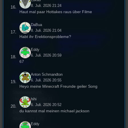
Unterstützt vom Lehrstuhl
8. Juli. 2026 21:24
Impressum
für Medienwissenschaft
Haut mal paar Hottakes raus über Filme
DaBua
Datenschutz
8. Juli. 2026 21:04
Powered by Airtime.pro –
Habt ihr Erektionsprobleme?
Cookie-Richtlinie
Start your own radio
(EU)
station!
Eddy
6. Juli. 2026 20:59
67
Empfang
Anton Schmandton
EPK & Presse
6. Juli. 2026 20:55
Heyo meine Minecraft Freunde geiler Song
Studentenfunk
Universitätsstraße 31
hihi
6. Juli. 2026 20:52
93053 Regensburg
du kannst mal meinen michael jackson
Büro:
PT 4.0.73
Studio:
SH 1.39
Eddy