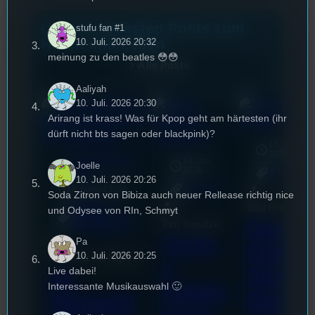
Unsere neuesten Posts zum
stufu fan #1
Hören und Lesen
10. Juli. 2026 20:32
meinung zu den beatles 😳😳
Alle Posts
Aaliyah
10. Juli. 2026 20:30
Arirang ist krass! Was für Kpop geht am härtesten (ihr
dürft nicht bts sagen oder blackpink)?
17. Juli
2026
Adventskalender
18. Juli
mic
Joelle
2020
2026
Allgemein
10. Juli. 2026 20:26
3. August 2026
Allgemein
Soda Zitron von Bibiza auch neuer Rellease richtig nice
Bilal El Kasmi
Festivals
, 
und Odysee von RIn, Schmyt
Interview
, 
Kultur
, 
Das
Tom Sawitzki
Veranstaltungen
Techn
Pa
Erste
10. Juli. 2026 20:25
Sao-Mai Sol Nguyen
o
Stufu
Live dabei!
44.
Interessante Musikauswahl 🙂
Kollekt
Beerp
Stummfil