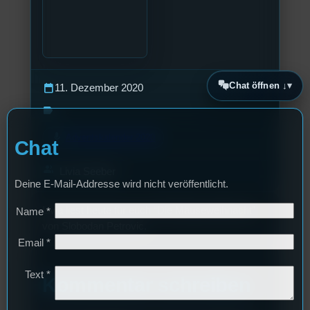
Chat öffnen ↓
calendar_today
11. Dezember 2020
label
mic
Adventskalender 2020
Chat
group
Livia Seeber
Deine E-Mail-Addresse wird nicht veröffentlicht.
Livia liest heute für euch “Die Mäuseweihnacht”
Name
*
von Slobodan Petrovic.
Email
*
Text
*
Kommentar schreiben