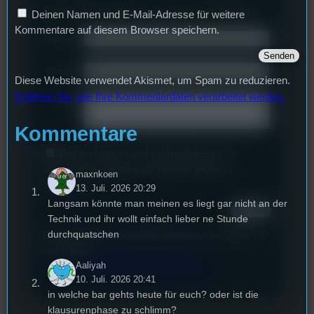
Deine E-Mail-Addresse wird nicht veröffentlicht.
Deinen Namen und E-Mail-Adresse für weitere
Kommentare auf diesem Browser speichern.
Name
*
Email
*
Diese Website verwendet Akismet, um Spam zu reduzieren.
Erfahren Sie, wie Ihre Kommentardaten verarbeitet werden.
Text
*
Kommentare
Deinen Namen und E-Mail-Adresse für
weitere Kommentare auf diesem Browser
maxnkoen
speichern.
13. Juli. 2026 20:29
Langsam könnte man meinen es liegt gar nicht an der
Technik und ihr wollt einfach lieber ne Stunde
durchquatschen
Diese Website verwendet Akismet, um Spam zu
reduzieren.
Erfahren Sie, wie Ihre
Aaliyah
Kommentardaten verarbeitet werden.
10. Juli. 2026 20:41
in welche bar gehts heute für euch? oder ist die
klausurenphase zu schlimm?