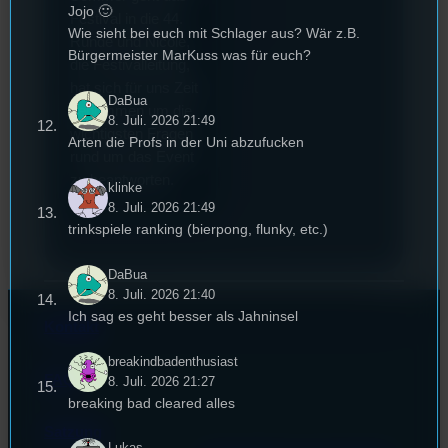
Jojo 🙂
Festival in die 44.
Wie sieht bei euch mit Schlager aus? Wär z.B.
Runde und Nicole,
Bürgermeister MarKuss was für euch?
die Festivalleitung,
hat sich für uns Zeit
DaBua
genommen um die
8. Juli. 2026 21:49
wichtigsten Fragen
Arten die Profs in der Uni abzufucken
rund um das Event
zu beantworten.
klinke
8. Juli. 2026 21:49
trinkspiele ranking (bierpong, flunky, etc.)
DaBua
8. Juli. 2026 21:40
Ich sag es geht besser als Jahninsel
Kontakt
breakindbadenthusiast
FAQ
8. Juli. 2026 21:27
breaking bad cleared alles
Satzung
Lukas