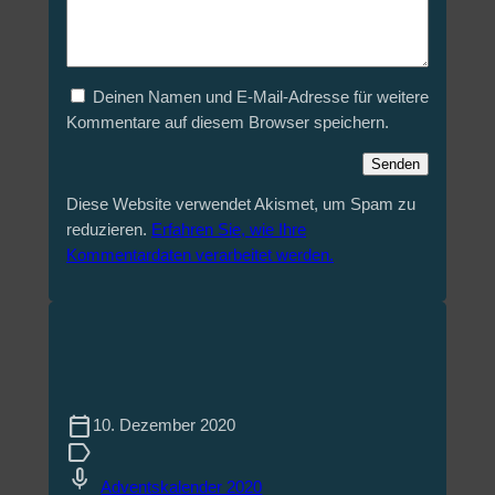
Deinen Namen und E-Mail-Adresse für weitere
Kommentare auf diesem Browser speichern.
Diese Website verwendet Akismet, um Spam zu
reduzieren.
Erfahren Sie, wie Ihre
Kommentardaten verarbeitet werden.
calendar_today
10. Dezember 2020
label
mic
Adventskalender 2020