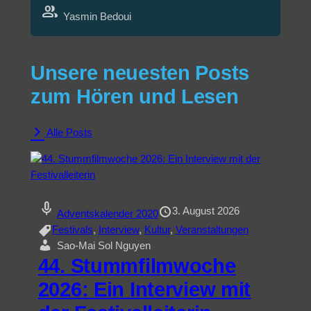
group
Yasmin Bedoui
Unsere neuesten Posts
zum Hören und Lesen
Alle Posts
mic
3. August 2026
Adventskalender 2020
Festivals
, 
Interview
, 
Kultur
, 
Veranstaltungen
Sao-Mai Sol Nguyen
44. Stummfilmwoche
2026: Ein Interview mit