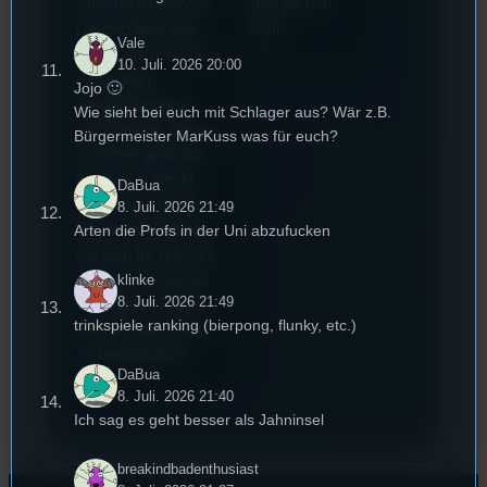
Tom für den
Stummfilmfestivals
Stufu.
Deutschland und
Vale
wurde auch mit dem
10. Juli. 2026 20:00
deutschen
Jojo 🙂
Stummfilmpreis
Wie sieht bei euch mit Schlager aus? Wär z.B.
2022 gekürt. Diesen
Bürgermeister MarKuss was für euch?
Sommer geht das
Festival in die 44.
DaBua
Runde und Nicole,
8. Juli. 2026 21:49
die Festivalleitung,
Arten die Profs in der Uni abzufucken
hat sich für uns Zeit
genommen um die
klinke
8. Juli. 2026 21:49
wichtigsten Fragen
trinkspiele ranking (bierpong, flunky, etc.)
rund um das Event
zu beantworten.
DaBua
8. Juli. 2026 21:40
Ich sag es geht besser als Jahninsel
breakindbadenthusiast