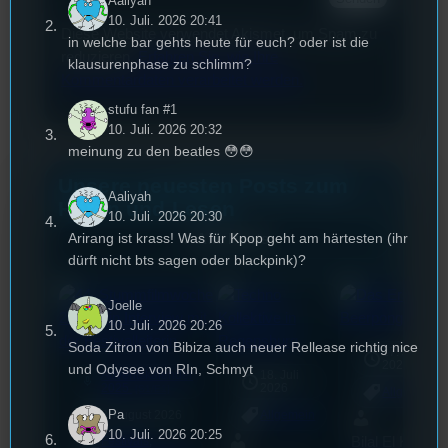
Aaliyah
10. Juli. 2026 20:41
Diese Website verwendet Akismet, um Spam zu
in welche bar gehts heute für euch? oder ist die
reduzieren.
Erfahren Sie, wie Ihre
klausurenphase zu schlimm?
Kommentardaten verarbeitet werden.
stufu fan #1
10. Juli. 2026 20:32
meinung zu den beatles 😳😳
Unsere neuesten Posts zum
Aaliyah
Hören und Lesen
10. Juli. 2026 20:30
Arirang ist krass! Was für Kpop geht am härtesten (ihr
Alle Posts
dürft nicht bts sagen oder blackpink)?
Joelle
10. Juli. 2026 20:26
Soda Zitron von Bibiza auch neuer Rellease richtig nice
17. Juli
2026
und Odysee von RIn, Schmyt
Adventskalender
18. Juli
mic
2025
2026
[S1/E1]
Allgemein
Pa
3. August 2026
Allgemein
10. Juli. 2026 20:25
Bilal El Kasmi
Festivals
, 