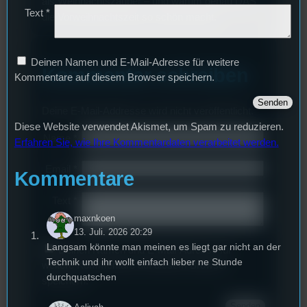
als Weihnachtszauber – und warum genau DAS
Text
*
die Vorweihnachtszeit so schön macht.
Deinen Namen und E-Mail-Adresse für weitere
Kommentar schreiben
Kommentare auf diesem Browser speichern.
Deine E-Mail-Addresse wird nicht veröffentlicht.
Diese Website verwendet Akismet, um Spam zu reduzieren.
Name
*
Erfahren Sie, wie Ihre Kommentardaten verarbeitet werden.
Email
*
Kommentare
Text
*
maxnkoen
13. Juli. 2026 20:29
Langsam könnte man meinen es liegt gar nicht an der
Deinen Namen und E-Mail-Adresse für
Technik und ihr wollt einfach lieber ne Stunde
weitere Kommentare auf diesem Browser
durchquatschen
speichern.