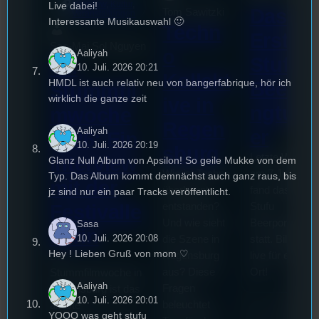
Live dabei!
Interview
, 
Kultur
, 
Das
Tom Sawitzki
Veranstaltungen
Interessante Musikauswahl 🙂
Techn
Erste
Sao-Mai Sol Nguyen
o
Aaliyah
Stufu
44.
10. Juli. 2026 20:21
Kollekt
HMDL ist auch relativ neu von bangerfabrique, hör ich
Beerp
Stummfil
wirklich die ganze zeit
ive in
ngturn
mwoche
Regen
Aaliyah
er
2026: Ein
10. Juli. 2026 20:19
sburg
Letzte Woche
Interview
Glanz Null Album von Apsilon! So geile Mukke von dem
Wie ist Techno
am 7.Juli 2026
Typ. Das Album kommt demnächst auch ganz raus, bis
mit der
überhaupt
fand das erste
jz sind nur ein paar Tracks veröffentlicht.
entstanden?
Stufu
Festivalle
Und wie sieht
Beerpongturnie
Sasa
iterin
10. Juli. 2026 20:08
die Szene in
statt. Bilal war
Hey ! Lieben Gruß von mom ♡
Regensburg
live für euch v
Die
aus? Diese
Ort!
Stummfilmwoche in
Aaliyah
Fragen
Regensburg ist das
10. Juli. 2026 20:01
beleuchtet
älteste
YOOO was geht stufu