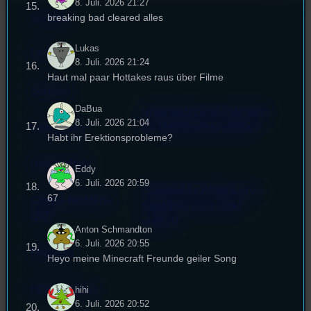
8. Juli. 2026 21:27
breaking bad cleared alles
Kontakt
Lukas
FAQ
8. Juli. 2026 21:24
Haut mal paar Hottakes raus über Filme
Satzung
DaBua
Unterstützt vom Lehrstuhl
8. Juli. 2026 21:04
Impressum
für Medienwissenschaft
Habt ihr Erektionsprobleme?
Datenschutz
Eddy
6. Juli. 2026 20:59
Powered by Airtime.pro –
67
Cookie-Richtlinie
Start your own radio
(EU)
station!
Anton Schmandton
6. Juli. 2026 20:55
Empfang
Heyo meine Minecraft Freunde geiler Song
EPK & Presse
hihi
6. Juli. 2026 20:52