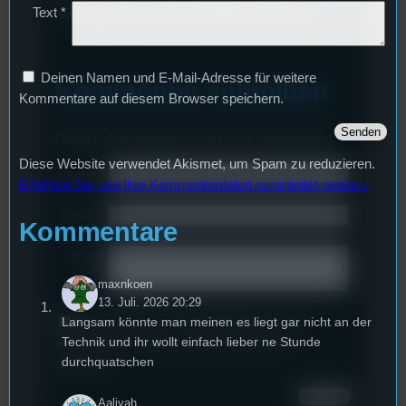
Text
*
nachgegangen und hat Studierende befragt.
Deinen Namen und E-Mail-Adresse für weitere
Kommentar schreiben
Kommentare auf diesem Browser speichern.
Deine E-Mail-Addresse wird nicht veröffentlicht.
Diese Website verwendet Akismet, um Spam zu reduzieren.
Name
*
Erfahren Sie, wie Ihre Kommentardaten verarbeitet werden.
Email
*
Kommentare
Text
*
maxnkoen
13. Juli. 2026 20:29
Langsam könnte man meinen es liegt gar nicht an der
Deinen Namen und E-Mail-Adresse für
Technik und ihr wollt einfach lieber ne Stunde
weitere Kommentare auf diesem Browser
durchquatschen
speichern.
Aaliyah