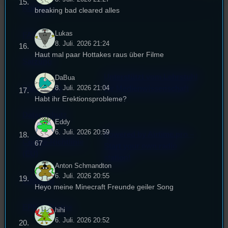
Kontakt
breaking bad cleared alles
Lukas
FAQ
8. Juli. 2026 21:24
Haut mal paar Hottakes raus über Filme
Satzung
Unterstützt vom Lehrstuhl
DaBua
8. Juli. 2026 21:04
Impressum
für Medienwissenschaft
Habt ihr Erektionsprobleme?
Datenschutz
Eddy
6. Juli. 2026 20:59
Powered by Airtime.pro –
Cookie-Richtlinie
67
Start your own radio
(EU)
station!
Anton Schmandton
6. Juli. 2026 20:55
Empfang
Heyo meine Minecraft Freunde geiler Song
EPK & Presse
hihi
6. Juli. 2026 20:52