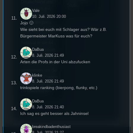
Deutschland und
Stufu.
wurde auch mit
Vale
dem deutschen
10. Juli. 2026 20:00
Stummfilmpreis
Jojo 🙂
2022 gekürt. Diesen
Wie sieht bei euch mit Schlager aus? Wär z.B.
Sommer geht das
Bürgermeister MarKuss was für euch?
Festival in die 44.
Runde und Nicole,
DaBua
8. Juli. 2026 21:49
die Festivalleitung,
Arten die Profs in der Uni abzufucken
hat sich für uns Zeit
genommen um die
klinke
wichtigsten Fragen
8. Juli. 2026 21:49
rund um das Event
trinkspiele ranking (bierpong, flunky, etc.)
zu beantworten.
DaBua
8. Juli. 2026 21:40
Ich sag es geht besser als Jahninsel
breakindbadenthusiast
8. Juli. 2026 21:27