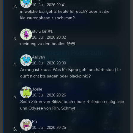
10. Juli. 2026 20:41
Diese Website verwendet Akismet, um Spam zu
in welche bar gehts heute für euch? oder ist die
reduzieren.
Erfahren Sie, wie Ihre
klausurenphase zu schlimm?
Kommentardaten verarbeitet werden.
stufu fan #1
10. Juli. 2026 20:32
meinung zu den beatles 😳😳
Unsere neuesten Posts zum
Aaliyah
Hören und Lesen
10. Juli. 2026 20:30
Alle Posts
Arirang ist krass! Was für Kpop geht am härtesten (ihr
dürft nicht bts sagen oder blackpink)?
Joelle
10. Juli. 2026 20:26
Soda Zitron von Bibiza auch neuer Rellease richtig nice
17. Juli
2026
und Odysee von RIn, Schmyt
18. Juli
3. August 2026
2026
Allgemein
Festivals
, 
Allgemein
Pa
Interview
, 
Kultur
, 
Veranstaltungen
10. Juli. 2026 20:25
Bilal El Kasmi