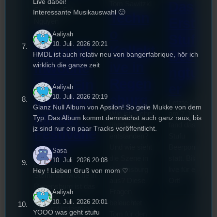
Live dabei!
Das
Tom Sawitzki
Sao-Mai Sol
Interessante Musikauswahl 🙂
Techn
Erste
Nguyen
o
44.
Aaliyah
Stufu
10. Juli. 2026 20:21
Kollekt
Stummfil
Beerpo
HMDL ist auch relativ neu von bangerfabrique, hör ich
ive in
mwoche
wirklich die ganze zeit
ngturni
Regen
2026: Ein
er
Aaliyah
sburg
10. Juli. 2026 20:19
Interview
Letzte Woche
Glanz Null Album von Apsilon! So geile Mukke von dem
mit der
Wie ist Techno
am 7.Juli 2026
Typ. Das Album kommt demnächst auch ganz raus, bis
überhaupt
fand das erste
jz sind nur ein paar Tracks veröffentlicht.
Festivalle
entstanden?
Stufu
iterin
Und wie sieht
Beerpongturnie
Sasa
die Szene in
statt. Bilal war
10. Juli. 2026 20:08
Die
Regensburg
live für euch vo
Hey ! Lieben Gruß von mom ♡
Stummfilmwoche in
aus? Diese
Ort!
Regensburg ist das
Fragen
Aaliyah
älteste
10. Juli. 2026 20:01
beleuchtet
Stummfilmfestivals
YOOO was geht stufu
Tom für den