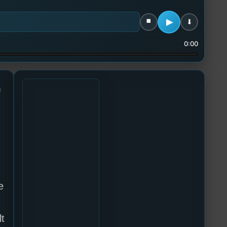
0:00
m
e
lt