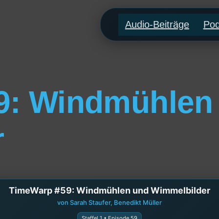
Audio-Beiträge
Pod
9: Windmühlen
r
TimeWarp #59: Windmühlen und Wimmelbilder
von Sarah Staufer, Benedikt Müller
Staffel 1 • Episode 59