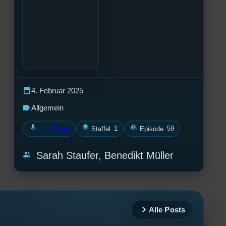
calendar_today
4. Februar 2025
label
Allgemein
mic
layers
podcasts
TimeWarp
1
59
Staffel
Episode
group
Sarah Staufer, Benedikt Müller
Alle Posts