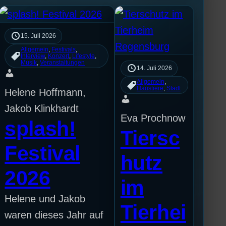
15. Juli 2026
Allgemein
, 
Festivals
, 
Interview
, 
Konzert
, 
Lifestyle
, 
Musik
, 
Veranstaltungen
14. Juli 2026
Allgemein
, 
Haustiere
, 
Stadt
Helene Hoffmann,
Jakob Klinkhardt
Eva Prochnow
splash!
Tiersc
Festival
hutz
2026
im
Helene und Jakob
Tierhei
waren dieses Jahr auf