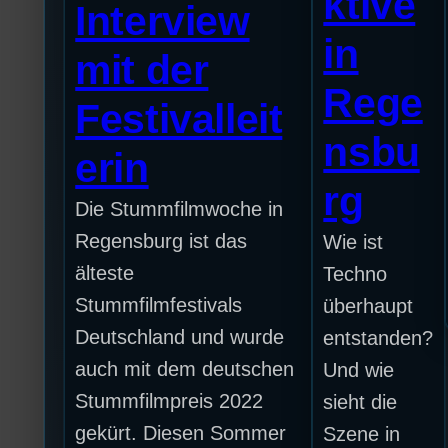
ktive
Interview
in
mit der
Rege
Festivalleit
nsbu
erin
rg
Die Stummfilmwoche in
Regensburg ist das
Wie ist
älteste
Techno
Stummfilmfestivals
überhaupt
Deutschland und wurde
entstanden?
auch mit dem deutschen
Und wie
Stummfilmpreis 2022
sieht die
gekürt. Diesen Sommer
Szene in