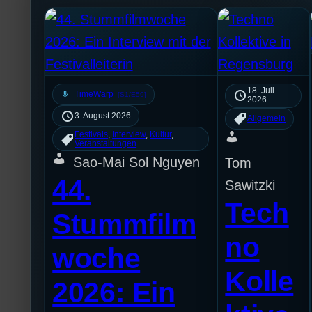
18. Juli
mic
TimeWarp
[S1/E59]
2026
3. August 2026
Allgemein
Festivals
, 
Interview
, 
Kultur
, 
Veranstaltungen
Sao-Mai Sol Nguyen
Tom
44.
Sawitzki
Tech
Stummfilm
no
woche
Kolle
2026: Ein