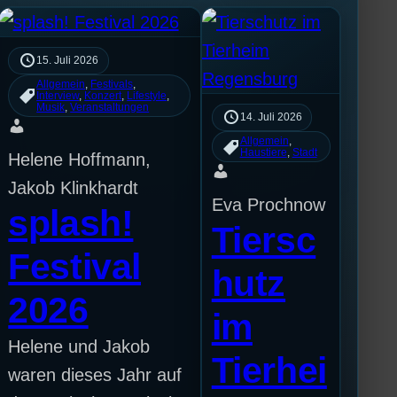
15. Juli 2026
Allgemein
, 
Festivals
, 
Interview
, 
Konzert
, 
Lifestyle
, 
Musik
, 
Veranstaltungen
14. Juli 2026
Allgemein
, 
Haustiere
, 
Stadt
Helene Hoffmann,
Jakob Klinkhardt
Eva Prochnow
splash!
Tiersc
Festival
hutz
2026
im
Helene und Jakob
Tierhei
waren dieses Jahr auf