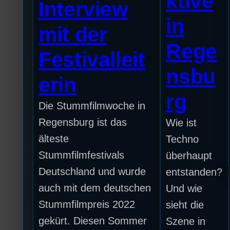
ktive
Interview
in
mit der
Rege
Festivalleit
nsbu
erin
rg
Die Stummfilmwoche in
Regensburg ist das
Wie ist
älteste
Techno
Stummfilmfestivals
überhaupt
Deutschland und wurde
entstanden?
auch mit dem deutschen
Und wie
Stummfilmpreis 2022
sieht die
gekürt. Diesen Sommer
Szene in