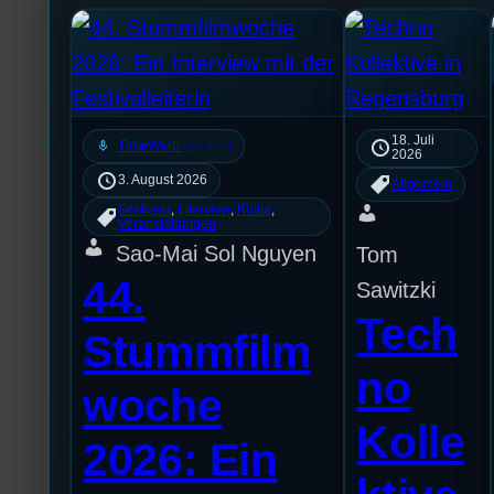
18. Juli
mic
TimeWarp
[S1/E51]
2026
3. August 2026
Allgemein
Festivals
, 
Interview
, 
Kultur
, 
Veranstaltungen
Sao-Mai Sol Nguyen
Tom
44.
Sawitzki
Tech
Stummfilm
no
woche
Kolle
2026: Ein