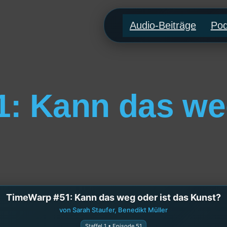
Audio-Beiträge
Pod
: Kann das weg
TimeWarp #51: Kann das weg oder ist das Kunst?
von Sarah Staufer, Benedikt Müller
Staffel 1 • Episode 51