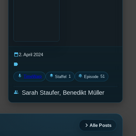
calendar_today
2. April 2024
label
mic
layers
podcasts
TimeWarp
1
51
Staffel
Episode
group
Sarah Staufer, Benedikt Müller
Alle Posts