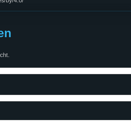
s/by/4.0/
en
cht.