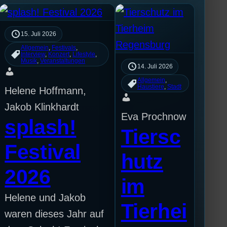
15. Juli 2026
Allgemein
, 
Festivals
, 
Interview
, 
Konzert
, 
Lifestyle
, 
Musik
, 
Veranstaltungen
14. Juli 2026
Allgemein
, 
Haustiere
, 
Stadt
Helene Hoffmann,
Jakob Klinkhardt
Eva Prochnow
splash!
Tiersc
Festival
hutz
2026
im
Helene und Jakob
Tierhei
waren dieses Jahr auf