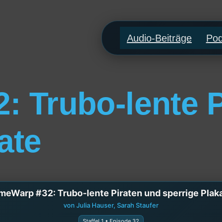
Audio-Beiträge
Pod
: Trubo-lente P
ate
meWarp #32: Trubo-lente Piraten und sperrige Plak
von Julia Hauser, Sarah Staufer
Staffel 1 • Episode 32