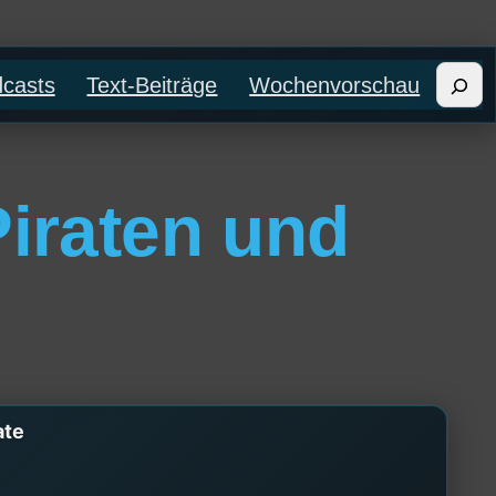
Such
casts
Text-Beiträge
Wochenvorschau
iraten und
ate