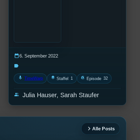
calendar_today
6. September 2022
label
mic
layers
podcasts
TimeWarp
1
32
Staffel
Episode
group
Julia Hauser, Sarah Staufer
Alle Posts