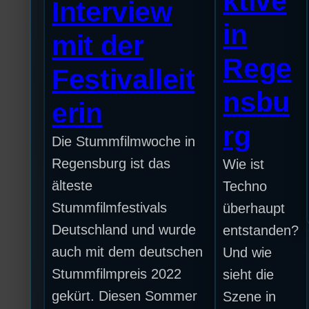
ktive
Interview
in
mit der
Rege
Festivalleit
nsbu
erin
rg
Die Stummfilmwoche in
Regensburg ist das
Wie ist
älteste
Techno
Stummfilmfestivals
überhaupt
Deutschland und wurde
entstanden?
auch mit dem deutschen
Und wie
Stummfilmpreis 2022
sieht die
gekürt. Diesen Sommer
Szene in