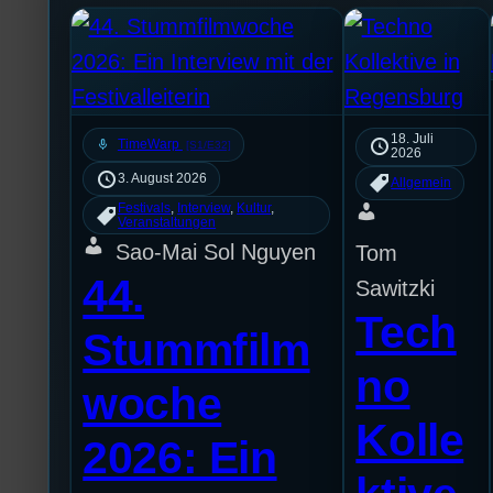
18. Juli
mic
TimeWarp
[S1/E32]
2026
3. August 2026
Allgemein
Festivals
, 
Interview
, 
Kultur
, 
Veranstaltungen
Sao-Mai Sol Nguyen
Tom
44.
Sawitzki
Tech
Stummfilm
no
woche
Kolle
2026: Ein