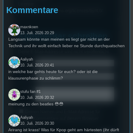
License:
Kommentare
http://creativecommons.org/licenses/by/4.0/
maxnkoen
13. Juli. 2026 20:29
Kommentar schreiben
Langsam könnte man meinen es liegt gar nicht an der
Technik und ihr wollt einfach lieber ne Stunde durchquatschen
Deine E-Mail-Addresse wird nicht veröffentlicht.
Aaliyah
Name
*
10. Juli. 2026 20:41
in welche bar gehts heute für euch? oder ist die
Email
*
klausurenphase zu schlimm?
Text
*
stufu fan #1
10. Juli. 2026 20:32
meinung zu den beatles 😳😳
Deinen Namen und E-Mail-Adresse für
Aaliyah
weitere Kommentare auf diesem Browser
10. Juli. 2026 20:30
speichern.
Arirang ist krass! Was für Kpop geht am härtesten (ihr dürft