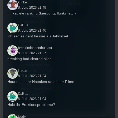
klinke
Tom für den
älteste
8. Juli. 2026 21:49
Stufu.
Stummfilmfestivals
trinkspiele ranking (bierpong, flunky, etc.)
Deutschland und
wurde auch mit
DaBua
dem deutschen
8. Juli. 2026 21:40
Stummfilmpreis
Ich sag es geht besser als Jahninsel
2022 gekürt. Diesen
Sommer geht das
breakindbadenthusiast
Festival in die 44.
8. Juli. 2026 21:27
Runde und Nicole,
breaking bad cleared alles
die Festivalleitung,
hat sich für uns Zeit
Lukas
8. Juli. 2026 21:24
genommen um die
Haut mal paar Hottakes raus über Filme
wichtigsten Fragen
rund um das Event
DaBua
zu beantworten.
8. Juli. 2026 21:04
Habt ihr Erektionsprobleme?
Eddy