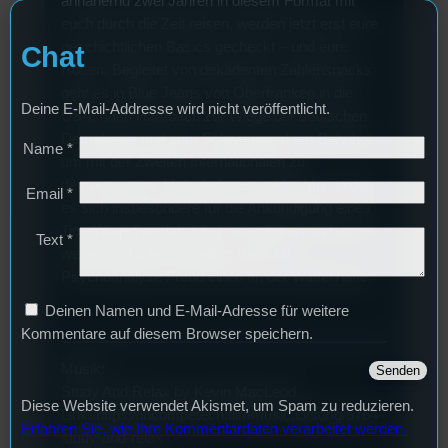
annähernd zwei Jahren in diesem Format mit
euch durch die Zeit reisen, werden jetzt erst eure
geschichtlichen Basics gecheckt – und eure
Chat
Hosen. Begleitet von dekadenten Zahlensnacks
geht es in Blue Jeans von Oberfranken in die
Deine E-Mail-Addresse wird nicht veröffentlicht.
USA, nach Hambach zur Wiege der deutschen
Demokratie und zum Schwammerl am Bahnhof,
Name
*
um mit der Zweiten Internationalen zu
demonstrieren. Mal wieder ein wilder Mix, in den
Email
*
es sich insbesondere für die Ankündigung eines
TimeWarp-Specials lohnt reinzuhören und um ein
Text
*
weiteres Mal festzustellen, dass Mr.
Psychoanalyse Freud einen an der Waffel hatte.
Deinen Namen und E-Mail-Adresse für weitere
Kommentare auf diesem Browser speichern.
Musik:
Study And Relax by Kevin MacLeod
Diese Website verwendet Akismet, um Spam zu reduzieren.
Link: https://incompetech.filmmusic.io/song/5764-
Erfahren Sie, wie Ihre Kommentardaten verarbeitet werden.
study-and-relax