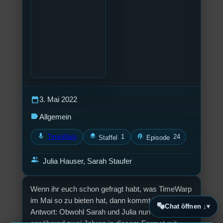
calendar_today
3. Mai 2022
label
Allgemein
mic
layers
podcasts
TimeWarp
1
24
Staffel
Episode
group
Julia Hauser, Sarah Staufer
Wenn ihr euch schon gefragt habt, was TimeWarp
im Mai so zu bieten hat, dann kommt hier die
Chat öffnen ↓
Antwort: Obwohl Sarah und Julia nun schon seit