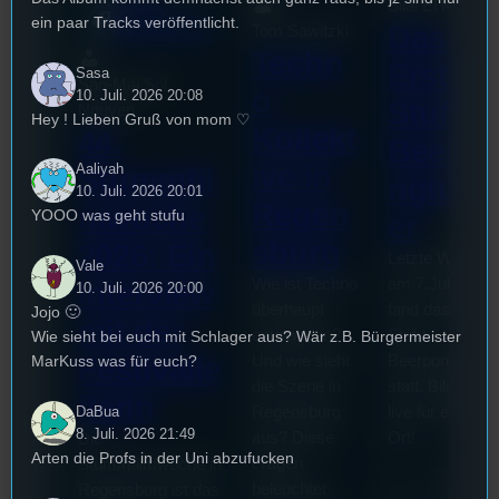
Bilal El Kasmi
Festivals
, 
Interview
, 
Kultur
, 
ein paar Tracks veröffentlicht.
Das
Tom Sawitzki
Veranstaltungen
Techn
Erste
Sasa
Sao-Mai Sol
o
10. Juli. 2026 20:08
Stufu
Nguyen
Hey ! Lieben Gruß von mom ♡
Kollekt
44.
Beerpo
ive in
Aaliyah
Stummfil
ngturni
10. Juli. 2026 20:01
Regen
mwoche
YOOO was geht stufu
er
sburg
2026: Ein
Letzte Woche
Vale
Wie ist Techno
am 7.Juli 2026
Interview
10. Juli. 2026 20:00
überhaupt
fand das erste
Jojo 🙂
mit der
entstanden?
Stufu
Wie sieht bei euch mit Schlager aus? Wär z.B. Bürgermeister
Und wie sieht
Beerpongturnie
Festivalle
MarKuss was für euch?
die Szene in
statt. Bilal war
iterin
DaBua
Regensburg
live für euch vo
8. Juli. 2026 21:49
aus? Diese
Ort!
Die
Arten die Profs in der Uni abzufucken
Fragen
Stummfilmwoche in
beleuchtet
Regensburg ist das