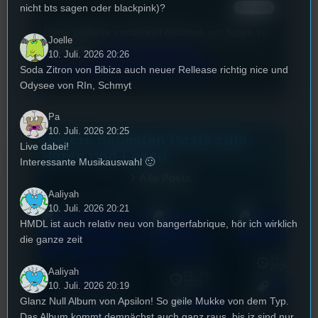
nicht bts sagen oder blackpink)?
Diese Website verwendet Akismet, um Spam zu
Joelle
reduzieren.
Erfahren Sie, wie Ihre
10. Juli. 2026 20:26
Kommentardaten verarbeitet werden.
Soda Zitron von Bibiza auch neuer Rellease richtig nice und
Odysee von RIn, Schmyt
Pa
10. Juli. 2026 20:25
Unsere neuesten Posts zum
Live dabei!
Hören und Lesen
Interessante Musikauswahl 🙂
Alle Posts
Aaliyah
10. Juli. 2026 20:21
HMDL ist auch relativ neu von bangerfabrique, hör ich wirklich
die ganze zeit
17. Juli
2026
Aaliyah
TimeWarp
18. Juli
mic
2026
[S1/E24]
10. Juli. 2026 20:19
Allgemein
Glanz Null Album von Apsilon! So geile Mukke von dem Typ.
3. August 2026
Allgemein
Das Album kommt demnächst auch ganz raus, bis jz sind nur