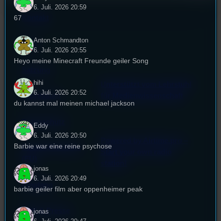
6. Juli. 2026 20:59
67
Kontakt
Anton Schmandton
FAQ
6. Juli. 2026 20:55
Heyo meine Minecraft Freunde geiler Song
Satzung
hihi
Unterstützt vom Lehrstuhl
6. Juli. 2026 20:52
Impressum
für Medienwissenschaft
du kannst mal meinen michael jackson
Datenschutz
Eddy
6. Juli. 2026 20:50
Powered by Airtime.pro –
Barbie war eine reine psychose
Cookie-Richtlinie
Start your own radio
(EU)
station!
jonas
6. Juli. 2026 20:49
Empfang
barbie geiler film aber oppenheimer peak
EPK & Presse
jonas