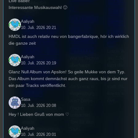
Erste
Live dabei!
Sao-Mai Sol
o
Interessante Musikauswahl 🙂
Stufu
Nguyen
Kollekt
44.
Beerpo
Aaliyah
ive in
Stummfil
10. Juli. 2026 20:21
ngturni
HMDL ist auch relativ neu von bangerfabrique, hör ich wirklich
Regen
mwoche
er
die ganze zeit
sburg
2026: Ein
Letzte Woche
Aaliyah
Wie ist Techno
am 7.Juli 2026
Interview
10. Juli. 2026 20:19
überhaupt
fand das erste
mit der
Glanz Null Album von Apsilon! So geile Mukke von dem Typ.
entstanden?
Stufu
Das Album kommt demnächst auch ganz raus, bis jz sind nur
Und wie sieht
Beerpongturnie
Festivalle
ein paar Tracks veröffentlicht.
die Szene in
statt. Bilal war
iterin
Regensburg
live für euch vo
Sasa
aus? Diese
Ort!
Die
10. Juli. 2026 20:08
Fragen
Stummfilmwoche in
Hey ! Lieben Gruß von mom ♡
beleuchtet
Regensburg ist das
Tom für den
älteste
Aaliyah
Stufu.
Stummfilmfestivals
10. Juli. 2026 20:01
Deutschland und