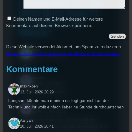
Kommentare zu „The
White Brick Road #1:
Deinen Namen und E-Mail-Adresse für weitere
Ein Schritt in die
Kommentare auf diesem Browser speichern.
Wildnis“
Diese Website verwendet Akismet, um Spam zu reduzieren.
Tana
Erfahren Sie, wie Ihre Kommentardaten verarbeitet werden.
4. Dez.. 2024 22:02
Super 🙂
Kommentare
Josanil
6. Dez.. 2024 3:08
maxnkoen
Fantastisch! Gute Arbeit.
13. Juli. 2026 20:29
Langsam könnte man meinen es liegt gar nicht an der
Joss
Technik und ihr wollt einfach lieber ne Stunde durchquatschen
6. Dez.. 2024 15:09
Interessanter Podcast, gute musikalische
Aaliyah
Untermalung und hervorragende Anpassung an
10. Juli. 2026 20:41