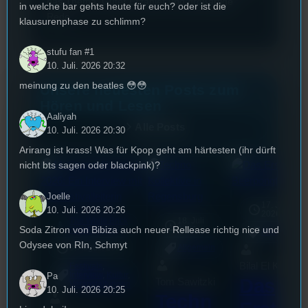
das Thema. Guter Erzähler und großartige
in welche bar gehts heute für euch? oder ist die
Rede.
klausurenphase zu schlimm?
stufu fan #1
10. Juli. 2026 20:32
meinung zu den beatles 😳😳
Unsere neuesten Posts zum
Hören und Lesen
Aaliyah
Alle Posts
10. Juli. 2026 20:30
Arirang ist krass! Was für Kpop geht am härtesten (ihr dürft
nicht bts sagen oder blackpink)?
Joelle
17. Juli
10. Juli. 2026 20:26
2026
The White Brick
18. Juli
mic
Soda Zitron von Bibiza auch neuer Rellease richtig nice und
Road
2026
[S1/E1]
Allgemein
Odysee von RIn, Schmyt
3. August 2026
Allgemein
Bilal El Kasmi
Festivals
, 
Interview
, 
Kultur
, 
Pa
Das
Tom Sawitzki
Veranstaltungen
10. Juli. 2026 20:25
Techn