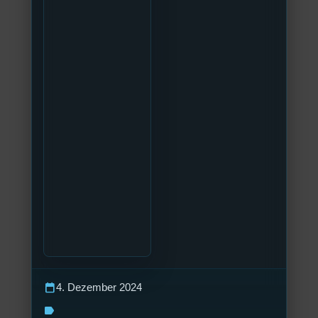
calendar_today
4. Dezember 2024
label