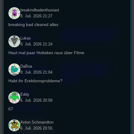
FAQ
breakindbadenthusiast
8. Juli. 2026 21:27
Satzung
breaking bad cleared alles
Unterstützt vom Lehrstuhl
Lukas
Impressum
für Medienwissenschaft
8. Juli. 2026 21:24
Haut mal paar Hottakes raus über Filme
Datenschutz
Powered by Airtime.pro –
DaBua
Cookie-Richtlinie
Start your own radio
8. Juli. 2026 21:04
(EU)
station!
Habt ihr Erektionsprobleme?
Empfang
Eddy
6. Juli. 2026 20:59
EPK & Presse
67
Anton Schmandton
Studentenfunk
6. Juli. 2026 20:55
Universitätsstraße 31