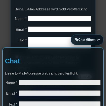
Deine E-Mail-Addresse wird nicht veröffentlicht.
Name
*
Email
*
Chat öffnen ↓
Text
*
Deinen Namen und E-Mail-Adresse für
Chat
weitere Kommentare auf diesem Browser
speichern.
Deine E-Mail-Addresse wird nicht veröffentlicht.
Name
*
Diese Website verwendet Akismet, um Spam zu
reduzieren.
Erfahren Sie, wie Ihre
Email
*
Kommentardaten verarbeitet werden.
Text
*