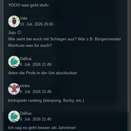
YOOO was geht stufu
wurde auch mit
dem deutschen
Vale
Stummfilmpreis
10. Juli. 2026 20:00
2022 gekürt. Diesen
Sommer geht das
Jojo 🙂
Wie sieht bei euch mit Schlager aus? Wär z.B. Bürgermeister
Festival in die 44.
MarKuss was für euch?
Runde und Nicole,
die Festivalleitung,
DaBua
hat sich für uns Zeit
8. Juli. 2026 21:49
genommen um die
wichtigsten Fragen
Arten die Profs in der Uni abzufucken
rund um das Event
zu beantworten.
klinke
8. Juli. 2026 21:49
trinkspiele ranking (bierpong, flunky, etc.)
DaBua
8. Juli. 2026 21:40
Kontakt
Ich sag es geht besser als Jahninsel