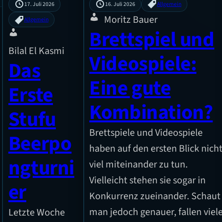
17. Juli 2026
16. Juli 2026
Allgemein
Moritz Bauer
Allgemein
Brettspiel und
Bilal El Kasmi
Videospiele:
Das
Eine gute
Erste
Kombination?
Stufu
Brettspiele und Videospiele
Beerpo
haben auf den ersten Blick nich
ngturni
viel miteinander zu tun.
Vielleicht stehen sie sogar in
er
Konkurrenz zueinander. Schaut
man jedoch genauer, fallen viel
Letzte Woche