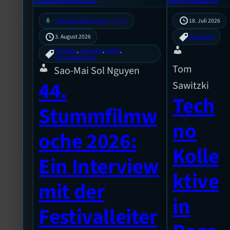
mic
The Show Must Go On
18. Juli 2026
[S1/E6]
3. August 2026
Allgemein
Festivals
, 
Interview
, 
Kultur
, 
Veranstaltungen
Tom
Sao-Mai Sol Nguyen
44.
Sawitzki
Tech
Stummfilmw
no
oche 2026:
Kolle
Ein Interview
ktive
mit der
in
Festivalleiter