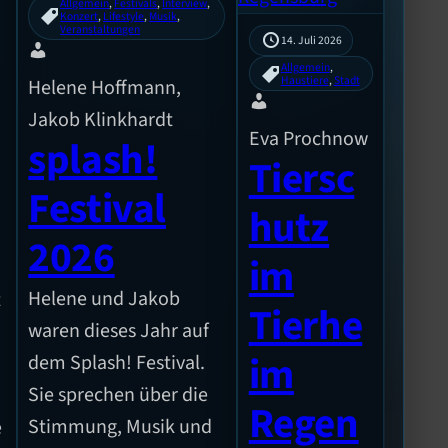
Allgemein
, 
Festivals
, 
Interview
, 
Konzert
, 
Lifestyle
, 
Musik
, 
Veranstaltungen
14. Juli 2026
Allgemein
, 
Haustiere
, 
Stadt
Helene Hoffmann,
Jakob Klinkhardt
Eva Prochnow
splash!
Tiersc
Festival
hutz
2026
im
Helene und Jakob
t
Tierhe
waren dieses Jahr auf
im
dem Splash! Festival.
Sie sprechen über die
Regen
Stimmung, Musik und
e