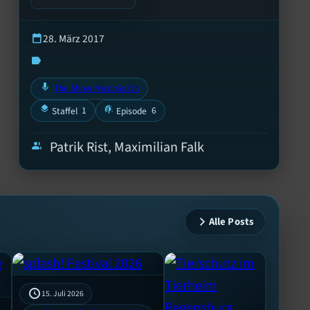
28. März 2017
calendar_today
label
mic
The Show Must Go On
layers
podcasts
1
6
Staffel
Episode
Patrik Rist, Maximilian Falk
group
Alle Posts
15. Juli 2026