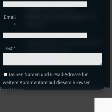
Telefon:
0941 9435784
Studio Call-In & WhatsApp:
0941
Email
56959421
*
Überblick über unsere Mailadressen
Text
*
und Kontaktformular
unter
Kontakt
!
Deinen Namen und E-Mail-Adresse für
weitere Kommentare auf diesem Browser
speichern.