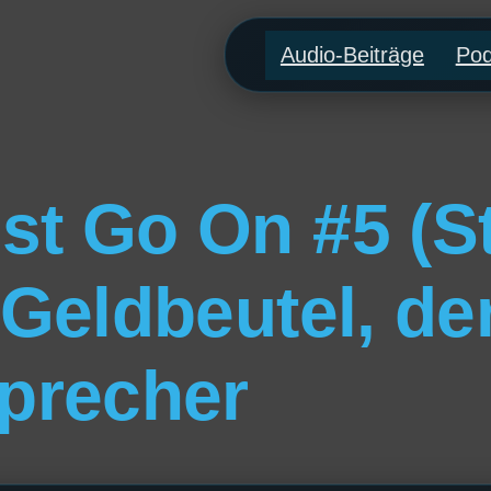
Audio-Beiträge
Pod
 Go On #5 (Sta
 Geldbeutel, d
precher