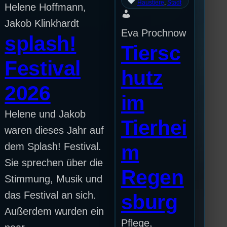
Haustiere
, 
Stadt
Helene Hoffmann,
Jakob Klinkhardt
Eva Prochnow
splash!
Tiersc
Festival
hutz
2026
im
Helene und Jakob
Tierhei
waren dieses Jahr auf
dem Splash! Festival.
m
Sie sprechen über die
Regen
Stimmung, Musik und
das Festival an sich.
sburg
Außerdem wurden ein
Pflege,