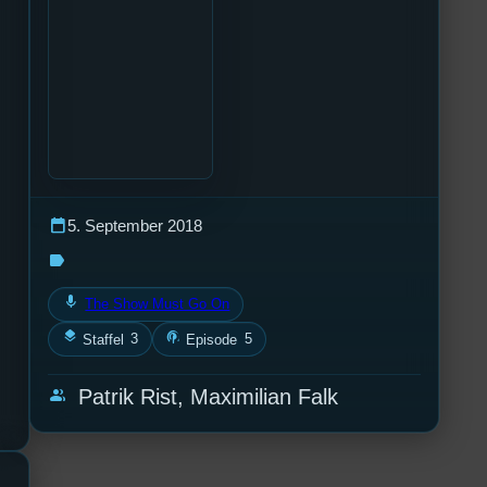
calendar_today
5. September 2018
label
mic
The Show Must Go On
layers
podcasts
3
5
Staffel
Episode
group
Patrik Rist, Maximilian Falk