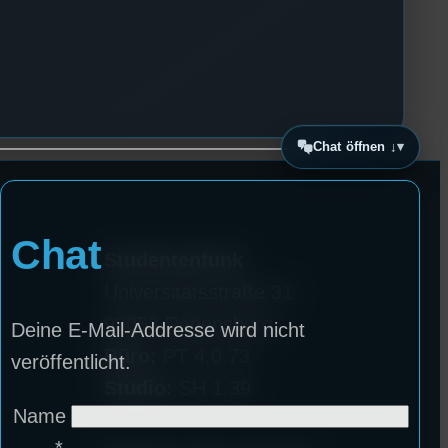
Chat öffnen ↓
Chat
Studentenfunk
Universitätsstraße 31
93053 Regensburg
Deine E-Mail-Addresse wird nicht
Büro:
PT 4.0.73
veröffentlicht.
Studio:
SH 1.39
Name