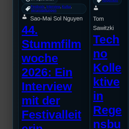
Allgemein
Festivals
, 
Interview
, 
Kultur
, 
Veranstaltungen
Sao-Mai Sol Nguyen
Tom
44.
Sawitzki
Tech
Stummfilm
no
woche
Kolle
2026: Ein
ktive
Interview
in
mit der
Rege
Festivalleit
nsbu
erin