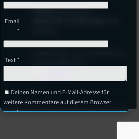
Telefon:
0941 9435784
Studio Call-In & WhatsApp:
0941
Email
56959421
*
Überblick über unsere Mailadressen
Text
*
und Kontaktformular
unter
Kontakt
!
Deinen Namen und E-Mail-Adresse für
weitere Kommentare auf diesem Browser
speichern.