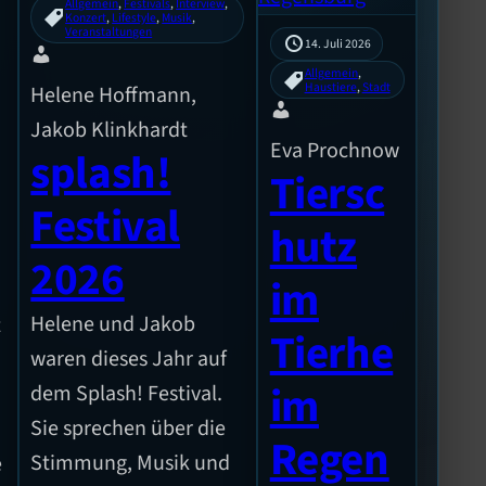
Allgemein
, 
Festivals
, 
Interview
, 
Konzert
, 
Lifestyle
, 
Musik
, 
Veranstaltungen
14. Juli 2026
Allgemein
, 
Haustiere
, 
Stadt
Helene Hoffmann,
Jakob Klinkhardt
Eva Prochnow
splash!
Tiersc
Festival
hutz
2026
im
Helene und Jakob
t
Tierhe
waren dieses Jahr auf
im
dem Splash! Festival.
Sie sprechen über die
Regen
Stimmung, Musik und
e