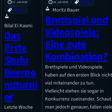
17. Juli 2026
16. Juli 2026
Allgemein
Moritz Bauer
Allgemein
Brettspiel und
Bilal El Kasmi
Videospiele:
Das
Eine gute
Erste
Kombination?
Stufu
Brettspiele und Videospiele
Beerpo
haben auf den ersten Blick nich
ngturni
viel miteinander zu tun.
Vielleicht stehen sie sogar in
er
Konkurrenz zueinander. Schaut
man jedoch genauer, fallen viel
Letzte Woche