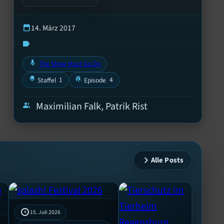
14. März 2017
calendar_today
label
mic
The Show Must Go On
layers
podcasts
1
4
Staffel
Episode
Maximilian Falk, Patrik Rist
group
Alle Posts
15. Juli 2026