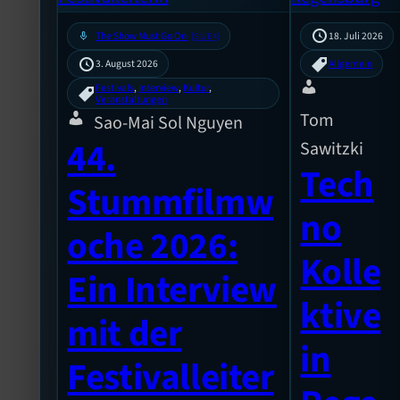
mic
The Show Must Go On
18. Juli 2026
[S1/E4]
3. August 2026
Allgemein
Festivals
, 
Interview
, 
Kultur
, 
Veranstaltungen
Tom
Sao-Mai Sol Nguyen
44.
Sawitzki
Tech
Stummfilmw
no
oche 2026:
Kolle
Ein Interview
ktive
mit der
in
Festivalleiter