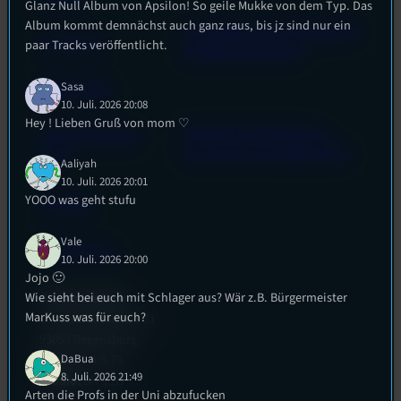
Glanz Null Album von Apsilon! So geile Mukke von dem Typ. Das
Album kommt demnächst auch ganz raus, bis jz sind nur ein
Unterstützt vom Lehrstuhl für
Impressum
paar Tracks veröffentlicht.
Medienwissenschaft
Sasa
Datenschutz
10. Juli. 2026 20:08
Hey ! Lieben Gruß von mom ♡
Powered by Airtime.pro –
Cookie-Richtlinie
Start your own radio station!
(EU)
Aaliyah
10. Juli. 2026 20:01
YOOO was geht stufu
Empfang
Vale
EPK & Presse
10. Juli. 2026 20:00
Jojo 🙂
Wie sieht bei euch mit Schlager aus? Wär z.B. Bürgermeister
Studentenfunk
MarKuss was für euch?
Universitätsstraße 31
93053 Regensburg
Büro:
PT 4.0.73
DaBua
8. Juli. 2026 21:49
Studio:
SH 1.39
Arten die Profs in der Uni abzufucken