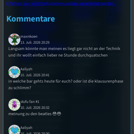
Regens
woche
Erfahren Sie, wie Ihre Kommentardaten verarbeitet werden.
ngturn
burg
2026: Ein
er
Kommentare
Interview
Wie ist Techno
Letzte Woche
überhaupt
mit der
am 7.Juli 2026
maxnkoen
entstanden?
fand das erste
13. Juli. 2026 20:29
Festivalleite
Und wie sieht
Stufu
Langsam könnte man meinen es liegt gar nicht an der Technik
die Szene in
rin
Beerpongturn
und ihr wollt einfach lieber ne Stunde durchquatschen
Regensburg
statt. Bilal wa
aus? Diese
Die Stummfilmwoche in
live für euch v
Aaliyah
Fragen
Regensburg ist das
Ort!
10. Juli. 2026 20:41
beleuchtet
älteste
in welche bar gehts heute für euch? oder ist die klausurenphase
Tom für den
Stummfilmfestivals
zu schlimm?
Stufu.
Deutschland und wurde
auch mit dem deutschen
stufu fan #1
Stummfilmpreis 2022
10. Juli. 2026 20:32
gekürt. Diesen Sommer
meinung zu den beatles 😳😳
geht das Festival in die
44. Runde und Nicole,
Aaliyah
10. Juli. 2026 20:30