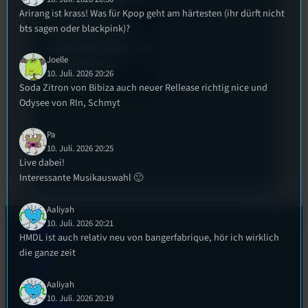
die Festivalleitung, hat
Arirang ist krass! Was für Kpop geht am härtesten (ihr dürft nicht
sich für uns Zeit
bts sagen oder blackpink)?
genommen um die
wichtigsten Fragen rund
Joelle
um das Event zu
10. Juli. 2026 20:26
beantworten.
Soda Zitron von Bibiza auch neuer Rellease richtig nice und
Odysee von RIn, Schmyt
Pa
10. Juli. 2026 20:25
Live dabei!
Interessante Musikauswahl 🙂
Aaliyah
10. Juli. 2026 20:21
Kontakt
HMDL ist auch relativ neu von bangerfabrique, hör ich wirklich
die ganze zeit
FAQ
Aaliyah
10. Juli. 2026 20:19
Satzung