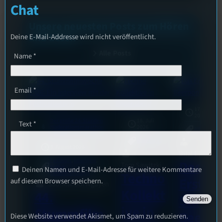
Chat
Unsere neuesten Posts zum Hören
und Lesen
Deine E-Mail-Addresse wird nicht veröffentlicht.
Alle Posts
Name
*
Email
*
17. Juli
2026
Der große 24-Stunden
18. Juli
Text
*
mic
Moderationsmarathon
2026
Allgemein
[S1/E5]
Allgemein
3. August 2026
Bilal El Kasmi
Festivals
, 
Interview
, 
Das
Tom Sawitzki
Kultur
, 
Deinen Namen und E-Mail-Adresse für weitere Kommentare
Veranstaltungen
Techno
Erste
auf diesem Browser speichern.
Sao-Mai Sol Nguyen
Kollekt
44.
Stufu
ive in
Stummfilm
Beerp
Diese Website verwendet Akismet, um Spam zu reduzieren.