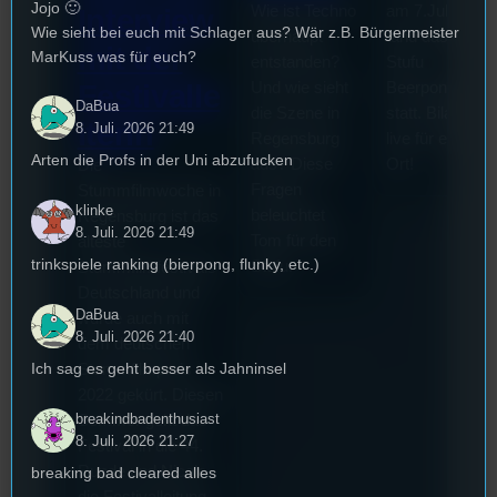
Jojo 🙂
Wie ist Techno
am 7.Juli 2026
Interview
Wie sieht bei euch mit Schlager aus? Wär z.B. Bürgermeister
überhaupt
fand das erste
mit der
MarKuss was für euch?
entstanden?
Stufu
Und wie sieht
Beerpongturnie
Festivalle
DaBua
die Szene in
statt. Bilal war
iterin
8. Juli. 2026 21:49
Regensburg
live für euch vo
Arten die Profs in der Uni abzufucken
aus? Diese
Ort!
Die
Fragen
Stummfilmwoche in
klinke
beleuchtet
Regensburg ist das
8. Juli. 2026 21:49
Tom für den
älteste
trinkspiele ranking (bierpong, flunky, etc.)
Stufu.
Stummfilmfestivals
Deutschland und
DaBua
wurde auch mit
8. Juli. 2026 21:40
dem deutschen
Ich sag es geht besser als Jahninsel
Stummfilmpreis
2022 gekürt. Diesen
breakindbadenthusiast
Sommer geht das
8. Juli. 2026 21:27
Festival in die 44.
Runde und Nicole,
breaking bad cleared alles
die Festivalleitung,