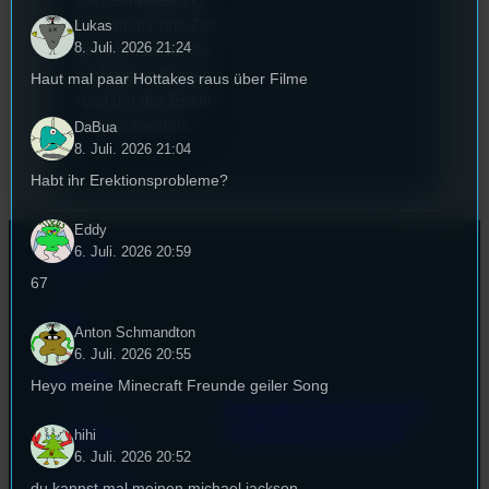
hat sich für uns Zeit
Lukas
8. Juli. 2026 21:24
genommen um die
wichtigsten Fragen
Haut mal paar Hottakes raus über Filme
rund um das Event
zu beantworten.
DaBua
8. Juli. 2026 21:04
Habt ihr Erektionsprobleme?
Eddy
6. Juli. 2026 20:59
Kontakt
67
FAQ
Anton Schmandton
6. Juli. 2026 20:55
Satzung
Heyo meine Minecraft Freunde geiler Song
Unterstützt vom Lehrstuhl
Impressum
für Medienwissenschaft
hihi
6. Juli. 2026 20:52
du kannst mal meinen michael jackson