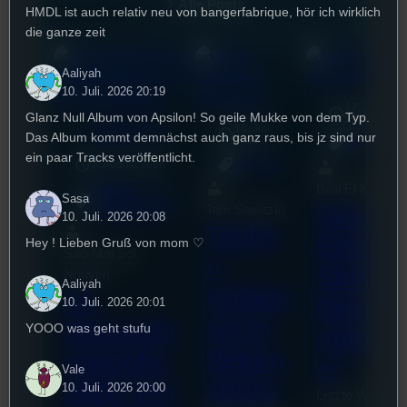
Alle Posts
HMDL ist auch relativ neu von bangerfabrique, hör ich wirklich
die ganze zeit
Aaliyah
10. Juli. 2026 20:19
17. Juli
Glanz Null Album von Apsilon! So geile Mukke von dem Typ.
2026
Stufu-Sporttalk
18. Juli
mic
Das Album kommt demnächst auch ganz raus, bis jz sind nur
2026
[S1/E27]
Allgemein
ein paar Tracks veröffentlicht.
3. August 2026
Allgemein
Bilal El Kasmi
Festivals
, 
Sasa
Interview
, 
Kultur
, 
Das
Tom Sawitzki
Veranstaltungen
10. Juli. 2026 20:08
Techn
Erste
Hey ! Lieben Gruß von mom ♡
Sao-Mai Sol
o
Stufu
Nguyen
Aaliyah
Kollekt
44.
Beerpo
10. Juli. 2026 20:01
ive in
Stummfil
YOOO was geht stufu
ngturni
Regen
mwoche
er
Vale
sburg
2026: Ein
10. Juli. 2026 20:00
Letzte Woche