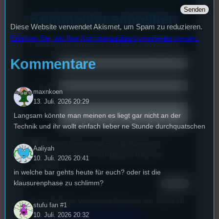
Kommentar schreiben
Diese Website verwendet Akismet, um Spam zu reduzieren.
Erfahren Sie, wie Ihre Kommentardaten verarbeitet werden.
Deine E-Mail-Addresse wird nicht veröffentlicht.
Kommentare
Name
*
Email
*
maxnkoen
13. Juli. 2026 20:29
Text
*
Langsam könnte man meinen es liegt gar nicht an der
Technik und ihr wollt einfach lieber ne Stunde durchquatschen
Deinen Namen und E-Mail-Adresse für
Aaliyah
weitere Kommentare auf diesem Browser
10. Juli. 2026 20:41
speichern.
in welche bar gehts heute für euch? oder ist die
klausurenphase zu schlimm?
Diese Website verwendet Akismet, um Spam zu
stufu fan #1
reduzieren.
Erfahren Sie, wie Ihre
10. Juli. 2026 20:32