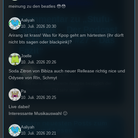
Kommentardaten verarbeitet werden.
meinung zu den beatles 😳😳
Kommentar zu „Stufu-
Aaliyah
10. Juli. 2026 20:30
Sporttalk – Der Podcast
Arirang ist krass! Was für Kpop geht am härtesten (ihr dürft
– EM-Spezial #27 – Das
nicht bts sagen oder blackpink)?
Fazit“
Joelle
10. Juli. 2026 20:26
Markus
Soda Zitron von Bibiza auch neuer Rellease richtig nice und
28. Juli. 2021 14:46
Odysee von RIn, Schmyt
Fand eure differenzierte Analyse bezüglich der
Auffassung der EM sehr stark!
Pa
10. Juli. 2026 20:25
Live dabei!
Interessante Musikauswahl 🙂
Unsere neuesten Posts zum
Aaliyah
Hören und Lesen
10. Juli. 2026 20:21