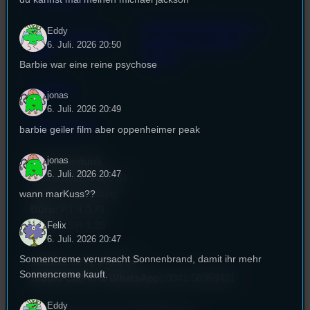
Datenschutz
Powered by Airtime.pro –
Eddy
Cookie-Richtlinie
Start your own radio
6. Juli. 2026 20:50
(EU)
station!
Barbie war eine reine psychose
Empfang
jonas
6. Juli. 2026 20:49
EPK & Presse
barbie geiler film aber oppenheimer peak
jonas
Studentenfunk
6. Juli. 2026 20:47
Universitätsstraße 31
wann marKuss??
93053 Regensburg
Büro:
PT 4.0.73
Felix
Studio:
SH 1.39
6. Juli. 2026 20:47
Sonnencreme verursacht Sonnenbrand, damit ihr mehr
Telefon:
0941 9435784
Sonnencreme kauft.
Studio Call-In & WhatsApp:
0941 56959421
Eddy