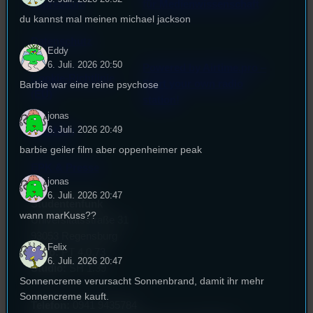
Impressum
für Medienwissenschaft
du kannst mal meinen michael jackson
Datenschutz
Eddy
6. Juli. 2026 20:50
Powered by Airtime.pro –
Cookie-Richtlinie
Start your own radio
Barbie war eine reine psychose
(EU)
station!
jonas
6. Juli. 2026 20:49
Empfang
barbie geiler film aber oppenheimer peak
EPK & Presse
jonas
6. Juli. 2026 20:47
Studentenfunk
wann marKuss??
Universitätsstraße 31
93053 Regensburg
Felix
Büro:
PT 4.0.73
6. Juli. 2026 20:47
Studio:
SH 1.39
Sonnencreme verursacht Sonnenbrand, damit ihr mehr
Sonnencreme kauft.
Telefon:
0941 9435784