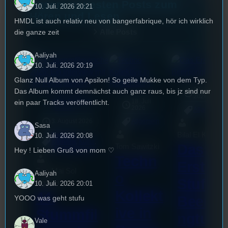
Unsere neuesten Posts zum
10. Juli. 2026 20:21
Hören und Lesen
HMDL ist auch relativ neu von bangerfabrique, hör ich wirklich
Alle Posts
die ganze zeit
Aaliyah
10. Juli. 2026 20:19
Glanz Null Album von Apsilon! So geile Mukke von dem Typ.
17. Juli
Das Album kommt demnächst auch ganz raus, bis jz sind nur
2026
Stufu-Sporttalk
18. Juli
ein paar Tracks veröffentlicht.
mic
2026
[S1/E19]
Allgemein
3. August 2026
Allgemein
Sasa
Bilal El Kasmi
10. Juli. 2026 20:08
Festivals
, 
Interview
, 
Kultur
, 
Das
Tom Sawitzki
Veranstaltungen
Hey ! Lieben Gruß von mom ♡
Techn
Erste
Sao-Mai Sol
Aaliyah
o
Stufu
Nguyen
10. Juli. 2026 20:01
Kollekt
44.
Beerpo
YOOO was geht stufu
ive in
Stummfil
ngturni
Vale