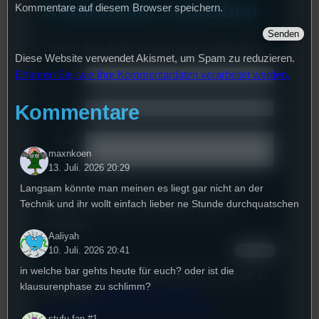
Kommentar schreiben
Kommentare auf diesem Browser speichern.
Deine E-Mail-Addresse wird nicht veröffentlicht.
Diese Website verwendet Akismet, um Spam zu reduzieren.
Erfahren Sie, wie Ihre Kommentardaten verarbeitet werden.
Name
*
Kommentare
Email
*
Text
*
maxnkoen
13. Juli. 2026 20:29
Langsam könnte man meinen es liegt gar nicht an der
Deinen Namen und E-Mail-Adresse für
Technik und ihr wollt einfach lieber ne Stunde durchquatschen
weitere Kommentare auf diesem Browser
speichern.
Aaliyah
10. Juli. 2026 20:41
in welche bar gehts heute für euch? oder ist die
Diese Website verwendet Akismet, um Spam zu
klausurenphase zu schlimm?
reduzieren.
Erfahren Sie, wie Ihre
Kommentardaten verarbeitet werden.
stufu fan #1