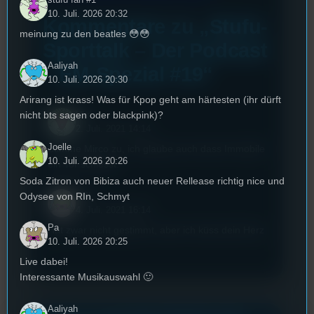
10. Juli. 2026 20:32
Kommentare zu „Stufu-
meinung zu den beatles 😳😳
Sporttalk – Der Podcast
Aaliyah
– EM-Spezial #19“
10. Juli. 2026 20:30
Arirang ist krass! Was für Kpop geht am härtesten (ihr dürft
nicht bts sagen oder blackpink)?
Ukri
2. Juli. 2021 14:14
Joelle
Stimme Mirco zu, ich glaube auch dass Immobile
10. Juli. 2026 20:26
ein Tor schiesst.
Soda Zitron von Bibiza auch neuer Rellease richtig nice und
Odysee von RIn, Schmyt
JML
4. Juli. 2021 16:14
Pa
Hat zwar nicht gestimmt, aber ich küss dein Herz
10. Juli. 2026 20:25
:*
Live dabei!
Interessante Musikauswahl 🙂
Aaliyah