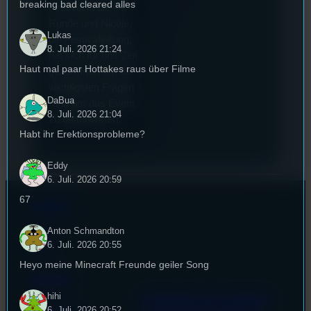
breaking bad cleared alles
Festival in die 44.
Runde und Nicole,
Lukas
die Festivalleitung,
8. Juli. 2026 21:24
hat sich für uns Zeit
Haut mal paar Hottakes raus über Filme
genommen um die
wichtigsten Fragen
DaBua
rund um das Event
8. Juli. 2026 21:04
zu beantworten.
Habt ihr Erektionsprobleme?
Eddy
6. Juli. 2026 20:59
67
Kontakt
Anton Schmandton
FAQ
6. Juli. 2026 20:55
Heyo meine Minecraft Freunde geiler Song
Satzung
hihi
Unterstützt vom Lehrstuhl
6. Juli. 2026 20:52