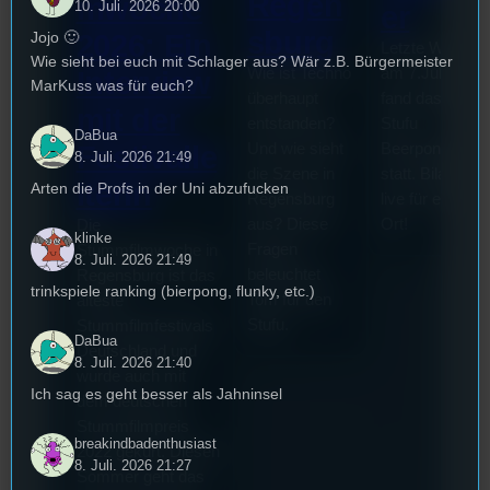
Regen
mwoche
10. Juli. 2026 20:00
er
sburg
Jojo 🙂
2026: Ein
Letzte Woche
Wie sieht bei euch mit Schlager aus? Wär z.B. Bürgermeister
Wie ist Techno
am 7.Juli 2026
Interview
MarKuss was für euch?
überhaupt
fand das erste
mit der
entstanden?
Stufu
DaBua
Und wie sieht
Beerpongturnie
Festivalle
8. Juli. 2026 21:49
die Szene in
statt. Bilal war
iterin
Arten die Profs in der Uni abzufucken
Regensburg
live für euch vo
aus? Diese
Ort!
Die
klinke
Fragen
Stummfilmwoche in
8. Juli. 2026 21:49
beleuchtet
Regensburg ist das
trinkspiele ranking (bierpong, flunky, etc.)
Tom für den
älteste
Stufu.
Stummfilmfestivals
DaBua
Deutschland und
8. Juli. 2026 21:40
wurde auch mit
Ich sag es geht besser als Jahninsel
dem deutschen
Stummfilmpreis
breakindbadenthusiast
2022 gekürt. Diesen
8. Juli. 2026 21:27
Sommer geht das