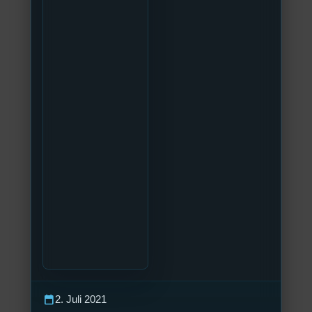
calendar_today
2. Juli 2021