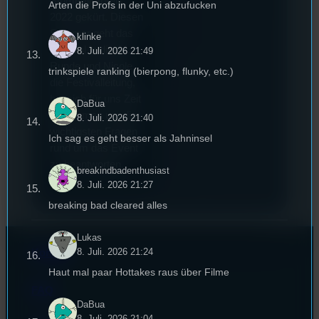
Stummfilmpreis
Arten die Profs in der Uni abzufucken
2022 gekürt. Diesen
Sommer geht das
klinke
Festival in die 44.
8. Juli. 2026 21:49
Runde und Nicole,
trinkspiele ranking (bierpong, flunky, etc.)
die Festivalleitung,
hat sich für uns Zeit
DaBua
genommen um die
8. Juli. 2026 21:40
wichtigsten Fragen
Ich sag es geht besser als Jahninsel
rund um das Event
zu beantworten.
breakindbadenthusiast
8. Juli. 2026 21:27
breaking bad cleared alles
Lukas
8. Juli. 2026 21:24
Kontakt
Haut mal paar Hottakes raus über Filme
FAQ
DaBua
8. Juli. 2026 21:04