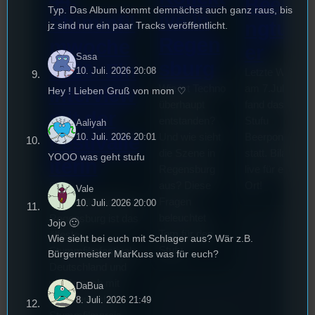
Beerpo
Typ. Das Album kommt demnächst auch ganz raus, bis
ive in
Stummfil
ngturni
jz sind nur ein paar Tracks veröffentlicht.
Regen
mwoche
er
Sasa
sburg
2026: Ein
10. Juli. 2026 20:08
Letzte Woche
Wie ist Techno
am 7.Juli 2026
Interview
Hey ! Lieben Gruß von mom ♡
überhaupt
fand das erste
mit der
entstanden?
Stufu
Aaliyah
Und wie sieht
Beerpongturnie
Festivalle
10. Juli. 2026 20:01
die Szene in
statt. Bilal war
YOOO was geht stufu
iterin
Regensburg
live für euch vo
aus? Diese
Ort!
Die
Vale
Fragen
Stummfilmwoche in
10. Juli. 2026 20:00
beleuchtet
Regensburg ist das
Jojo 🙂
Tom für den
älteste
Wie sieht bei euch mit Schlager aus? Wär z.B.
Stufu.
Stummfilmfestivals
Bürgermeister MarKuss was für euch?
Deutschland und
wurde auch mit
DaBua
dem deutschen
8. Juli. 2026 21:49