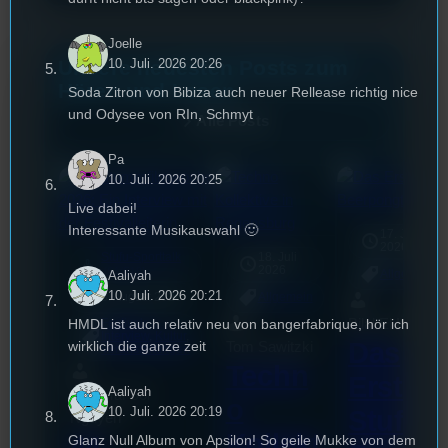
Joelle
Unsere neuesten Posts zum
10. Juli. 2026 20:26
Hören und Lesen
Soda Zitron von Bibiza auch neuer Rellease richtig nice
und Odysee von RIn, Schmyt
Alle Posts
Pa
10. Juli. 2026 20:25
Live dabei!
Interessante Musikauswahl 🙂
17. Juli
2026
Stufu-Sporttalk
18. Juli
mic
2026
[S1/E18]
Allgemein
Aaliyah
10. Juli. 2026 20:21
3. August 2026
Allgemein
HMDL ist auch relativ neu von bangerfabrique, hör ich
Bilal El Kasmi
Festivals
, 
Interview
, 
Kultur
, 
Das
wirklich die ganze zeit
Tom Sawitzki
Veranstaltungen
Techn
Erste
Aaliyah
Sao-Mai Sol
o
10. Juli. 2026 20:19
Stufu
Nguyen
Kollekt
44.
Glanz Null Album von Apsilon! So geile Mukke von dem