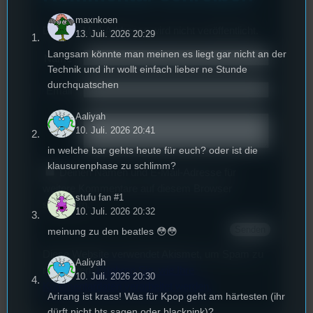
maxnkoen
Deine E-Mail-Addresse wird nicht veröffentlicht.
13. Juli. 2026 20:29
Langsam könnte man meinen es liegt gar nicht an der
Name
*
Technik und ihr wollt einfach lieber ne Stunde
durchquatschen
Email
*
Aaliyah
Text
*
10. Juli. 2026 20:41
in welche bar gehts heute für euch? oder ist die
klausurenphase zu schlimm?
Deinen Namen und E-Mail-Adresse für
weitere Kommentare auf diesem Browser
stufu fan #1
speichern.
10. Juli. 2026 20:32
meinung zu den beatles 😳😳
Diese Website verwendet Akismet, um Spam zu
Aaliyah
reduzieren.
Erfahren Sie, wie Ihre
10. Juli. 2026 20:30
Kommentardaten verarbeitet werden.
Arirang ist krass! Was für Kpop geht am härtesten (ihr
dürft nicht bts sagen oder blackpink)?