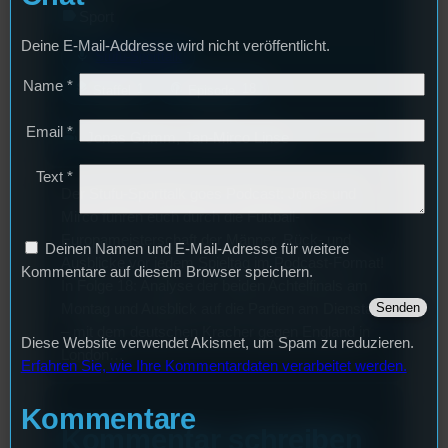
label
Sport
Deine E-Mail-Addresse wird nicht veröffentlicht.
mic
Stufu-Sporttalk
layers
podcasts
Name
*
1
18
Staffel
Episode
Email
*
group
Jonas Grimm, Jan-Mirco Linse
Text
*
Der Stufu-Sporttalk goes Podcast: Jonas und
Mirco führen euch durch die Fußball-
Europameisterschaft der Männer. Rück- und
Deinen Namen und E-Mail-Adresse für weitere
Ausblicke vor jedem Spieltag im Podcast-Format!
Kommentare auf diesem Browser speichern.
In Folge 18: Analyse der beiden Achtelfinals am
Montag und Ausblick auf die Partien am Dienstag
– mit dem deutschen Kracher gegen England in
Diese Website verwendet Akismet, um Spam zu reduzieren.
London…
Erfahren Sie, wie Ihre Kommentardaten verarbeitet werden.
Kommentare
Kommentar schreiben