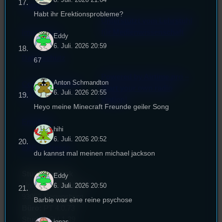
Satzung
Habt ihr Erektionsprobleme?
Unterstützt vom Lehrstuhl
Impressum
für Medienwissenschaft
Eddy
6. Juli. 2026 20:59
Datenschutz
67
Powered by Airtime.pro –
Anton Schmandton
Cookie-Richtlinie
Start your own radio
6. Juli. 2026 20:55
(EU)
station!
Heyo meine Minecraft Freunde geiler Song
Empfang
hihi
6. Juli. 2026 20:52
EPK & Presse
du kannst mal meinen michael jackson
Studentenfunk
Eddy
Universitätsstraße 31
6. Juli. 2026 20:50
93053 Regensburg
Barbie war eine reine psychose
Büro:
PT 4.0.73
Studio:
SH 1.39
jonas