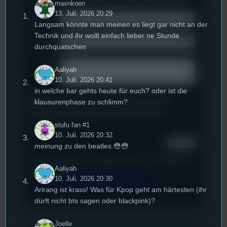
maxnkoen
13. Juli. 2026 20:29
Name
*
Langsam könnte man meinen es liegt gar nicht an der
Technik und ihr wollt einfach lieber ne Stunde
Email
*
durchquatschen
Text
*
Aaliyah
10. Juli. 2026 20:41
in welche bar gehts heute für euch? oder ist die
Deinen Namen und E-Mail-Adresse für
klausurenphase zu schlimm?
weitere Kommentare auf diesem Browser
stufu fan #1
speichern.
10. Juli. 2026 20:32
meinung zu den beatles 😳😳
Diese Website verwendet Akismet, um Spam zu
Aaliyah
reduzieren.
Erfahren Sie, wie Ihre
10. Juli. 2026 20:30
Kommentardaten verarbeitet werden.
Arirang ist krass! Was für Kpop geht am härtesten (ihr
dürft nicht bts sagen oder blackpink)?
Joelle