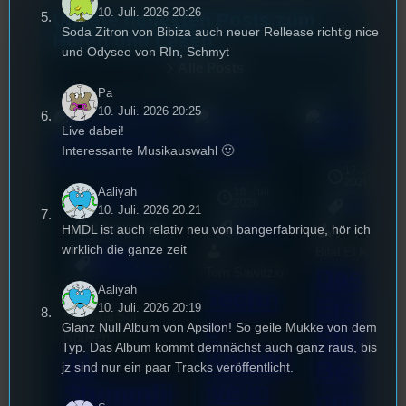
10. Juli. 2026 20:26
Unsere neuesten Posts zum
Soda Zitron von Bibiza auch neuer Rellease richtig nice
Hören und Lesen
und Odysee von RIn, Schmyt
Alle Posts
Pa
10. Juli. 2026 20:25
Live dabei!
Interessante Musikauswahl 🙂
17. Juli
2026
Aaliyah
Stufu-Sporttalk
18. Juli
mic
2026
[S1/E15]
Allgemein
10. Juli. 2026 20:21
HMDL ist auch relativ neu von bangerfabrique, hör ich
3. August 2026
Allgemein
wirklich die ganze zeit
Bilal El Kasmi
Festivals
, 
Interview
, 
Kultur
, 
Das
Tom Sawitzki
Veranstaltungen
Aaliyah
Techn
Erste
10. Juli. 2026 20:19
Sao-Mai Sol
o
Glanz Null Album von Apsilon! So geile Mukke von dem
Stufu
Nguyen
Typ. Das Album kommt demnächst auch ganz raus, bis
Kollekt
44.
Beerpo
jz sind nur ein paar Tracks veröffentlicht.
ive in
Stummfil
ngturni