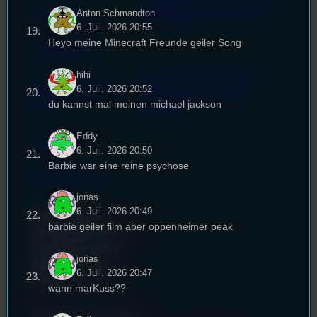
Impressum
für Medienwissenschaft
Anton Schmandton
6. Juli. 2026 20:55
Heyo meine Minecraft Freunde geiler Song
Datenschutz
hihi
Powered by Airtime.pro –
Cookie-Richtlinie
6. Juli. 2026 20:52
Start your own radio
du kannst mal meinen michael jackson
(EU)
station!
Eddy
Empfang
6. Juli. 2026 20:50
Barbie war eine reine psychose
EPK & Presse
jonas
6. Juli. 2026 20:49
Studentenfunk
barbie geiler film aber oppenheimer peak
Universitätsstraße 31
93053 Regensburg
jonas
Büro:
PT 4.0.73
6. Juli. 2026 20:47
Studio:
SH 1.39
wann marKuss??