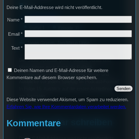
label
Sport
Deine E-Mail-Addresse wird nicht veröffentlicht.
mic
Stufu-Sporttalk
Name
*
layers
podcasts
1
15
Staffel
Episode
Email
*
group
Jonas Grimm, Jan-Mirco Linse
Text
*
Der Stufu-Sporttalk goes Podcast: Jonas und
Mirco führen euch durch die Fußball-
Deinen Namen und E-Mail-Adresse für weitere
Europameisterschaft der Männer. Rück- und
Kommentare auf diesem Browser speichern.
Ausblicke vor jedem Spieltag im Podcast-Format!
In Folge 15: Ausblick auf die ersten Achtelfinals
am Samstag…
Diese Website verwendet Akismet, um Spam zu reduzieren.
Erfahren Sie, wie Ihre Kommentardaten verarbeitet werden.
Kommentar schreiben
Kommentare
Deine E-Mail-Addresse wird nicht veröffentlicht.