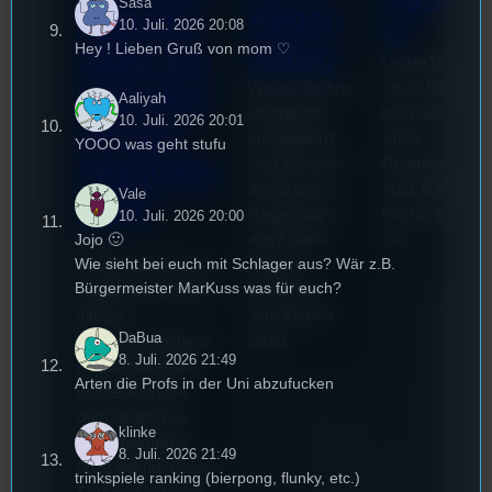
Sasa
Regen
mwoche
er
10. Juli. 2026 20:08
sburg
Hey ! Lieben Gruß von mom ♡
2026: Ein
Letzte Woche
Wie ist Techno
am 7.Juli 2026
Interview
Aaliyah
überhaupt
fand das erste
10. Juli. 2026 20:01
mit der
entstanden?
Stufu
YOOO was geht stufu
Und wie sieht
Beerpongturnie
Festivalle
die Szene in
statt. Bilal war
Vale
iterin
Regensburg
live für euch vo
10. Juli. 2026 20:00
Jojo 🙂
aus? Diese
Ort!
Die
Wie sieht bei euch mit Schlager aus? Wär z.B.
Fragen
Stummfilmwoche in
Bürgermeister MarKuss was für euch?
beleuchtet
Regensburg ist das
Tom für den
älteste
DaBua
Stufu.
Stummfilmfestivals
8. Juli. 2026 21:49
Deutschland und
Arten die Profs in der Uni abzufucken
wurde auch mit
dem deutschen
klinke
Stummfilmpreis
8. Juli. 2026 21:49
2022 gekürt. Diesen
trinkspiele ranking (bierpong, flunky, etc.)