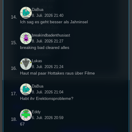
Sommer geht das
Festival in die 44.
DaBua
Runde und Nicole,
8. Juli. 2026 21:40
die Festivalleitung,
Ich sag es geht besser als Jahninsel
hat sich für uns Zeit
genommen um die
breakindbadenthusiast
wichtigsten Fragen
8. Juli. 2026 21:27
breaking bad cleared alles
rund um das Event
zu beantworten.
Lukas
8. Juli. 2026 21:24
Haut mal paar Hottakes raus über Filme
DaBua
Kontakt
8. Juli. 2026 21:04
Habt ihr Erektionsprobleme?
FAQ
Eddy
6. Juli. 2026 20:59
Satzung
67
Unterstützt vom Lehrstuhl