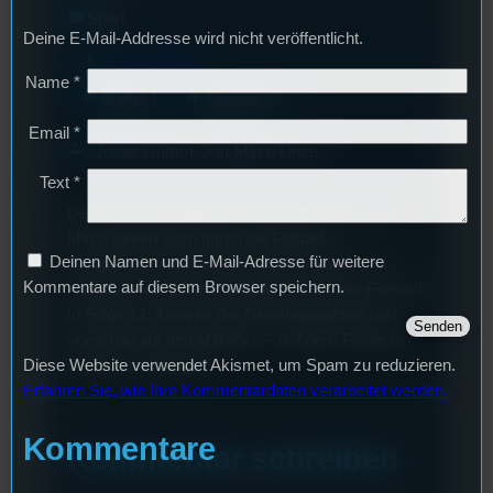
label
Sport
Deine E-Mail-Addresse wird nicht veröffentlicht.
mic
Stufu-Sporttalk
Name
*
layers
podcasts
1
13
Staffel
Episode
Email
*
group
Jonas Grimm, Jan-Mirco Linse
Text
*
Der Stufu-Sporttalk goes Podcast: Jonas und
Mirco führen euch durch die Fußball-
Deinen Namen und E-Mail-Adresse für weitere
Europameisterschaft der Männer. Rück- und
Kommentare auf diesem Browser speichern.
Ausblicke vor jedem Spieltag im Podcast-Format!
In Folge 13: Analyse der Dienstagspartien und
Vorschau auf den Mittwoch – mit dem Finale der
deutschen Gruppe F…
Diese Website verwendet Akismet, um Spam zu reduzieren.
Erfahren Sie, wie Ihre Kommentardaten verarbeitet werden.
Kommentare
Kommentar schreiben