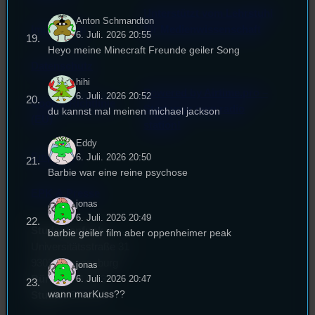
Unterstützt vom Lehrstuhl
Anton Schmandton
Impressum
für Medienwissenschaft
6. Juli. 2026 20:55
Heyo meine Minecraft Freunde geiler Song
Datenschutz
hihi
Powered by Airtime.pro –
6. Juli. 2026 20:52
Cookie-Richtlinie
Start your own radio
du kannst mal meinen michael jackson
(EU)
station!
Eddy
Empfang
6. Juli. 2026 20:50
Barbie war eine reine psychose
EPK & Presse
jonas
6. Juli. 2026 20:49
Studentenfunk
barbie geiler film aber oppenheimer peak
Universitätsstraße 31
93053 Regensburg
jonas
Büro:
PT 4.0.73
6. Juli. 2026 20:47
wann marKuss??
Studio:
SH 1.39