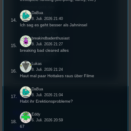
2022 gekürt. Diesen
Sommer geht das
DaBua
Festival in die 44.
8. Juli. 2026 21:40
Runde und Nicole,
Ich sag es geht besser als Jahninsel
die Festivalleitung,
hat sich für uns Zeit
breakindbadenthusiast
genommen um die
8. Juli. 2026 21:27
wichtigsten Fragen
breaking bad cleared alles
rund um das Event
zu beantworten.
Lukas
8. Juli. 2026 21:24
Haut mal paar Hottakes raus über Filme
DaBua
8. Juli. 2026 21:04
Kontakt
Habt ihr Erektionsprobleme?
FAQ
Eddy
6. Juli. 2026 20:59
67
Satzung