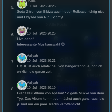
Joelle
10. Juli. 2026 20:26
Unsere neuesten Posts zum
Soda Zitron von Bibiza auch neuer Rellease richtig nice
Hören und Lesen
und Odysee von RIn, Schmyt
Alle Posts
Pa
10. Juli. 2026 20:25
Live dabei!
Interessante Musikauswahl 🙂
17. Juli
Aaliyah
2026
Stufu-Sporttalk
18. Juli
mic
10. Juli. 2026 20:21
2026
[S1/E13]
Allgemein
HMDL ist auch relativ neu von bangerfabrique, hör ich
3. August 2026
Allgemein
wirklich die ganze zeit
Bilal El Kasmi
Festivals
, 
Interview
, 
Kultur
, 
Das
Tom Sawitzki
Veranstaltungen
Aaliyah
Techn
10. Juli. 2026 20:19
Erste
Sao-Mai Sol
Glanz Null Album von Apsilon! So geile Mukke von dem
o
Stufu
Typ. Das Album kommt demnächst auch ganz raus, bis
Nguyen
Kollekt
44.
jz sind nur ein paar Tracks veröffentlicht.
Beerpo