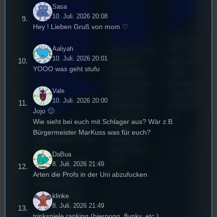
ive in
Stummfil
ngturni
Sasa
Regen
10. Juli. 2026 20:08
mwoche
er
Hey ! Lieben Gruß von mom ♡
sburg
2026: Ein
Letzte Woche
Aaliyah
Wie ist Techno
am 7.Juli 2026
Interview
10. Juli. 2026 20:01
überhaupt
fand das erste
mit der
YOOO was geht stufu
entstanden?
Stufu
Und wie sieht
Beerpongturnie
Festivalle
Vale
die Szene in
statt. Bilal war
iterin
10. Juli. 2026 20:00
Regensburg
live für euch vo
Jojo 🙂
aus? Diese
Ort!
Die
Wie sieht bei euch mit Schlager aus? Wär z.B.
Fragen
Stummfilmwoche in
Bürgermeister MarKuss was für euch?
beleuchtet
Regensburg ist das
Tom für den
älteste
DaBua
Stufu.
Stummfilmfestivals
8. Juli. 2026 21:49
Deutschland und
Arten die Profs in der Uni abzufucken
wurde auch mit
dem deutschen
klinke
8. Juli. 2026 21:49
Stummfilmpreis
trinkspiele ranking (bierpong, flunky, etc.)