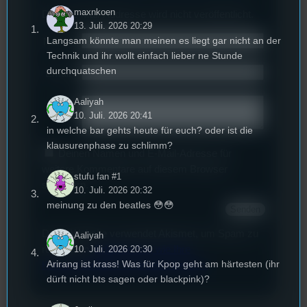
maxnkoen
Deine E-Mail-Addresse wird nicht veröffentlicht.
13. Juli. 2026 20:29
Langsam könnte man meinen es liegt gar nicht an der
Name
*
Technik und ihr wollt einfach lieber ne Stunde
durchquatschen
Email
*
Aaliyah
Text
*
10. Juli. 2026 20:41
in welche bar gehts heute für euch? oder ist die
klausurenphase zu schlimm?
Deinen Namen und E-Mail-Adresse für
weitere Kommentare auf diesem Browser
stufu fan #1
speichern.
10. Juli. 2026 20:32
meinung zu den beatles 😳😳
Diese Website verwendet Akismet, um Spam zu
Aaliyah
reduzieren.
Erfahren Sie, wie Ihre
10. Juli. 2026 20:30
Arirang ist krass! Was für Kpop geht am härtesten (ihr
Kommentardaten verarbeitet werden.
dürft nicht bts sagen oder blackpink)?