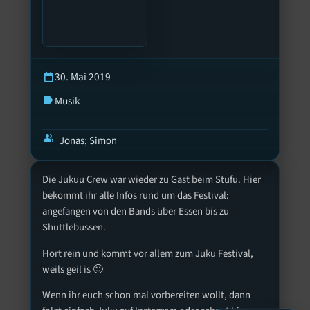
30. Mai 2019
calendar_today
Musik
label
group
Jonas; Simon
Die Jukuu Crew war wieder zu Gast beim Stufu. Hier
bekommt ihr alle Infos rund um das Festival:
angefangen von den Bands über Essen bis zu
Shuttlebussen.
Hört rein und kommt vor allem zum Juku Festival,
weils geil is 🙂
Wenn ihr euch schon mal vorbereiten wollt, dann