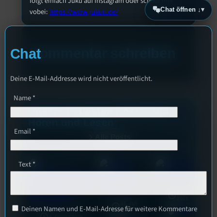
folgt einfach Juku auf Instagram oder schaut hier
Chat öffnen ↓
vobei:
https://www.jukuu.de/
Kommentar schreiben
Chat
Deine E-Mail-Addresse wird nicht veröffentlicht.
Name
*
Unsere neuesten Posts zum
Hören und Lesen
Email
*
Alle Posts
Text
*
17. Juli
2026
18. Juli
Deinen Namen und E-Mail-Adresse für weitere Kommentare
2026
Allgemein
3. August 2026