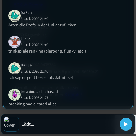
EPK & Presse
DaBua
8. Juli. 2026 21:49
Studentenfunk
Arten die Profs in der Uni abzufucken
Universitätsstraße 31
93053 Regensburg
klinke
PT 4.0.73
Büro:
8. Juli. 2026 21:49
SH 1.39
Studio:
trinkspiele ranking (bierpong, flunky, etc.)
0941 9435784
Telefon:
DaBua
8. Juli. 2026 21:40
0941 56959421
Studio Call-In & WhatsApp:
Ich sag es geht besser als Jahninsel
Überblick über unsere Mailadressen
breakindbadenthusiast
und Kontaktformular unter
!
Kontakt
8. Juli. 2026 21:27
breaking bad cleared alles
Lukas
8. Juli. 2026 21:24
Lädt...
Haut mal paar Hottakes raus über Filme