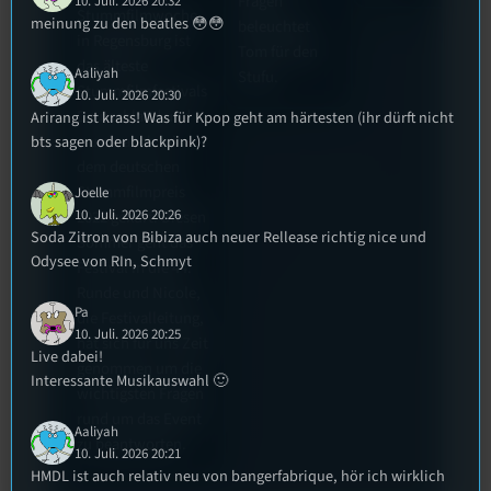
Fragen
10. Juli. 2026 20:32
Stummfilmwoche
meinung zu den beatles 😳😳
beleuchtet
in Regensburg ist
Tom für den
das älteste
Aaliyah
Stufu.
Stummfilmfestivals
10. Juli. 2026 20:30
Deutschland und
Arirang ist krass! Was für Kpop geht am härtesten (ihr dürft nicht
wurde auch mit
bts sagen oder blackpink)?
dem deutschen
Stummfilmpreis
Joelle
10. Juli. 2026 20:26
2022 gekürt. Diesen
Soda Zitron von Bibiza auch neuer Rellease richtig nice und
Sommer geht das
Odysee von RIn, Schmyt
Festival in die 44.
Runde und Nicole,
Pa
die Festivalleitung,
10. Juli. 2026 20:25
hat sich für uns Zeit
Live dabei!
genommen um die
Interessante Musikauswahl 🙂
wichtigsten Fragen
rund um das Event
Aaliyah
zu beantworten.
10. Juli. 2026 20:21
HMDL ist auch relativ neu von bangerfabrique, hör ich wirklich