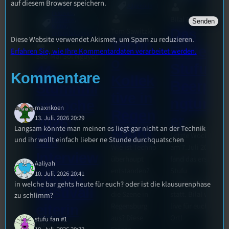
auf diesem Browser speichern.
Allgemein
Festivals
, 
Bilal El Kasmi
Interview
, 
Kultur
, 
Tom Sawitzki
Das
Veranstaltungen
Diese Website verwendet Akismet, um Spam zu reduzieren.
Techn
Erste
Erfahren Sie, wie Ihre Kommentardaten verarbeitet werden.
Sao-Mai Sol Nguyen
o
Stufu
44.
Kommentare
Kollek
Beerpo
Stummfil
tive in
ngturni
mwoche
maxnkoen
Regen
er
13. Juli. 2026 20:29
2026:
Langsam könnte man meinen es liegt gar nicht an der Technik
sburg
Letzte Woche
Ein
und ihr wollt einfach lieber ne Stunde durchquatschen
Wie ist Techno
am 7.Juli 2026
Interview
überhaupt
fand das erste
Aaliyah
entstanden?
Stufu
mit der
10. Juli. 2026 20:41
Und wie sieht
Beerpongturnier
in welche bar gehts heute für euch? oder ist die klausurenphase
Festivall
die Szene in
statt. Bilal war
zu schlimm?
Regensburg
live für euch vor
eiterin
aus? Diese
Ort!
stufu fan #1
Die