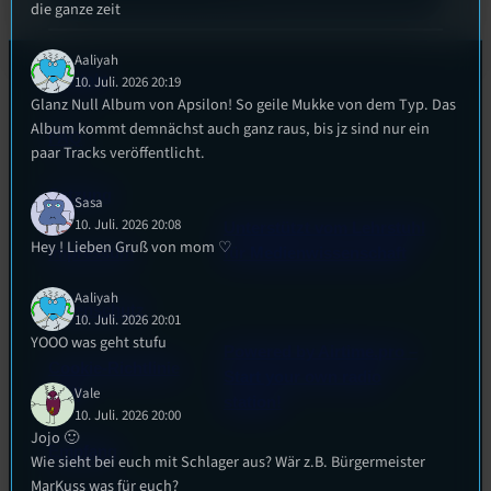
die ganze zeit
Aaliyah
Kontakt
10. Juli. 2026 20:19
Glanz Null Album von Apsilon! So geile Mukke von dem Typ. Das
Album kommt demnächst auch ganz raus, bis jz sind nur ein
FAQ
paar Tracks veröffentlicht.
Satzung
Sasa
10. Juli. 2026 20:08
Unterstützt vom Lehrstuhl
Hey ! Lieben Gruß von mom ♡
Impressum
für Medienwissenschaft
Aaliyah
Datenschutz
10. Juli. 2026 20:01
YOOO was geht stufu
Powered by Airtime.pro –
Cookie-Richtlinie
Start your own radio
Vale
(EU)
station!
10. Juli. 2026 20:00
Jojo 🙂
Empfang
Wie sieht bei euch mit Schlager aus? Wär z.B. Bürgermeister
MarKuss was für euch?