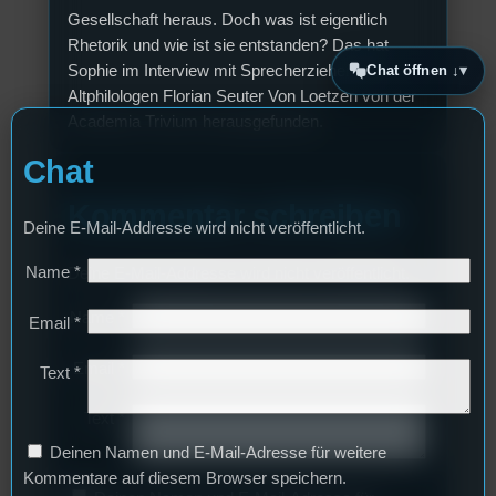
Gesellschaft heraus. Doch was ist eigentlich
Rhetorik und wie ist sie entstanden? Das hat
Sophie im Interview mit Sprecherzieher und
Chat öffnen ↓
Altphilologen Florian Seuter Von Loetzen von der
Academia Trivium herausgefunden.
Chat
Kommentar schreiben
Deine E-Mail-Addresse wird nicht veröffentlicht.
Name
*
Deine E-Mail-Addresse wird nicht veröffentlicht.
Name
*
Email
*
Email
*
Text
*
Text
*
Deinen Namen und E-Mail-Adresse für weitere
Kommentare auf diesem Browser speichern.