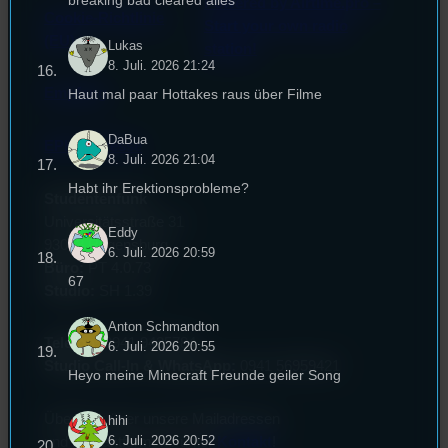
breaking bad cleared alles
Powered by Airtime.pro –
Cookie-Richtlinie
Start your own radio
(EU)
Lukas
station!
8. Juli. 2026 21:24
Empfang
Haut mal paar Hottakes raus über Filme
DaBua
EPK & Presse
8. Juli. 2026 21:04
Habt ihr Erektionsprobleme?
Studentenfunk
Universitätsstraße 31
Eddy
93053 Regensburg
6. Juli. 2026 20:59
Büro:
PT 4.0.73
67
Studio:
SH 1.39
Anton Schmandton
Telefon:
0941 9435784
6. Juli. 2026 20:55
Studio Call-In & WhatsApp:
0941 56959421
Heyo meine Minecraft Freunde geiler Song
Überblick über unsere Mailadressen
hihi
6. Juli. 2026 20:52
und Kontaktformular unter
Kontakt
!