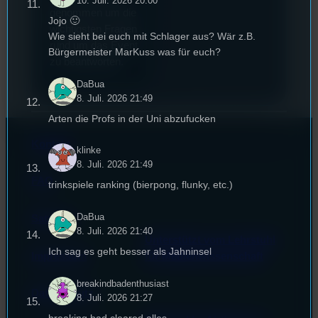
10. Juli. 2026 20:00
genommen um die
Jojo 🙂
wichtigsten Fragen
Wie sieht bei euch mit Schlager aus? Wär z.B.
rund um das Event
Bürgermeister MarKuss was für euch?
zu beantworten.
DaBua
8. Juli. 2026 21:49
Arten die Profs in der Uni abzufucken
Kontakt
klinke
8. Juli. 2026 21:49
FAQ
trinkspiele ranking (bierpong, flunky, etc.)
DaBua
Satzung
8. Juli. 2026 21:40
Unterstützt vom Lehrstuhl
Ich sag es geht besser als Jahninsel
Impressum
für Medienwissenschaft
breakindbadenthusiast
Datenschutz
8. Juli. 2026 21:27