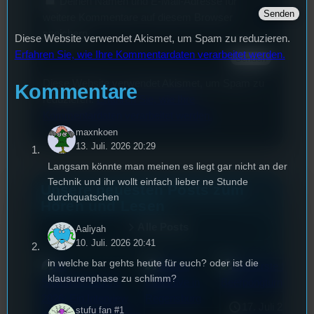
Deinen Namen und E-Mail-Adresse für
weitere Kommentare auf diesem Browser
speichern.
Diese Website verwendet Akismet, um Spam zu reduzieren.
Erfahren Sie, wie Ihre Kommentardaten verarbeitet werden.
Diese Website verwendet Akismet, um Spam zu
Kommentare
reduzieren.
Erfahren Sie, wie Ihre
Kommentardaten verarbeitet werden.
maxnkoen
13. Juli. 2026 20:29
Langsam könnte man meinen es liegt gar nicht an der
Technik und ihr wollt einfach lieber ne Stunde
Unsere neuesten Posts zum
durchquatschen
Hören und Lesen
Alle Posts
Aaliyah
10. Juli. 2026 20:41
in welche bar gehts heute für euch? oder ist die
klausurenphase zu schlimm?
17. Juli 2026
stufu fan #1