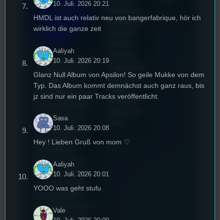
mit der
10. Juli. 2026 20:21
überhaupt
Festivall
HMDL ist auch relativ neu von bangerfabrique, hör ich
entstanden?
wirklich die ganze zeit
eiterin
Und wie
sieht die
Die
Aaliyah
Szene in
Stummfilmwoche
10. Juli. 2026 20:19
Regensburg
in Regensburg ist
Glanz Null Album von Apsilon! So geile Mukke von dem
aus? Diese
das älteste
Typ. Das Album kommt demnächst auch ganz raus, bis
Fragen
Stummfilmfestivals
jz sind nur ein paar Tracks veröffentlicht.
beleuchtet
Deutschland und
Tom für den
wurde auch mit
Sasa
Stufu.
dem deutschen
10. Juli. 2026 20:08
Stummfilmpreis
Hey ! Lieben Gruß von mom ♡
2022 gekürt.
Diesen Sommer
Aaliyah
geht das Festival
10. Juli. 2026 20:01
in die 44. Runde
YOOO was geht stufu
und Nicole, die
Festivalleitung, hat
Vale
sich für uns Zeit