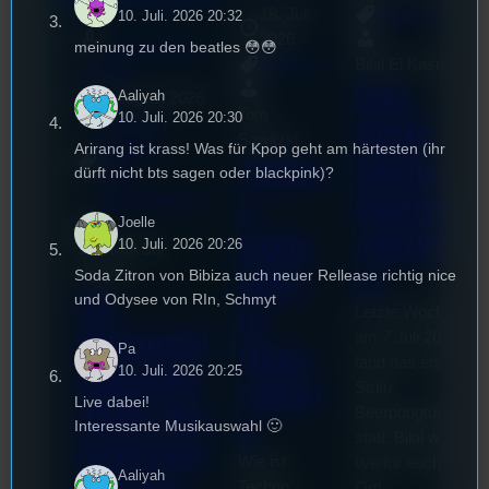
18. Juli
Allgemein
10. Juli. 2026 20:32
mic
2026
meinung zu den beatles 😳😳
Stimmgebend
Allgemein
Bilal El Kasmi
[S1/E5]
Das
Aaliyah
3. August 2026
Tom
10. Juli. 2026 20:30
Festivals
, 
Erste
Sawitzki
Interview
, 
Arirang ist krass! Was für Kpop geht am härtesten (ihr
Stufu
Techn
dürft nicht bts sagen oder blackpink)?
Kultur
, 
Veranstaltungen
Beerpo
o
Joelle
ngturni
Kolle
10. Juli. 2026 20:26
Sao-Mai Sol
er
Nguyen
ktive
Soda Zitron von Bibiza auch neuer Rellease richtig nice
44.
und Odysee von RIn, Schmyt
in
Letzte Woche
Stummfil
am 7.Juli 2026
Rege
Pa
fand das erste
mwoche
10. Juli. 2026 20:25
nsbur
Stufu
Live dabei!
2026: Ein
Beerpongturnier
g
Interessante Musikauswahl 🙂
statt. Bilal war
Interview
Wie ist
live für euch vor
Aaliyah
Techno
Ort!