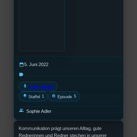
calendar_today
5. Juni 2022
label
mic
Stimmgebend
layers
podcasts
1
5
Staffel
Episode
group
Sophie Adler
Kommunikation prägt unseren Alltag, gute
Rednerinnen und Redner stechen in unserer