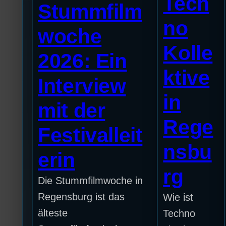
Tech
Stummfilm
no
woche
Kolle
2026: Ein
ktive
Interview
in
mit der
Rege
Festivalleit
nsbu
erin
rg
Die Stummfilmwoche in
Regensburg ist das
Wie ist
älteste
Techno