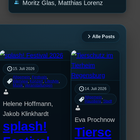
group
Moritz Glas, Matthias Lorenz
Alle Posts
15. Juli 2026
Allgemein
, 
Festivals
, 
Interview
, 
Konzert
, 
Lifestyle
, 
Musik
, 
Veranstaltungen
14. Juli 2026
Allgemein
, 
Haustiere
, 
Stadt
Helene Hoffmann,
Jakob Klinkhardt
Eva Prochnow
splash!
Tiersc