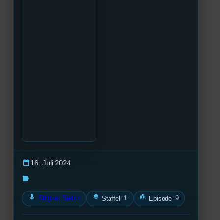
calendar_today
16. Juli 2024
label
mic
layers
podcasts
Stilgars Sietch
1
9
Staffel
Episode