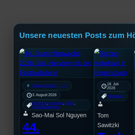
Unsere neuesten Posts zum H
18. Juli
mic
Stilgars Sietch
[S1/E9]
2026
3. August 2026
Allgemein
Festivals
, 
Interview
, 
Kultur
, 
Veranstaltungen
Sao-Mai Sol Nguyen
Tom
44.
Sawitzki