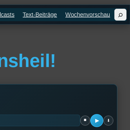
Such
casts
Text-Beiträge
Wochenvorschau
nsheil!