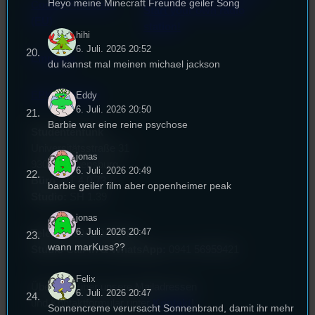
Heyo meine Minecraft Freunde geiler Song
Cookie-Richtlinie
Start your own radio
(EU)
station!
hihi
6. Juli. 2026 20:52
Empfang
du kannst mal meinen michael jackson
EPK & Presse
Eddy
6. Juli. 2026 20:50
Barbie war eine reine psychose
Studentenfunk
Universitätsstraße 31
jonas
93053 Regensburg
6. Juli. 2026 20:49
Büro:
PT 4.0.73
barbie geiler film aber oppenheimer peak
Studio:
SH 1.39
jonas
6. Juli. 2026 20:47
Telefon:
0941 9435784
wann marKuss??
Studio Call-In & WhatsApp:
0941 56959421
Felix
Überblick über unsere Mailadressen
6. Juli. 2026 20:47
und Kontaktformular unter
Kontakt
!
Sonnencreme verursacht Sonnenbrand, damit ihr mehr