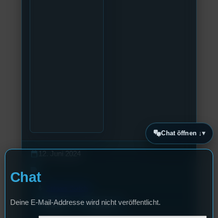
Chat öffnen ↓
calendar_today
12. Juni 2024
label
Chat
mic
Stilgars Sietch
Deine E-Mail-Addresse wird nicht veröffentlicht.
layers
podcasts
1
4
Staffel
Episode