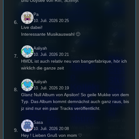
und Odysee von RIn, Schmyt
Pa
10. Juli. 2026 20:25
17. Juli
2026
Live dabei!
Stilgars Sietch
18. Juli
mic
2026
Interessante Musikauswahl 🙂
[S1/E4]
Allgemein
3. August 2026
Allgemein
Aaliyah
Bilal El Kasmi
Festivals
, 
Interview
, 
Kultur
, 
10. Juli. 2026 20:21
Das
Tom Sawitzki
Veranstaltungen
HMDL ist auch relativ neu von bangerfabrique, hör ich
Techn
Erste
wirklich die ganze zeit
Sao-Mai Sol
o
Stufu
Nguyen
Aaliyah
Kollekt
44.
Beerpo
10. Juli. 2026 20:19
Glanz Null Album von Apsilon! So geile Mukke von dem
ive in
Stummfil
ngturni
Typ. Das Album kommt demnächst auch ganz raus, bis
Regen
mwoche
jz sind nur ein paar Tracks veröffentlicht.
er
sburg
2026: Ein
Letzte Woche
Sasa
Wie ist Techno
am 7.Juli 2026
Interview
10. Juli. 2026 20:08
überhaupt
fand das erste
Hey ! Lieben Gruß von mom ♡