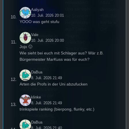
mit der
entstanden?
Stufu
Und wie sieht
Beerpongturnie
Festivalle
Aaliyah
10. Juli. 2026 20:01
die Szene in
statt. Bilal war
iterin
YOOO was geht stufu
Regensburg
live für euch vo
aus? Diese
Ort!
Die
Vale
Fragen
Stummfilmwoche in
10. Juli. 2026 20:00
beleuchtet
Regensburg ist das
Jojo 🙂
Tom für den
älteste
Wie sieht bei euch mit Schlager aus? Wär z.B.
Stufu.
Stummfilmfestivals
Bürgermeister MarKuss was für euch?
Deutschland und
wurde auch mit
DaBua
dem deutschen
8. Juli. 2026 21:49
Stummfilmpreis
Arten die Profs in der Uni abzufucken
2022 gekürt. Diesen
Sommer geht das
klinke
Festival in die 44.
8. Juli. 2026 21:49
Runde und Nicole,
trinkspiele ranking (bierpong, flunky, etc.)
die Festivalleitung,
hat sich für uns Zeit
DaBua
8. Juli. 2026 21:40
genommen um die