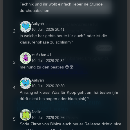
Text
*
Technik und ihr wollt einfach lieber ne Stunde
durchquatschen
Aaliyah
Deinen Namen und E-Mail-Adresse für
10. Juli. 2026 20:41
weitere Kommentare auf diesem Browser
in welche bar gehts heute für euch? oder ist die
speichern.
klausurenphase zu schlimm?
stufu fan #1
Diese Website verwendet Akismet, um Spam zu
10. Juli. 2026 20:32
reduzieren.
Erfahren Sie, wie Ihre
meinung zu den beatles 😳😳
Kommentardaten verarbeitet werden.
Aaliyah
10. Juli. 2026 20:30
Arirang ist krass! Was für Kpop geht am härtesten (ihr
dürft nicht bts sagen oder blackpink)?
Unsere neuesten Posts zum
Hören und Lesen
Joelle
10. Juli. 2026 20:26
Alle Posts
Soda Zitron von Bibiza auch neuer Rellease richtig nice