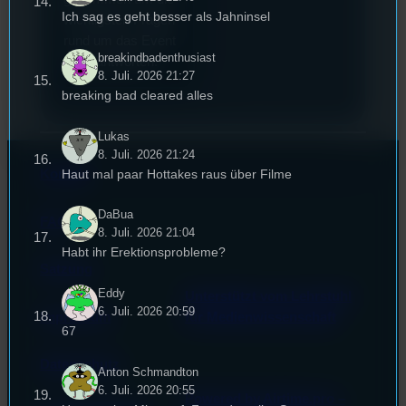
Ich sag es geht besser als Jahninsel
wichtigsten Fragen
rund um das Event
breakindbadenthusiast
zu beantworten.
8. Juli. 2026 21:27
breaking bad cleared alles
Lukas
8. Juli. 2026 21:24
Haut mal paar Hottakes raus über Filme
Kontakt
DaBua
FAQ
8. Juli. 2026 21:04
Habt ihr Erektionsprobleme?
Satzung
Eddy
Unterstützt vom Lehrstuhl
6. Juli. 2026 20:59
Impressum
für Medienwissenschaft
67
Datenschutz
Anton Schmandton
6. Juli. 2026 20:55
Powered by Airtime.pro –