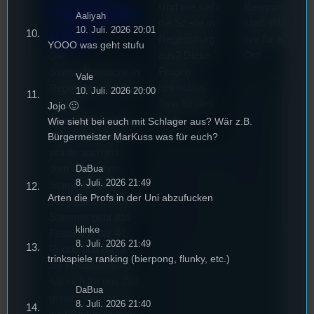
Und wie sieht
Beerpongturnie
Festivalle
Aaliyah
die Szene in
statt. Bilal war
10. Juli. 2026 20:01
iterin
Regensburg
live für euch vo
YOOO was geht stufu
aus? Diese
Ort!
Die
Fragen
Stummfilmwoche in
Vale
beleuchtet
Regensburg ist das
10. Juli. 2026 20:00
Tom für den
älteste
Jojo 🙂
Stufu.
Stummfilmfestivals
Wie sieht bei euch mit Schlager aus? Wär z.B.
Deutschland und
Bürgermeister MarKuss was für euch?
wurde auch mit
dem deutschen
DaBua
8. Juli. 2026 21:49
Stummfilmpreis
Arten die Profs in der Uni abzufucken
2022 gekürt. Diesen
Sommer geht das
klinke
Festival in die 44.
8. Juli. 2026 21:49
Runde und Nicole,
trinkspiele ranking (bierpong, flunky, etc.)
die Festivalleitung,
hat sich für uns Zeit
DaBua
genommen um die
8. Juli. 2026 21:40
wichtigsten Fragen