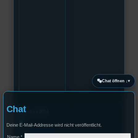
Chat öffnen ↓
Chat
calendar_today
5. Juni 2024
label
Deine E-Mail-Addresse wird nicht veröffentlicht.
mic
Stilgars Sietch
Name
*