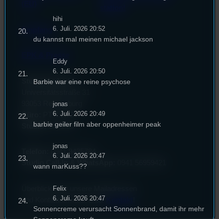
(EU)
station!
hihi
6. Juli. 2026 20:52
Empfang
du kannst mal meinen michael jackson
EPK & Presse
Eddy
6. Juli. 2026 20:50
Studentenfunk
Barbie war eine reine psychose
Universitätsstraße 31
93053 Regensburg
jonas
6. Juli. 2026 20:49
Büro:
PT 4.0.73
barbie geiler film aber oppenheimer peak
Studio:
SH 1.39
jonas
Telefon:
0941 9435784
6. Juli. 2026 20:47
Studio Call-In & WhatsApp:
0941 56959421
wann marKuss??
Überblick über unsere Mailadressen
Felix
6. Juli. 2026 20:47
und Kontaktformular unter
Kontakt
!
Sonnencreme verursacht Sonnenbrand, damit ihr mehr