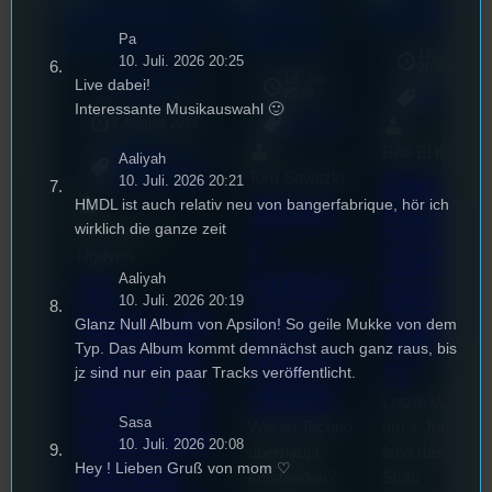
Pa
17. Juli
10. Juli. 2026 20:25
2026
Stilgars Sietch
18. Juli
Live dabei!
mic
2026
[S1/E3]
Allgemein
Interessante Musikauswahl 🙂
3. August 2026
Allgemein
Bilal El Kasmi
Festivals
, 
Aaliyah
Interview
, 
Kultur
, 
Das
Tom Sawitzki
10. Juli. 2026 20:21
Veranstaltungen
Techn
HMDL ist auch relativ neu von bangerfabrique, hör ich
Erste
wirklich die ganze zeit
Sao-Mai Sol
o
Stufu
Nguyen
Kollekt
Aaliyah
44.
Beerpo
10. Juli. 2026 20:19
ive in
Stummfil
Glanz Null Album von Apsilon! So geile Mukke von dem
ngturni
Typ. Das Album kommt demnächst auch ganz raus, bis
Regen
mwoche
er
jz sind nur ein paar Tracks veröffentlicht.
sburg
2026: Ein
Letzte Woche
Sasa
Wie ist Techno
am 7.Juli 2026
Interview
10. Juli. 2026 20:08
überhaupt
fand das erste
mit der
Hey ! Lieben Gruß von mom ♡
entstanden?
Stufu