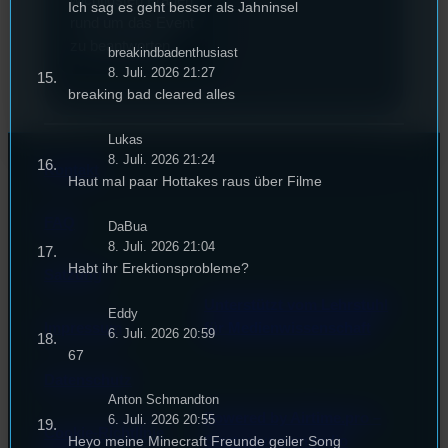
Ich sag es geht besser als Jahninsel
rund um das Event
zu beantworten.
breakindbadenthusiast
8. Juli. 2026 21:27
breaking bad cleared alles
Lukas
8. Juli. 2026 21:24
Kontakt
Haut mal paar Hottakes raus über Filme
FAQ
DaBua
8. Juli. 2026 21:04
Habt ihr Erektionsprobleme?
Satzung
Unterstützt vom Lehrstuhl
Eddy
Impressum
für Medienwissenschaft
6. Juli. 2026 20:59
67
Datenschutz
Anton Schmandton
Powered by Airtime.pro –
6. Juli. 2026 20:55
Cookie-Richtlinie
Start your own radio
Heyo meine Minecraft Freunde geiler Song