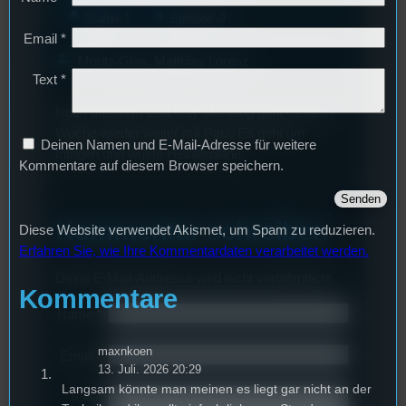
layers
podcasts
1
3
Staffel
Episode
Email
*
group
Moritz Glas, Matthias Lorenz
Text
*
Nach unserem Bad Guy Monolog geht es diese
Woche wieder weiter mit Paul. Es geht um
Deinen Namen und E-Mail-Adresse für weitere
Intrigen und wüste Heiratspläne.
Kommentare auf diesem Browser speichern.
Kommentar schreiben
Diese Website verwendet Akismet, um Spam zu reduzieren.
Erfahren Sie, wie Ihre Kommentardaten verarbeitet werden.
Deine E-Mail-Addresse wird nicht veröffentlicht.
Kommentare
Name
*
maxnkoen
Email
*
13. Juli. 2026 20:29
Langsam könnte man meinen es liegt gar nicht an der
Text
*