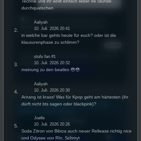
Technik und ihr wollt einfach lieber ne Stunde
durchquatschen
Deinen Namen und E-Mail-Adresse für
Aaliyah
weitere Kommentare auf diesem Browser
10. Juli. 2026 20:41
speichern.
in welche bar gehts heute für euch? oder ist die
klausurenphase zu schlimm?
Diese Website verwendet Akismet, um Spam zu
stufu fan #1
10. Juli. 2026 20:32
reduzieren.
Erfahren Sie, wie Ihre
meinung zu den beatles 😳😳
Kommentardaten verarbeitet werden.
Aaliyah
10. Juli. 2026 20:30
Arirang ist krass! Was für Kpop geht am härtesten (ihr
Unsere neuesten Posts zum
dürft nicht bts sagen oder blackpink)?
Hören und Lesen
Joelle
Alle Posts
10. Juli. 2026 20:26
Soda Zitron von Bibiza auch neuer Rellease richtig nice
und Odysee von RIn, Schmyt