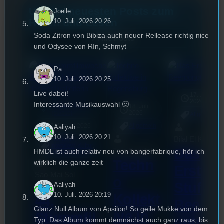
Unsere neuesten Posts zum
Joelle
Hören und Lesen
10. Juli. 2026 20:26
Soda Zitron von Bibiza auch neuer Rellease richtig nice
Alle Posts
und Odysee von RIn, Schmyt
Pa
10. Juli. 2026 20:25
Live dabei!
17. Juli
2026
Interessante Musikauswahl 🙂
Stilgars Sietch
18. Juli
mic
2026
[S1/E10]
Allgemein
3. August 2026
Allgemein
Aaliyah
10. Juli. 2026 20:21
Bilal El Kasmi
Festivals
, 
Interview
, 
Kultur
, 
Das
Tom Sawitzki
HMDL ist auch relativ neu von bangerfabrique, hör ich
Veranstaltungen
Techn
wirklich die ganze zeit
Erste
Sao-Mai Sol
o
Stufu
Aaliyah
Nguyen
10. Juli. 2026 20:19
Kollekt
44.
Beerpo
Glanz Null Album von Apsilon! So geile Mukke von dem
ive in
Stummfil
ngturni
Typ. Das Album kommt demnächst auch ganz raus, bis