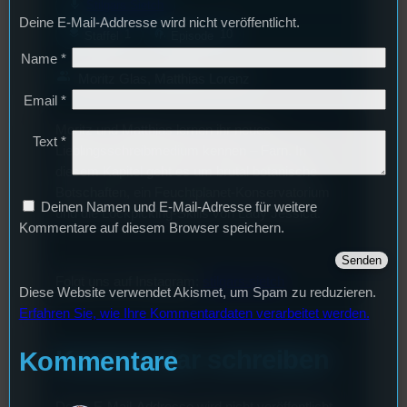
mic
Stilgars Sietch
Deine E-Mail-Addresse wird nicht veröffentlicht.
layers
podcasts
1
10
Staffel
Episode
Name
*
group
Moritz Glas, Matthias Lorenz
Email
*
Moritz und Matthias lernen ihr neues
Text
*
Lieblingsschreibmedium kennen – Farn. In
diesem Kapitel geht es um brutal botanische
Botschaften, ein Feuchtplanet-Konservatorium
Deinen Namen und E-Mail-Adresse für weitere
und die Lockpicking-Skills von Lady Jessica.
Kommentare auf diesem Browser speichern.
Folgt uns auf Instagram:
stilgars.sietch
Diese Website verwendet Akismet, um Spam zu reduzieren.
Erfahren Sie, wie Ihre Kommentardaten verarbeitet werden.
Kommentar schreiben
Kommentare
Deine E-Mail-Addresse wird nicht veröffentlicht.