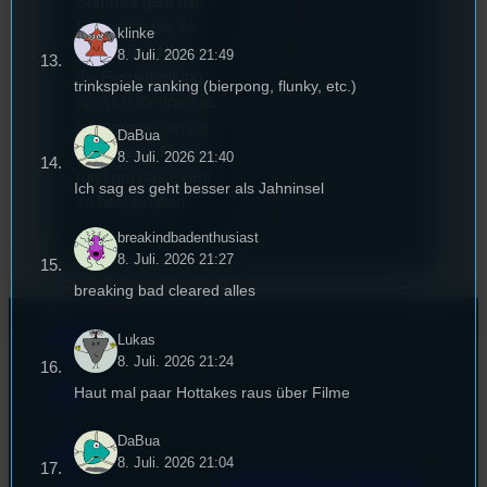
Sommer geht das
Festival in die 44.
klinke
Runde und Nicole,
8. Juli. 2026 21:49
die Festivalleitung,
trinkspiele ranking (bierpong, flunky, etc.)
hat sich für uns Zeit
genommen um die
DaBua
wichtigsten Fragen
8. Juli. 2026 21:40
rund um das Event
Ich sag es geht besser als Jahninsel
zu beantworten.
breakindbadenthusiast
8. Juli. 2026 21:27
breaking bad cleared alles
Kontakt
Lukas
8. Juli. 2026 21:24
Haut mal paar Hottakes raus über Filme
FAQ
DaBua
Satzung
8. Juli. 2026 21:04
Unterstützt vom Lehrstuhl