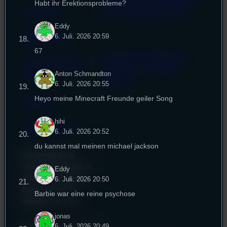
Habt ihr Erektionsprobleme?
Impressum
für Medienwissenschaft
Eddy
6. Juli. 2026 20:59
Datenschutz
67
Powered by Airtime.pro –
Cookie-Richtlinie
Start your own radio
Anton Schmandton
(EU)
station!
6. Juli. 2026 20:55
Heyo meine Minecraft Freunde geiler Song
Empfang
hihi
EPK & Presse
6. Juli. 2026 20:52
du kannst mal meinen michael jackson
Studentenfunk
Universitätsstraße 31
Eddy
93053 Regensburg
6. Juli. 2026 20:50
Büro:
PT 4.0.73
Barbie war eine reine psychose
Studio:
SH 1.39
jonas
6. Juli. 2026 20:49