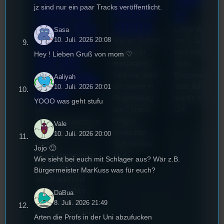
Regen
jz sind nur ein paar Tracks veröffentlicht.
mwoche
er
sburg
2026: Ein
Letzte Woche
Sasa
10. Juli. 2026 20:08
Wie ist Techno
am 7.Juli 2026
Interview
überhaupt
fand das erste
Hey ! Lieben Gruß von mom ♡
mit der
entstanden?
Stufu
Und wie sieht
Beerpongturnie
Festivalle
Aaliyah
die Szene in
statt. Bilal war
10. Juli. 2026 20:01
iterin
Regensburg
live für euch vo
YOOO was geht stufu
aus? Diese
Ort!
Die
Fragen
Stummfilmwoche in
Vale
beleuchtet
Regensburg ist das
10. Juli. 2026 20:00
Tom für den
älteste
Jojo 🙂
Stufu.
Stummfilmfestivals
Wie sieht bei euch mit Schlager aus? Wär z.B.
Deutschland und
Bürgermeister MarKuss was für euch?
wurde auch mit
dem deutschen
DaBua
Stummfilmpreis
8. Juli. 2026 21:49
2022 gekürt. Diesen
Arten die Profs in der Uni abzufucken