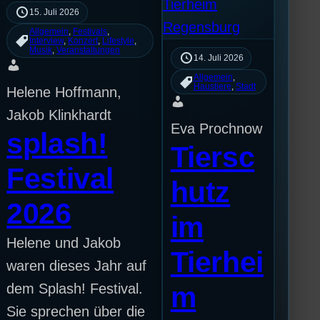
15. Juli 2026
Allgemein
, 
Festivals
, 
Interview
, 
Konzert
, 
Lifestyle
, 
Musik
, 
Veranstaltungen
14. Juli 2026
Allgemein
, 
Haustiere
, 
Stadt
Helene Hoffmann,
Jakob Klinkhardt
Eva Prochnow
splash!
Tiersc
Festival
hutz
2026
im
Helene und Jakob
Tierhei
waren dieses Jahr auf
dem Splash! Festival.
m
Sie sprechen über die