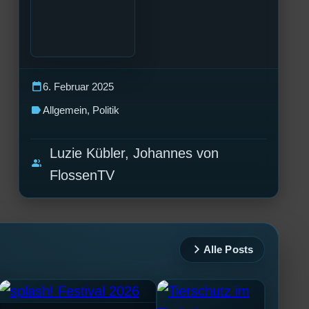
calendar_today
6. Februar 2025
label
Allgemein
, 
Politik
Luzie Kübler, Johannes von
group
FlossenTV
Alle Posts