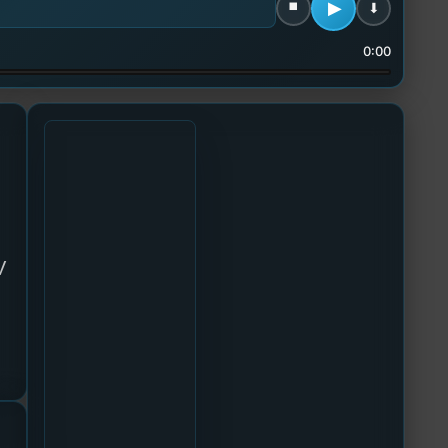
0:00
V