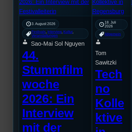
18. Juli
3. August 2026
2026
Festivals
, 
Interview
, 
Kultur
, 
Allgemein
Veranstaltungen
Sao-Mai Sol Nguyen
44.
Tom
Sawitzki
Stummfilm
Tech
woche
no
2026: Ein
Kolle
Interview
ktive
mit der