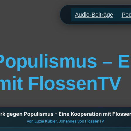
Audio-Beiträge
Pod
Populismus – E
mit FlossenTV
rk gegen Populismus – Eine Kooperation mit Floss
von Luzie Kübler, Johannes von FlossenTV