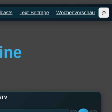
Such
casts
Text-Beiträge
Wochenvorschau
ine
enTV