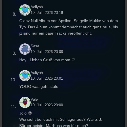
Kontakt
Aaliyah
10. Juli. 2026 20:19
FAQ
Glanz Null Album von Apsilon! So geile Mukke von dem
Typ. Das Album kommt demnächst auch ganz raus, bis
Satzung
jz sind nur ein paar Tracks veröffentlicht.
Unterstützt vom Lehrstuhl
Impressum
für Medienwissenschaft
Sasa
10. Juli. 2026 20:08
Hey ! Lieben Gruß von mom ♡
Datenschutz
Powered by Airtime.pro –
Aaliyah
Cookie-Richtlinie
Start your own radio
10. Juli. 2026 20:01
(EU)
station!
YOOO was geht stufu
Empfang
Vale
10. Juli. 2026 20:00
EPK & Presse
Jojo 🙂
Wie sieht bei euch mit Schlager aus? Wär z.B.
Bürgermeister MarKuss was für euch?
Studentenfunk