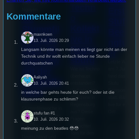
Das
Erfahren Sie, wie Ihre Kommentardaten verarbeitet werden.
Sao-Mai Sol
Techn
Erste
Nguyen
Kommentare
o
44.
Stufu
Kollekt
Stummfil
Beerpo
maxnkoen
ive in
mwoche
ngturni
13. Juli. 2026 20:29
Regen
2026: Ein
Langsam könnte man meinen es liegt gar nicht an der
er
Technik und ihr wollt einfach lieber ne Stunde
sburg
Interview
Letzte Woche
durchquatschen
mit der
Wie ist Techno
am 7.Juli 2026
überhaupt
fand das erste
Aaliyah
Festivalle
entstanden?
Stufu
10. Juli. 2026 20:41
iterin
Und wie sieht
Beerpongturnie
in welche bar gehts heute für euch? oder ist die
die Szene in
statt. Bilal war
klausurenphase zu schlimm?
Die
Regensburg
live für euch vo
Stummfilmwoche in
aus? Diese
Ort!
stufu fan #1
Regensburg ist das
Fragen
10. Juli. 2026 20:32
älteste
beleuchtet
meinung zu den beatles 😳😳
Stummfilmfestivals
Tom für den
Deutschland und