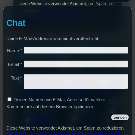
Diese Website verwendet Akismet, um Spam zu
reduzieren.
Erfahren Sie, wie Ihre
Kommentardaten verarbeitet werden.
Chat
Deine E-Mail-Addresse wird nicht veröffentlicht.
Unsere neuesten Posts zum
Name
*
Hören und Lesen
Email
*
Alle Posts
Text
*
Deinen Namen und E-Mail-Adresse für weitere
17. Juli
2026
Kommentare auf diesem Browser speichern.
18. Juli
3. August 2026
2026
Allgemein
Festivals
, 
Allgemein
Interview
, 
Kultur
, 
Veranstaltungen
Bilal El Kasmi
Diese Website verwendet Akismet, um Spam zu reduzieren.
Tom Sawitzki