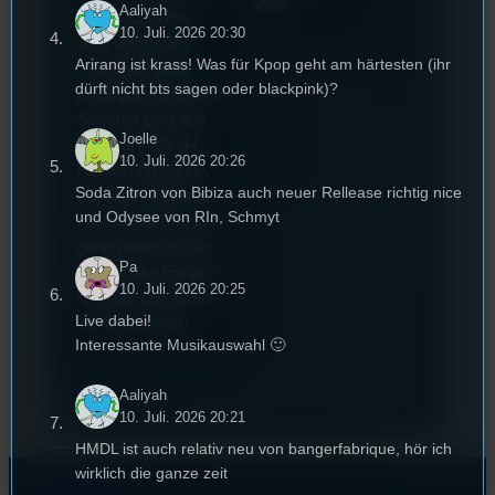
Stufu.
Aaliyah
wurde auch mit
10. Juli. 2026 20:30
dem deutschen
Arirang ist krass! Was für Kpop geht am härtesten (ihr
Stummfilmpreis
dürft nicht bts sagen oder blackpink)?
2022 gekürt. Diesen
Sommer geht das
Joelle
Festival in die 44.
10. Juli. 2026 20:26
Runde und Nicole,
Soda Zitron von Bibiza auch neuer Rellease richtig nice
die Festivalleitung,
und Odysee von RIn, Schmyt
hat sich für uns Zeit
genommen um die
Pa
wichtigsten Fragen
10. Juli. 2026 20:25
rund um das Event
Live dabei!
zu beantworten.
Interessante Musikauswahl 🙂
Aaliyah
10. Juli. 2026 20:21
HMDL ist auch relativ neu von bangerfabrique, hör ich
wirklich die ganze zeit