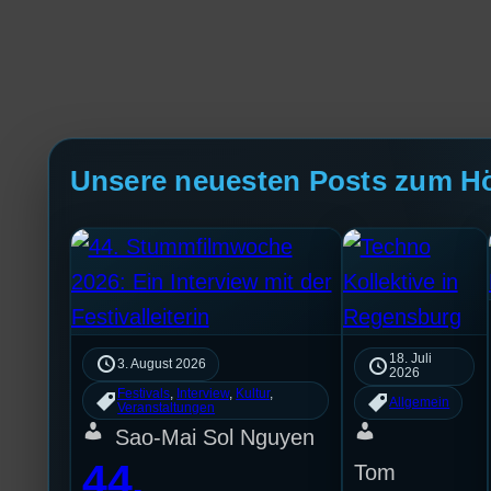
Unsere neuesten Posts zum H
18. Juli
3. August 2026
2026
Festivals
, 
Interview
, 
Kultur
, 
Allgemein
Veranstaltungen
Sao-Mai Sol Nguyen
44.
Tom