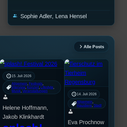
group
Sophie Adler, Lena Hensel
Alle Posts
15. Juli 2026
Allgemein
, 
Festivals
, 
Interview
, 
Konzert
, 
Lifestyle
, 
Musik
, 
Veranstaltungen
14. Juli 2026
Allgemein
, 
Haustiere
, 
Stadt
Helene Hoffmann,
Jakob Klinkhardt
Eva Prochnow