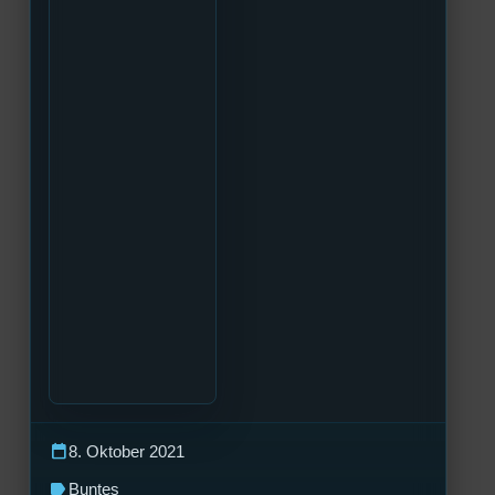
calendar_today
8. Oktober 2021
label
Buntes