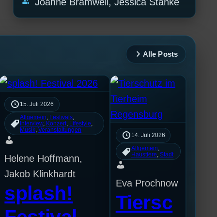
group
Joanne Bramwell, Jessica Stanke
Alle Posts
15. Juli 2026
Allgemein
, 
Festivals
, 
Interview
, 
Konzert
, 
Lifestyle
, 
Musik
, 
Veranstaltungen
14. Juli 2026
Allgemein
, 
Haustiere
, 
Stadt
Helene Hoffmann,
Jakob Klinkhardt
Eva Prochnow
splash!
Tiersc