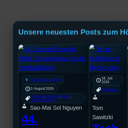
Unsere neuesten Posts zum H
18. Juli
mic
Rund um die U(h)R
2026
3. August 2026
Allgemein
Festivals
, 
Interview
, 
Kultur
, 
Veranstaltungen
Sao-Mai Sol Nguyen
Tom
44.
Sawitzki