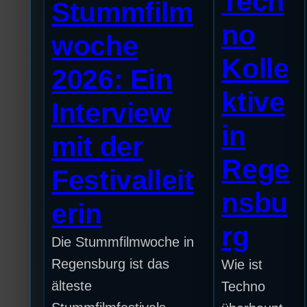
Tech
Stummfilm
no
woche
Kolle
2026: Ein
ktive
Interview
in
mit der
Rege
Festivalleit
nsbu
erin
rg
Die Stummfilmwoche in
Regensburg ist das
Wie ist
älteste
Techno