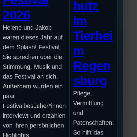
Festival
hutz
2026
im
Helene und Jakob
Tierhei
waren dieses Jahr auf
dem Splash! Festival.
m
Sie sprechen über die
Regen
Stimmung, Musik und
das Festival an sich.
sburg
Außerdem wurden ein
Pflege,
paar
Vermittlung
Festivalbesucher*innen
und
interviewt und erzählen
Patenschaften:
von ihren persönlichen
So hilft das
Highlights.