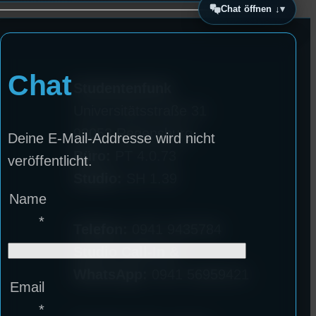
Chat öffnen ↓
Chat
Studentenfunk
Universitätsstraße 31
93053 Regensburg
Deine E-Mail-Addresse wird nicht
Büro:
PT 4.0.73
veröffentlicht.
Studio:
SH 1.39
Name
*
Telefon:
0941 9435784
Studio Call-In &
WhatsApp:
0941 56959421
Email
*