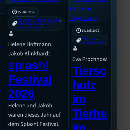
15. Juli 2026
Allgemein
, 
Festivals
, 
Interview
, 
Konzert
, 
Lifestyle
, 
Musik
, 
Veranstaltungen
14. Juli 2026
d
Allgemein
, 
Haustiere
, 
Stadt
Helene Hoffmann,
Jakob Klinkhardt
Eva Prochnow
splash!
Tiersc
Festival
?
hutz
2026
im
Helene und Jakob
t
Tierhe
waren dieses Jahr auf
dem Splash! Festival.
im