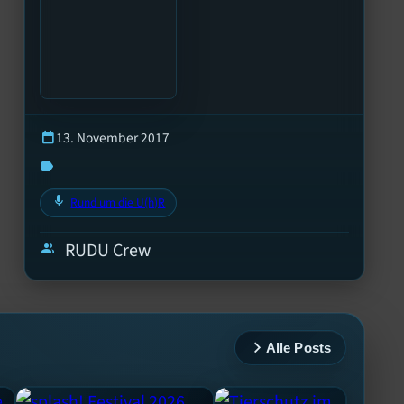
13. November 2017
calendar_today
label
mic
Rund um die U(h)R
RUDU Crew
group
Alle Posts