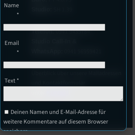
Name
SH 1.39
Studio:
*
0941 9435784
Telefon:
Studio Call-In &
Email
0941 56959421
WhatsApp:
*
Überblick über unsere Mailadressen
Text
*
und Kontaktformular
unter
!
Kontakt
Deinen Namen und E-Mail-Adresse für
weitere Kommentare auf diesem Browser
speichern.