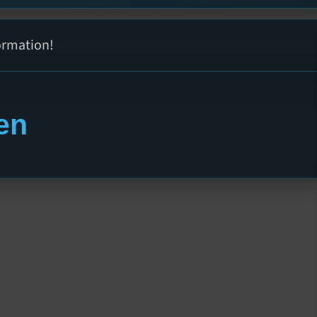
ormation!
en