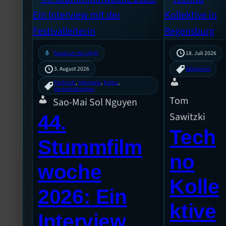
mic
Rund um die U(h)R
18. Juli 2026
3. August 2026
Allgemein
Festivals
, 
Interview
, 
Kultur
, 
Veranstaltungen
Tom
Sao-Mai Sol Nguyen
Sawitzki
44.
Tech
Stummfilm
no
woche
Kolle
2026: Ein
ktive
Interview